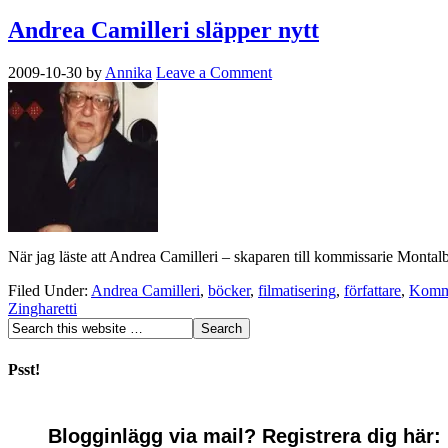
Andrea Camilleri släpper nytt
2009-10-30
by
Annika
Leave a Comment
När jag läste att Andrea Camilleri – skaparen till kommissarie Montalb
Filed Under:
Andrea Camilleri
,
böcker
,
filmatisering
,
författare
,
Kommi
Zingharetti
Psst!
Blogginlägg via mail? Registrera dig här: