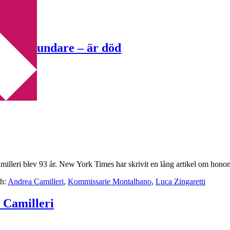
nos grundare – är död
ri blev 93 år. New York Times har skrivit en lång artikel om honom
th:
Andrea Camilleri
,
Kommissarie Montalbano
,
Luca Zingaretti
 Camilleri