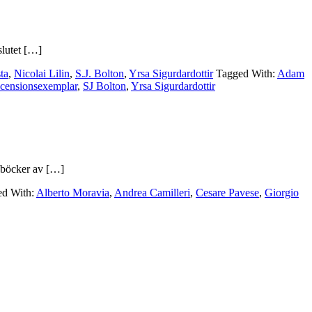
slutet […]
ta
,
Nicolai Lilin
,
S.J. Bolton
,
Yrsa Sigurdardottir
Tagged With:
Adam
censionsexemplar
,
SJ Bolton
,
Yrsa Sigurdardottir
7 böcker av […]
ed With:
Alberto Moravia
,
Andrea Camilleri
,
Cesare Pavese
,
Giorgio