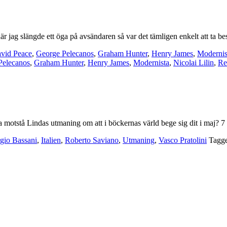
 när jag slängde ett öga på avsändaren så var det tämligen enkelt att ta be
vid Peace
,
George Pelecanos
,
Graham Hunter
,
Henry James
,
Modernis
Pelecanos
,
Graham Hunter
,
Henry James
,
Modernista
,
Nicolai Lilin
,
Re
na motstå Lindas utmaning om att i böckernas värld bege sig dit i maj? 
gio Bassani
,
Italien
,
Roberto Saviano
,
Utmaning
,
Vasco Pratolini
Tagg