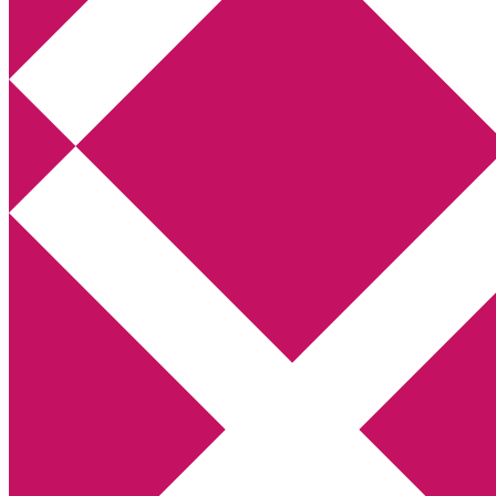
Annikas litteratur- och kulturblogg
Deckare, kriminalromaner, thrillers
Hem
Boktolva
Författarfemman
Kontakt
Om
Webbshop Amazon
Gästinlägg
Bokbloggsjerka
Bloggmaraton
Deckare
Kriminalroman
Utskriftscentralen