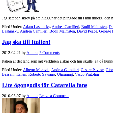
Jag satt och skrev på ett inlägg när det plingade till i min inkorg, och
Filed Under:
Adam Lashinsky
,
Andrea Camilleri
,
Bodil Malmsten
,
Da
Lashinsky
,
Andrea Camilleri
,
Bodil Malmsten
,
David Peace
,
George 
Jag ska till Italien!
2012-04-21
by
Annika
7 Comments
Italien är det land som jag verkligen älskar och hur skulle jag då kun
Filed Under:
Alberto Moravia
,
Andrea Camilleri
,
Cesare Pavese
,
Gior
Bassani
,
Italien
,
Roberto Saviano
,
Utmaning
,
Vasco Pratolini
Lite ögongodis för Catarella fans
2010-03-07
by
Annika
Leave a Comment