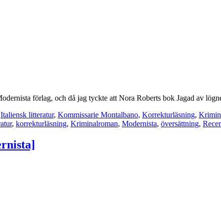
dernista förlag, och då jag tyckte att Nora Roberts bok Jagad av lögnen 
,
Italiensk litteratur
,
Kommissarie Montalbano
,
Korrekturläsning
,
Krimin
ratur
,
korrekturläsning
,
Kriminalroman
,
Modernista
,
översättning
,
Recen
rnista]