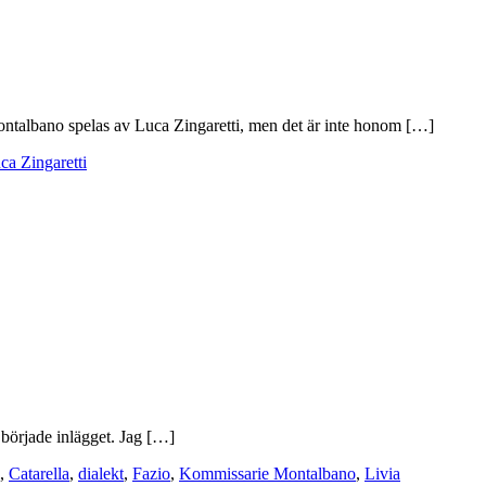
ntalbano spelas av Luca Zingaretti, men det är inte honom […]
ca Zingaretti
å började inlägget. Jag […]
,
Catarella
,
dialekt
,
Fazio
,
Kommissarie Montalbano
,
Livia