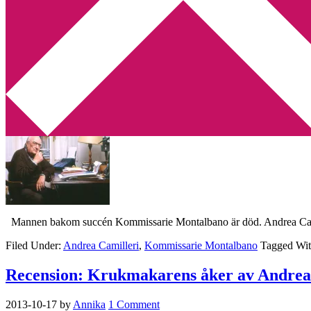
Min tv-blogg
You are here:
Home
/
Archives for Andrea Camilleri
Andrea Camilleri – Kommissarie Montalba
2019-08-06
by
Annika
Leave a Comment
Mannen bakom succén Kommissarie Montalbano är död. Andrea Camille
Filed Under:
Andrea Camilleri
,
Kommissarie Montalbano
Tagged Wi
Recension: Krukmakarens åker av Andrea
2013-10-17
by
Annika
1 Comment