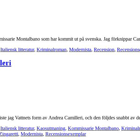
issarie Montalbano som har kommit ut på svenska. Jag förknippar Cam
,
Italiensk litteratur
,
Kriminalroman
,
Modernista
,
Recension
,
Recensions
leri
 jag Vattnets form av Andrea Camilleri, och den följdes snabbt av de an
,
Italiensk litteratur
,
Kaosutmaning
,
Kommissarie Montalbano
,
Kriminal
ingaretti
,
Modernista
,
Recensionsexemplar