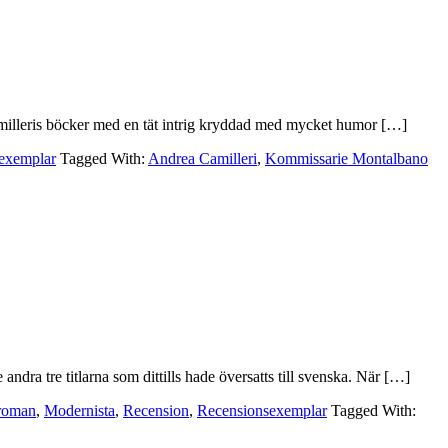
illeris böcker med en tät intrig kryddad med mycket humor […]
exemplar
Tagged With:
Andrea Camilleri
,
Kommissarie Montalbano
dra tre titlarna som dittills hade översatts till svenska. När […]
roman
,
Modernista
,
Recension
,
Recensionsexemplar
Tagged With: