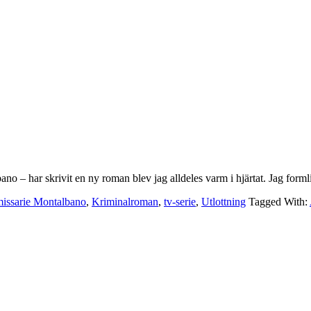
ano – har skrivit en ny roman blev jag alldeles varm i hjärtat. Jag forml
ssarie Montalbano
,
Kriminalroman
,
tv-serie
,
Utlottning
Tagged With: