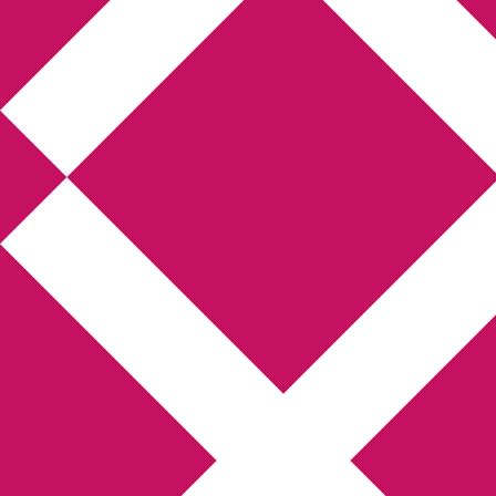
Annikas litteratur-
och kulturblogg
Deckare, kriminalromaner, thrillers
Hem
Boktolva
Författarfemman
Kontakt
Om
Webbshop Amazon
Gästinlägg
Bokbloggsjerka
Bloggmaraton
Deckare
Kriminalroman
Utskriftscentralen
Min tv-blogg