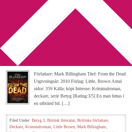
You are here:
Home
/
Archives for From the Dead
Recension: From the Dead
av Mark Billingham
2010-10-12
by
Annika
Leave a Comment
Författare: Mark Billingham Titel: From the Dead
Utgivningsår: 2010 Förlag: Little, Brown Antal
sidor: 359 Källa: köpt Intresse: Kriminalroman,
deckare, serie Betyg [Rating:3/5] En man hittas i
en utbränd bil. […]
Filed Under:
Betyg 3
,
Brittisk litteratur
,
Brittiska författare
,
Deckare
,
Kriminalroman
,
Little Brown
,
Mark Billingham
,