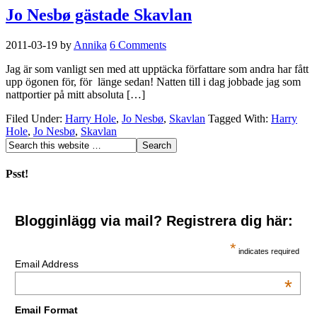
Jo Nesbø gästade Skavlan
2011-03-19
by
Annika
6 Comments
Jag är som vanligt sen med att upptäcka författare som andra har fått
upp ögonen för, för länge sedan! Natten till i dag jobbade jag som
nattportier på mitt absoluta […]
Filed Under:
Harry Hole
,
Jo Nesbø
,
Skavlan
Tagged With:
Harry
Hole
,
Jo Nesbø
,
Skavlan
Psst!
Blogginlägg via mail? Registrera dig här:
*
indicates required
Email Address
*
Email Format