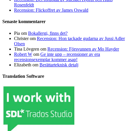
Rosenfeldt
Recension: Flickoffret av James Oswald
Senaste kommentarer
Pia
om
Bokallergi, finns det?
Christer
om
Recension: Hon tackade gudarna av Jussi Adler
Olsen
Tina Lövgren
om
Recension: Försvunnen av Mo Hayder
Robert W
om
Ge inte upp – recensioner av era
recensionsexemplar kommer asap!
Elizabeth
om
Berättarteknisk detalj
Translation Software