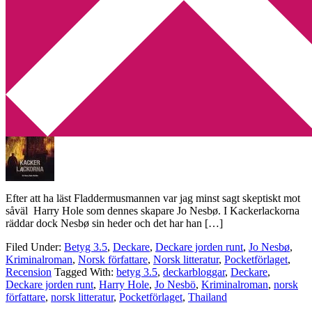
Min tv-blogg
You are here:
Home
/
Archives for Harry Hole
Recension: Kackerlackorna av Jo Nesbø
2011-04-22
by
Annika
1 Comment
Efter att ha läst Fladdermusmannen var jag minst sagt skeptiskt mot
såväl Harry Hole som dennes skapare Jo Nesbø. I Kackerlackorna
räddar dock Nesbø sin heder och det har han […]
Filed Under:
Betyg 3.5
,
Deckare
,
Deckare jorden runt
,
Jo Nesbø
,
Kriminalroman
,
Norsk författare
,
Norsk litteratur
,
Pocketförlaget
,
Recension
Tagged With:
betyg 3.5
,
deckarbloggar
,
Deckare
,
Deckare jorden runt
,
Harry Hole
,
Jo Nesbö
,
Kriminalroman
,
norsk
författare
,
norsk litteratur
,
Pocketförlaget
,
Thailand