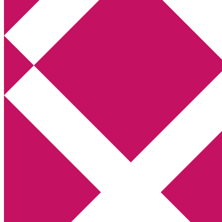
Annikas litteratur- och kulturblogg
Deckare, kriminalromaner, thrillers
Hem
Boktolva
Författarfemman
Kontakt
Om
Webbshop Amazon
Gästinlägg
Bokbloggsjerka
Bloggmaraton
Deckare
Kriminalroman
Utskriftscentralen