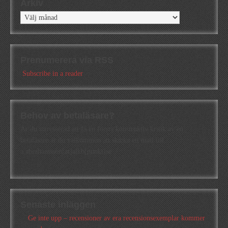
Arkiv
Arkiv
Prenumerera via RSS
Subscribe in a reader
Behov av betaläsare?
Är du intresserad att få en första konstruktiv kritik av en
betaläsare är du välkommen att skicka ett mail till
a.abrahamsson[at]alkb[punkt]se
Senaste inläggen
Ge inte upp – recensioner av era recensionsexemplar kommer