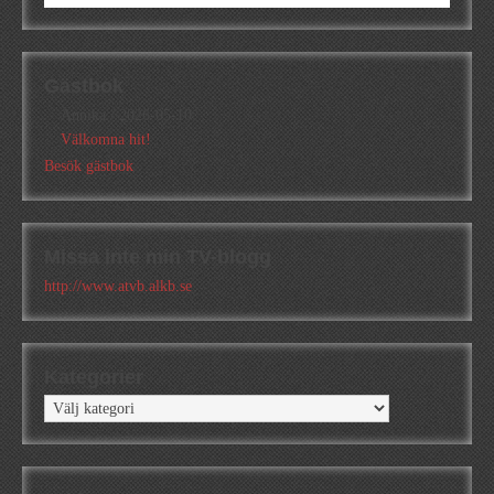
Gästbok
Annika
/
2026-05-10
Välkomna hit!
Besök gästbok
Missa inte min TV-blogg
http://www.atvb.alkb.se
Kategorier
Kategorier