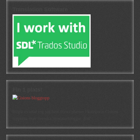
Translation Software
Fin 1 plats!
Högst oväntat tog jag hem första platsen i kategorin Cisions
topplista över svenska litteraturbloggar. Kul!