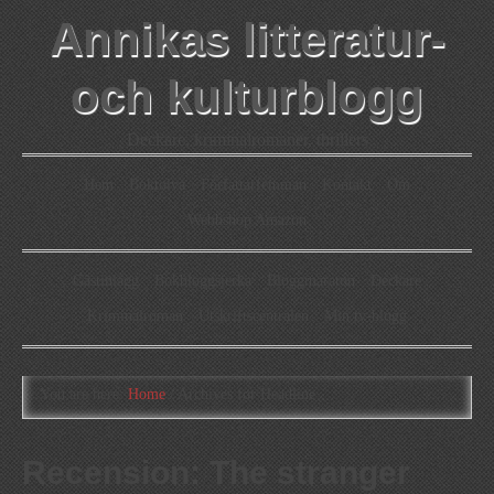
Annikas litteratur-
och kulturblogg
Deckare, kriminalromaner, thrillers
Hem
Boktolva
Författarfemman
Kontakt
Om
Webbshop Amazon
Gästinlägg
Bokbloggsjerka
Bloggmaraton
Deckare
Kriminalroman
Utskriftscentralen
Min tv-blogg
You are here:
Home
/
Archives for Headline
Recension: The stranger