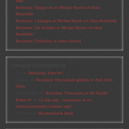
asap!
Recension: Fjällgraven av Michael Hjorth och Hans
Rosenfeldt
Recension: Lärjungen av Michael Hjorth och Hans Rosenfeldt
Recension: Det fördolda av Michael Hjorth och Hans
Rosenfeldt
Recension: Flickoffret av James Oswald
Senaste kommentarer
Pia
om
Bokallergi, finns det?
Christer
om
Recension: Hon tackade gudarna av Jussi Adler
Olsen
Tina Lövgren
om
Recension: Försvunnen av Mo Hayder
Robert W
om
Ge inte upp – recensioner av era
recensionsexemplar kommer asap!
Elizabeth
om
Berättarteknisk detalj