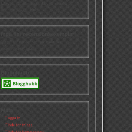
kategorin Cisions topplista över svenska
litteraturbloggar. Kul!
Inga fler recensionsexemplar!
Jag tar för närvarande inte emot fler
recensionsexemplar!
Blogghubb
Meta
Logga in
Flöde för inlägg