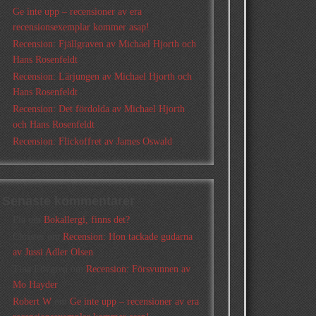
Ge inte upp – recensioner av era
recensionsexemplar kommer asap!
Recension: Fjällgraven av Michael Hjorth och
Hans Rosenfeldt
Recension: Lärjungen av Michael Hjorth och
Hans Rosenfeldt
Recension: Det fördolda av Michael Hjorth
och Hans Rosenfeldt
Recension: Flickoffret av James Oswald
Senaste kommentarer
Pia
om
Bokallergi, finns det?
Christer
om
Recension: Hon tackade gudarna
av Jussi Adler Olsen
Tina Lövgren
om
Recension: Försvunnen av
Mo Hayder
Robert W
om
Ge inte upp – recensioner av era