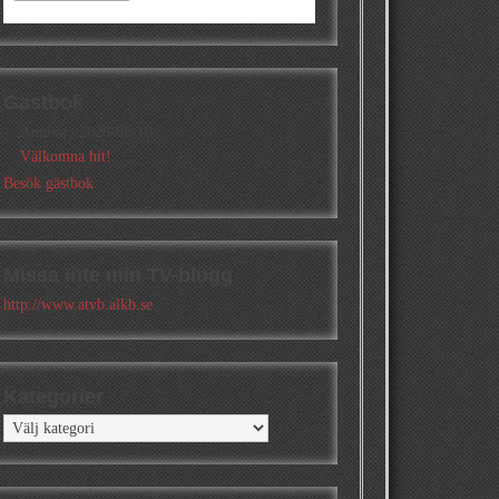
Gästbok
Annika
/
2026-05-10
Välkomna hit!
Besök gästbok
Missa inte min TV-blogg
http://www.atvb.alkb.se
Kategorier
Kategorier