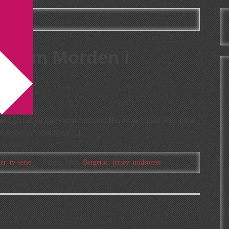
bakom Morden i
er? Det är en fråga som Anthony Horowitz tänker försöka ta
omer Murders” som han […]
er
,
tv-serie
Tagged With:
Bergerac
,
jersey
,
midsomer