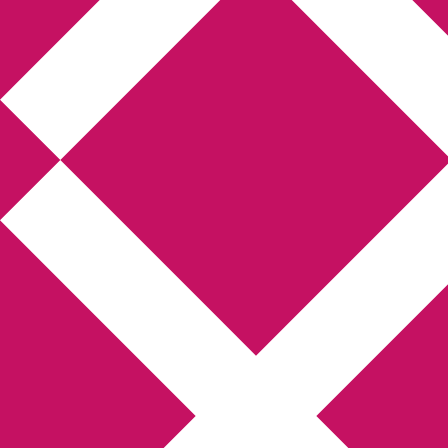
Annikas l
Hem
Boktolva
Författarfemman
Kon
Gästinlägg
Bokbloggsjerka
Bloggmarato