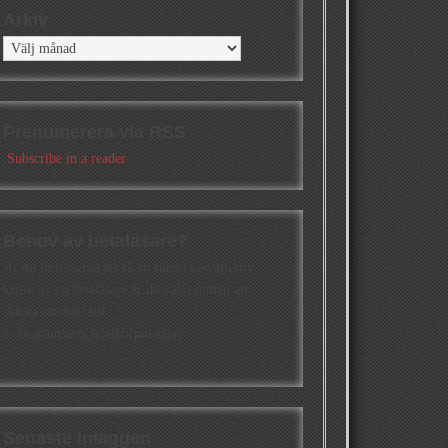
Arkiv
Arkiv
Prenumerera via RSS
Subscribe in a reader
Behov av betaläsare?
Är du intresserad att få en första konstruktiv
kritik av en betaläsare är du välkommen att
skicka ett mail till
a.abrahamsson[at]alkb[punkt]se
Senaste inläggen