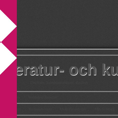
itteratur- och k
Deckare, kriminalromaner, thrillers
takt
Om
Webbshop Amazon
n
Deckare
Kriminalroman
Utskriftscentralen
Min tv-blogg