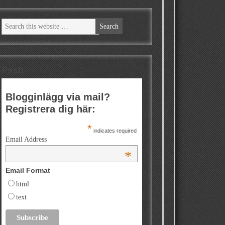
Psst!
Blogginlägg via mail?
Registrera dig här:
*
indicates required
Email Address
*
Email Format
html
text