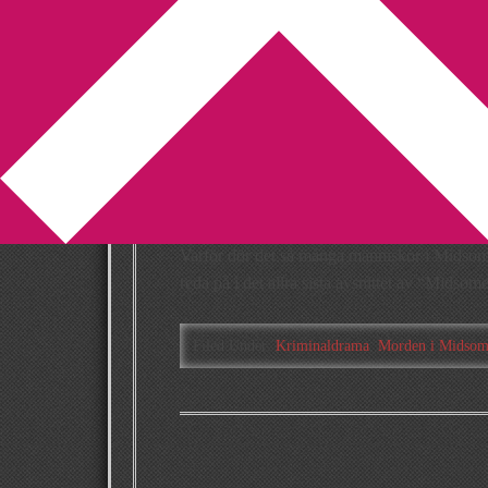
You are here:
Home
/
Archives for jersey
Hemligheterna 
Midsomer
2009-07-01
by
Annika
2 Comments
Varför dör det så många människor i Midsom
reda på i det allra sista avsnittet av “Mids
Filed Under:
Kriminaldrama
,
Morden i Midsom