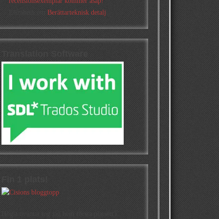
recensionsexemplar kommer asap!
Elizabeth
om
Berättarteknisk detalj
Translation Software
Fin 1 plats!
Högst oväntat tog jag hem första platsen i