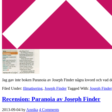
Min tv-blogg
You are here:
Home
/
Archives for Joseph Finder
Apropå Paranoia av Joseph Finder
2013-09-05
by
Annika
2 Comments
Jag gav inte boken Paranoia av Joseph Finder några lovord och vad det
Filed Under:
filmatisering
,
Joseph Finder
Tagged With:
Joseph Finder
Recension: Paranoia av Joseph Finder
2013-09-04
by
Annika
4 Comments