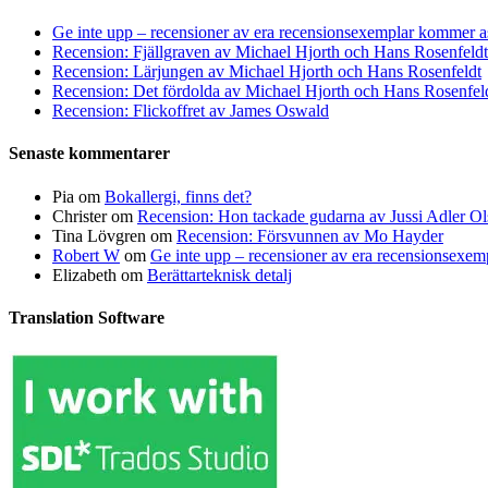
Ge inte upp – recensioner av era recensionsexemplar kommer a
Recension: Fjällgraven av Michael Hjorth och Hans Rosenfeldt
Recension: Lärjungen av Michael Hjorth och Hans Rosenfeldt
Recension: Det fördolda av Michael Hjorth och Hans Rosenfel
Recension: Flickoffret av James Oswald
Senaste kommentarer
Pia
om
Bokallergi, finns det?
Christer
om
Recension: Hon tackade gudarna av Jussi Adler Ol
Tina Lövgren
om
Recension: Försvunnen av Mo Hayder
Robert W
om
Ge inte upp – recensioner av era recensionsexe
Elizabeth
om
Berättarteknisk detalj
Translation Software