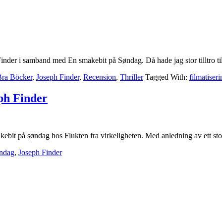
inder i samband med En smakebit på Søndag. Då hade jag stor tilltro til
Bra Böcker
,
Joseph Finder
,
Recension
,
Thriller
Tagged With:
filmatiseri
ph Finder
ebit på søndag hos Flukten fra virkeligheten. Med anledning av ett stor
öndag
,
Joseph Finder