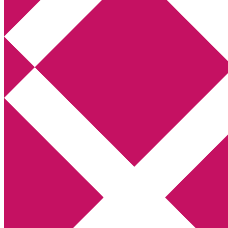
Annikas litteratur- och kulturblogg
Deckare, kriminalromaner, thrillers
Hem
Boktolva
Författarfemman
Kontakt
Om
Webbshop Amazon
Gästinlägg
Bokbloggsjerka
Bloggmaraton
Deckare
Kriminalroman
Utskriftscentralen