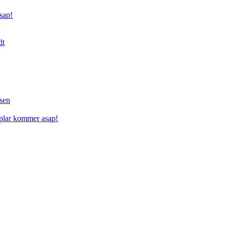
sap!
dt
sen
mplar kommer asap!