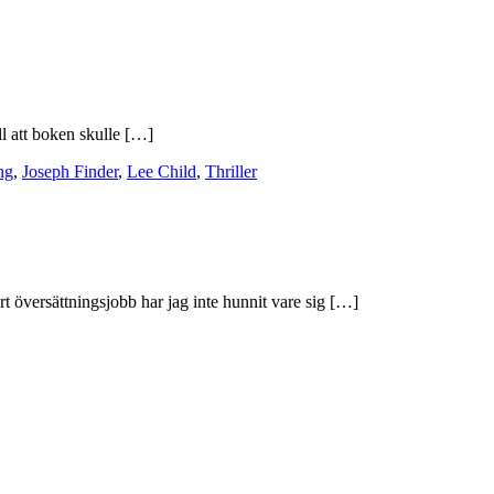
l att boken skulle […]
ng
,
Joseph Finder
,
Lee Child
,
Thriller
t översättningsjobb har jag inte hunnit vare sig […]