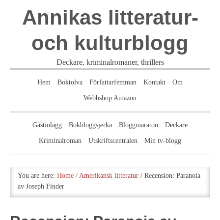
Annikas litteratur-
och kulturblogg
Deckare, kriminalromaner, thrillers
Hem
Boktolva
Författarfemman
Kontakt
Om
Webbshop Amazon
Gästinlägg
Bokbloggsjerka
Bloggmaraton
Deckare
Kriminalroman
Utskriftscentralen
Min tv-blogg
You are here:
Home
/
Amerikansk litteratur
/
Recension: Paranoia
av Joseph Finder