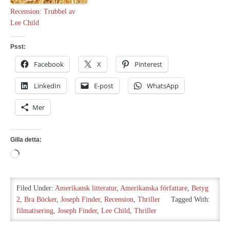
Recension: Trubbel av
Lee Child
Psst:
Facebook
X
Pinterest
LinkedIn
E-post
WhatsApp
Mer
Gilla detta:
Laddar
in
…
Filed Under:
Amerikansk litteratur
,
Amerikanska författare
,
Betyg
2
,
Bra Böcker
,
Joseph Finder
,
Recension
,
Thriller
Tagged With:
filmatisering
,
Joseph Finder
,
Lee Child
,
Thriller