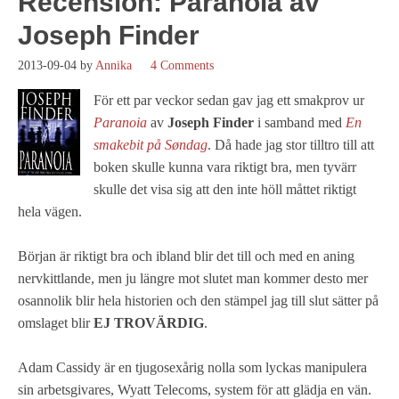
Recension: Paranoia av
Joseph Finder
2013-09-04
by
Annika
4 Comments
För ett par veckor sedan gav jag ett smakprov ur
Paranoia
av
Joseph Finder
i samband med
En
smakebit på Søndag
. Då hade jag stor tilltro till att
boken skulle kunna vara riktigt bra, men tyvärr
skulle det visa sig att den inte höll måttet riktigt
hela vägen.
Början är riktigt bra och ibland blir det till och med en aning
nervkittlande, men ju längre mot slutet man kommer desto mer
osannolik blir hela historien och den stämpel jag till slut sätter på
omslaget blir
EJ TROVÄRDIG
.
Adam Cassidy är en tjugosexårig nolla som lyckas manipulera
sin arbetsgivares, Wyatt Telecoms, system för att glädja en vän.