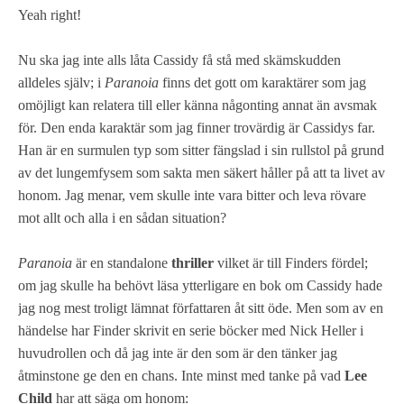
Yeah right!
Nu ska jag inte alls låta Cassidy få stå med skämskudden
alldeles själv; i
Paranoia
finns det gott om karaktärer som jag
omöjligt kan relatera till eller känna någonting annat än avsmak
för. Den enda karaktär som jag finner trovärdig är Cassidys far.
Han är en surmulen typ som sitter fängslad i sin rullstol på grund
av det lungemfysem som sakta men säkert håller på att ta livet av
honom. Jag menar, vem skulle inte vara bitter och leva rövare
mot allt och alla i en sådan situation?
Paranoia
är en standalone
thriller
vilket är till Finders fördel;
om jag skulle ha behövt läsa ytterligare en bok om Cassidy hade
jag nog mest troligt lämnat författaren åt sitt öde. Men som av en
händelse har Finder skrivit en serie böcker med Nick Heller i
huvudrollen och då jag inte är den som är den tänker jag
åtminstone ge den en chans. Inte minst med tanke på vad
Lee
Child
har att säga om honom: