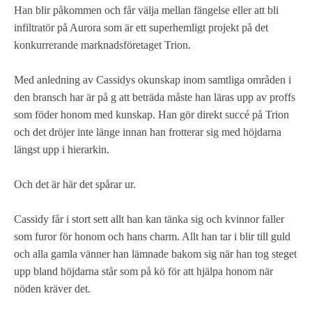
Han blir påkommen och får välja mellan fängelse eller att bli
infiltratör på Aurora som är ett superhemligt projekt på det
konkurrerande marknadsföretaget Trion.
Med anledning av Cassidys okunskap inom samtliga områden i
den bransch har är på g att beträda måste han läras upp av proffs
som föder honom med kunskap. Han gör direkt succé på Trion
och det dröjer inte länge innan han frotterar sig med höjdarna
längst upp i hierarkin.
Och det är här det spårar ur.
Cassidy får i stort sett allt han kan tänka sig och kvinnor faller
som furor för honom och hans charm. Allt han tar i blir till guld
och alla gamla vänner han lämnade bakom sig när han tog steget
upp bland höjdarna står som på kö för att hjälpa honom när
nöden kräver det.