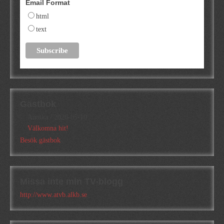
Email Format
html
text
Gästbok
Annika
/
2026-05-10
Välkomna hit!
Besök gästbok
Missa inte min TV-blogg
http://www.atvb.alkb.se