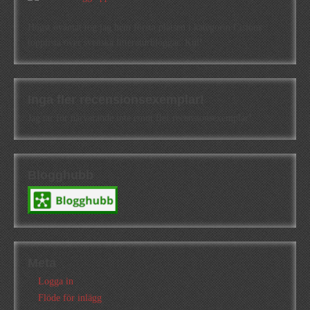
Högst oväntat tog jag hem första platsen i kategorin Cisions
topplista över svenska litteraturbloggar. Kul!
Inga fler recensionsexemplar!
Jag tar för närvarande inte emot fler recensionsexemplar!
Blogghubb
Meta
Logga in
Flöde för inlägg