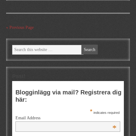
« Previous Page
Psst!
Blogginlägg via mail? Registrera dig
här:
*
indicates required
Email Address
*