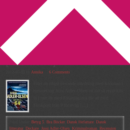
You are here:
Home
/
Archives for Jussi Adler-Olsen
4 skäl till varför Journal 64
får högsta betyg
[Recension]
2012-05-05
by
Annika
6 Comments
Efter en något trevande inledning med Kvinnan i
rummet tog Jussi Adler-Olsen ett rätt så rejält kliv
in i mitt liv med Fasanjägarna för att med
Flaskpost från P för evigt […]
Filed Under:
Betyg 5
,
Bra Böcker
,
Dansk författare
,
Dansk
litteratur
,
Deckare
,
Jussi Adler-Olsen
,
Kriminalroman
,
Recension