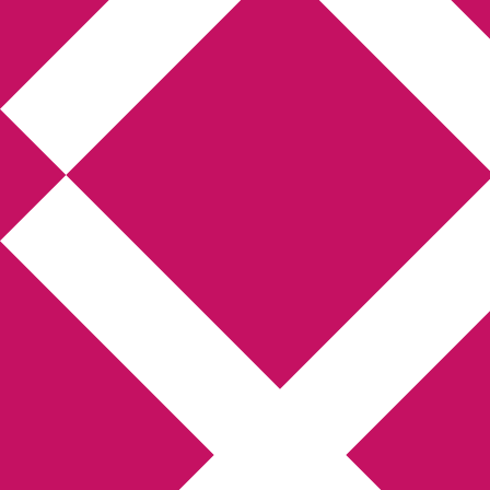
Annikas litteratur-
och kulturblogg
Deckare, kriminalromaner, thrillers
Hem
Boktolva
Författarfemman
Kontakt
Om
Webbshop Amazon
Gästinlägg
Bokbloggsjerka
Bloggmaraton
Deckare
Kriminalroman
Utskriftscentralen
Min tv-blogg