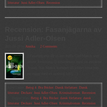
litteratur
,
Jussi Adler-Olsen
,
Recension
Recension: Fasanjägarna av
Jussi Adler-Olsen
2011-08-29
by
Annika
2 Comments
I Fasanjägarna får vi åter träffa Carl Mørck som
driver Avdelning Q tillsammans med sin assistent
Assad. När Mørck kommer till jobbet hittar han
en mapp med ett avslutat fall […]
Filed Under:
Betyg 4
,
Bra Böcker
,
Dansk författare
,
Dansk
litteratur
,
Deckare
,
Jussi Adler-Olsen
,
Kriminalroman
,
Recension
Tagged With:
Betyg 4
,
Bra Böcker
,
dansk författare
,
dansk
litteratur
,
Deckare
,
Jussi Adler-Olsen
,
Kriminalroman
,
Recension