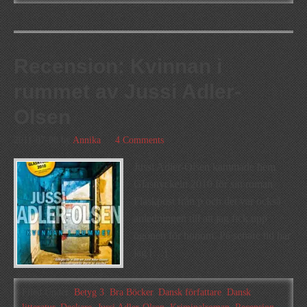
Recension: Kvinnan i
rummet av Jussi Adler-
Olsen
2011-07-08
by
Annika
4 Comments
Jussi Adler-Olsen kammade hem
Glasnyckeln 2010 för sin roman
Flaskpost från p och det var också
anledningen till att jag fick upp
ögonen för honom. På senare tid har
jag […]
Filed Under:
Betyg 3
,
Bra Böcker
,
Dansk författare
,
Dansk