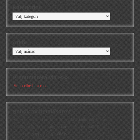
Kategorier
Kategorier
Arkiv
Arkiv
Prenumerera via RSS
Subscribe in a reader
Behov av betaläsare?
Är du intresserad att få en första konstruktiv kritik av en
betaläsare är du välkommen att skicka ett mail till
a.abrahamsson[at]alkb[punkt]se