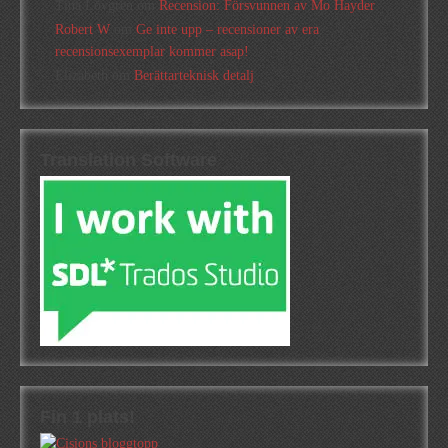
Tina Lövgren
om
Recension: Försvunnen av Mo Hayder
Robert W
om
Ge inte upp – recensioner av era
recensionsexemplar kommer asap!
Elizabeth
om
Berättarteknisk detalj
Translation Software
Fin 1 plats!