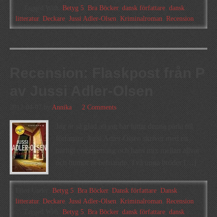
Tagged With:
Betyg 5
,
Bra Böcker
,
dansk författare
,
dansk
litteratur
,
Deckare
,
Jussi Adler-Olsen
,
Kriminalroman
,
Recension
Recension: Flaskpost från P
av Jussi Adler-Olsen
2012-04-07
by
Annika
2 Comments
Jag är så glad att jag har hittat denna pärla till
författare. Jussi Adler-Olsen skriver med ett
härligt engagemang och hans mix mellan allvar
och humor är befriande. Två unga bröder […]
Filed Under:
Betyg 5
,
Bra Böcker
,
Dansk författare
,
Dansk
litteratur
,
Deckare
,
Jussi Adler-Olsen
,
Kriminalroman
,
Recension
Tagged With:
Betyg 5
,
Bra Böcker
,
dansk författare
,
dansk