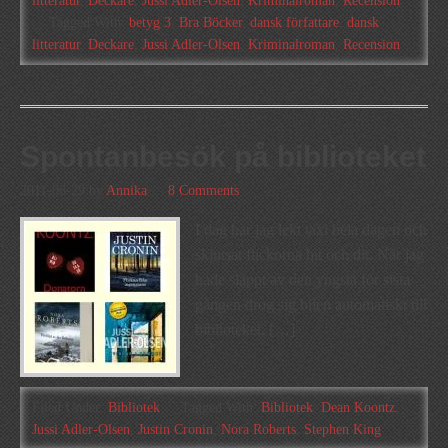
litteratur
,
Deckare
,
Jussi Adler-Olsen
,
Kriminalroman
,
Recension
Tagged With:
betyg 3
,
Bra Böcker
,
dansk författare
,
dansk
litteratur
,
Deckare
,
Jussi Adler-Olsen
,
Kriminalroman
,
Recension
Spontanbesök på biblioteket
2011-06-29
by
Annika
8 Comments
I dag har jag lekt taxi hela dagen och
skjutsat flickorna hit och dit. När jag
hade släppt av den yngsta för sista
gången drog sig bilen automatiskt till
biblioteket. […]
Filed Under:
Bibliotek
Tagged With:
Bibliotek
,
Dean Koontz
,
Jussi Adler-Olsen
,
Justin Cronin
,
Nora Roberts
,
Stephen King