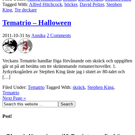
Tagged With:
Alfred Hitchcock
,
böcker
,
David Pelzer
,
Stephen
King
,
Tre deckare
Tematrio – Halloween
2011-10-31
by
Annika
2 Comments
Veckans Tematrio handlar föga förvånande om skräck och uppgiften
går ut på att berätta om tre skrämmande romaner/noveller. 1.
Jyrkyrkogården av Stephen King läste jag i slutet av 80-talet och
[…]
Filed Under:
Tematrio
Tagged With:
skräck
,
Stephen King
,
Tematrio
Next Page »
Psst!