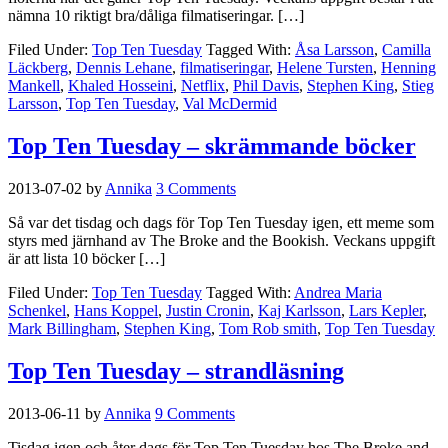
nämna 10 riktigt bra/dåliga filmatiseringar. […]
Filed Under:
Top Ten Tuesday
Tagged With:
Åsa Larsson
,
Camilla
Läckberg
,
Dennis Lehane
,
filmatiseringar
,
Helene Tursten
,
Henning
Mankell
,
Khaled Hosseini
,
Netflix
,
Phil Davis
,
Stephen King
,
Stieg
Larsson
,
Top Ten Tuesday
,
Val McDermid
Top Ten Tuesday – skrämmande böcker
2013-07-02
by
Annika
3 Comments
Så var det tisdag och dags för Top Ten Tuesday igen, ett meme som
styrs med järnhand av The Broke and the Bookish. Veckans uppgift
är att lista 10 böcker […]
Filed Under:
Top Ten Tuesday
Tagged With:
Andrea Maria
Schenkel
,
Hans Koppel
,
Justin Cronin
,
Kaj Karlsson
,
Lars Kepler
,
Mark Billingham
,
Stephen King
,
Tom Rob smith
,
Top Ten Tuesday
Top Ten Tuesday – strandläsning
2013-06-11
by
Annika
9 Comments
Tisdag igen och åter dags för Top Ten Tuesday hos The Broke and