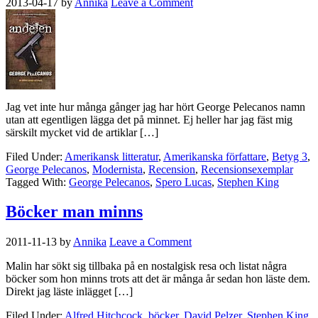
2013-04-17
by
Annika
Leave a Comment
Jag vet inte hur många gånger jag har hört George Pelecanos namn
utan att egentligen lägga det på minnet. Ej heller har jag fäst mig
särskilt mycket vid de artiklar […]
Filed Under:
Amerikansk litteratur
,
Amerikanska författare
,
Betyg 3
,
George Pelecanos
,
Modernista
,
Recension
,
Recensionsexemplar
Tagged With:
George Pelecanos
,
Spero Lucas
,
Stephen King
Böcker man minns
2011-11-13
by
Annika
Leave a Comment
Malin har sökt sig tillbaka på en nostalgisk resa och listat några
böcker som hon minns trots att det är många år sedan hon läste dem.
Direkt jag läste inlägget […]
Filed Under:
Alfred Hitchcock
,
böcker
,
David Pelzer
,
Stephen King