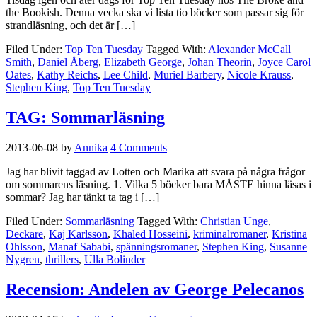
the Bookish. Denna vecka ska vi lista tio böcker som passar sig för
strandläsning, och det är […]
Filed Under:
Top Ten Tuesday
Tagged With:
Alexander McCall
Smith
,
Daniel Åberg
,
Elizabeth George
,
Johan Theorin
,
Joyce Carol
Oates
,
Kathy Reichs
,
Lee Child
,
Muriel Barbery
,
Nicole Krauss
,
Stephen King
,
Top Ten Tuesday
TAG: Sommarläsning
2013-06-08
by
Annika
4 Comments
Jag har blivit taggad av Lotten och Marika att svara på några frågor
om sommarens läsning. 1. Vilka 5 böcker bara MÅSTE hinna läsas i
sommar? Jag har tänkt ta tag i […]
Filed Under:
Sommarläsning
Tagged With:
Christian Unge
,
Deckare
,
Kaj Karlsson
,
Khaled Hosseini
,
kriminalromaner
,
Kristina
Ohlsson
,
Manaf Sababi
,
spänningsromaner
,
Stephen King
,
Susanne
Nygren
,
thrillers
,
Ulla Bolinder
Recension: Andelen av George Pelecanos