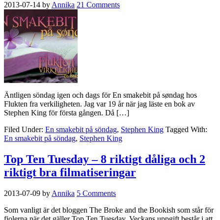
2013-07-14
by
Annika
21 Comments
Äntligen söndag igen och dags för En smakebit på søndag hos
Flukten fra verkiligheten. Jag var 19 år när jag läste en bok av
Stephen King för första gången. Då […]
Filed Under:
En smakebit på söndag
,
Stephen King
Tagged With:
En smakebit på söndag
,
Stephen King
Top Ten Tuesday – 8 riktigt dåliga och 2
riktigt bra filmatiseringar
2013-07-09
by
Annika
5 Comments
Som vanligt är det bloggen The Broke and the Bookish som står för
fiolerna när det gäller Top Ten Tuesday. Veckans uppgift består i att