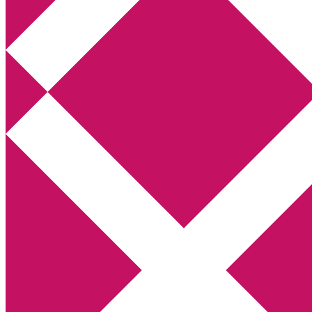
Annikas litteratur- och kulturblogg
Deckare, kriminalromaner, thrillers
Hem
Boktolva
Författarfemman
Kontakt
Om
Webbshop Amazon
Gästinlägg
Bokbloggsjerka
Bloggmaraton
Deckare
Kriminalroman
Utskriftscentralen