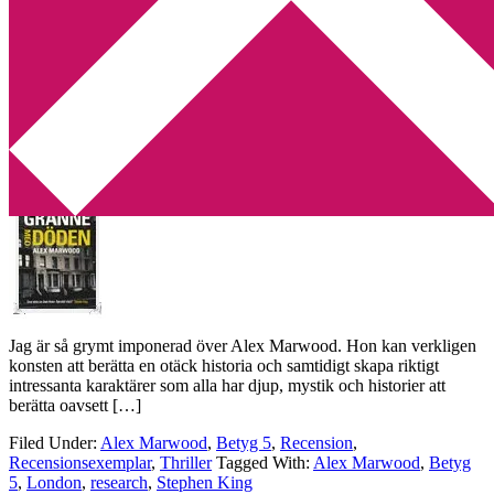
Min tv-blogg
You are here:
Home
/
Archives for Stephen King
Recension: Granne med döden av Alex
Marwood
2014-11-15
by
Annika
4 Comments
Jag är så grymt imponerad över Alex Marwood. Hon kan verkligen
konsten att berätta en otäck historia och samtidigt skapa riktigt
intressanta karaktärer som alla har djup, mystik och historier att
berätta oavsett […]
Filed Under:
Alex Marwood
,
Betyg 5
,
Recension
,
Recensionsexemplar
,
Thriller
Tagged With:
Alex Marwood
,
Betyg
5
,
London
,
research
,
Stephen King