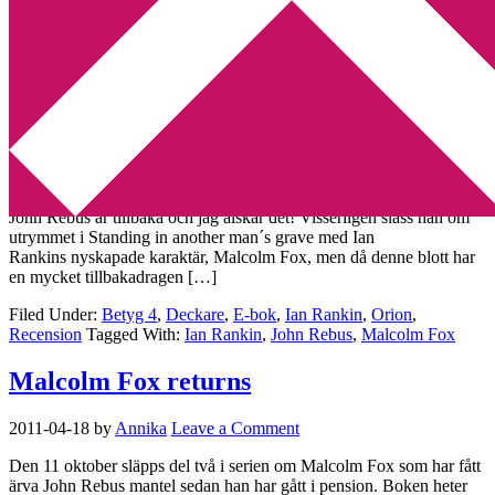
Min tv-blogg
You are here:
Home
/
Archives for Malcolm Fox
Recension: Standing in another man´s
grave av Ian Rankin
2013-05-20
by
Annika
4 Comments
John Rebus är tillbaka och jag älskar det! Visserligen slåss han om
utrymmet i Standing in another man´s grave med Ian
Rankins nyskapade karaktär, Malcolm Fox, men då denne blott har
en mycket tillbakadragen […]
Filed Under:
Betyg 4
,
Deckare
,
E-bok
,
Ian Rankin
,
Orion
,
Recension
Tagged With:
Ian Rankin
,
John Rebus
,
Malcolm Fox
Malcolm Fox returns
2011-04-18
by
Annika
Leave a Comment
Den 11 oktober släpps del två i serien om Malcolm Fox som har fått
ärva John Rebus mantel sedan han har gått i pension. Boken heter