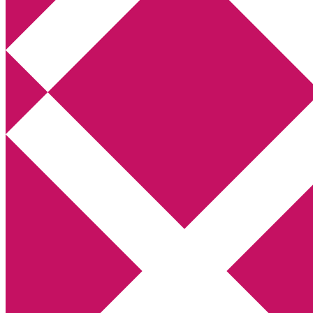
Annikas litteratur- och kulturblogg
Deckare, kriminalromaner, thrillers
Hem
Boktolva
Författarfemman
Kontakt
Om
Webbshop Amazon
Gästinlägg
Bokbloggsjerka
Bloggmaraton
Deckare
Kriminalroman
Utskriftscentralen