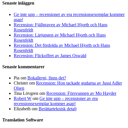
Senaste inläggen
Ge inte upp – recensioner av era recensionsexemplar kommer
asap!
Recension: Fjällgraven av Michael Hjorth och Hans
Rosenfeldt
Recension: Lärjungen av Michael Hjorth och Hans
Rosenfeldt
Recension: Det fördolda av Michael Hjorth och Hans
Rosenfeldt
Recension: Flickoffret av James Oswald
Senaste kommentarer
Pia
om
Bokallergi, finns det?
Christer
om
Recension: Hon tackade gudarna av Jussi Adler
Olsen
Tina Lövgren
om
Recension: Försvunnen av Mo Hayder
Robert W
om
Ge inte upp – recensioner av era
recensionsexemplar kommer asap!
Elizabeth
om
Berättarteknisk detalj
Translation Software