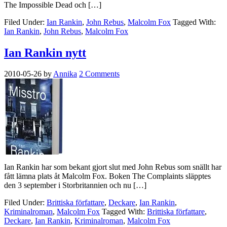
The Impossible Dead och […]
Filed Under:
Ian Rankin
,
John Rebus
,
Malcolm Fox
Tagged With:
Ian Rankin
,
John Rebus
,
Malcolm Fox
Ian Rankin nytt
2010-05-26
by
Annika
2 Comments
Ian Rankin har som bekant gjort slut med John Rebus som snällt har
fått lämna plats åt Malcolm Fox. Boken The Complaints släpptes
den 3 september i Storbritannien och nu […]
Filed Under:
Brittiska författare
,
Deckare
,
Ian Rankin
,
Kriminalroman
,
Malcolm Fox
Tagged With:
Brittiska författare
,
Deckare
,
Ian Rankin
,
Kriminalroman
,
Malcolm Fox