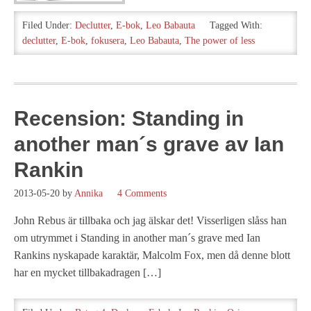
Filed Under:
Declutter
,
E-bok
,
Leo Babauta
Tagged With:
declutter
,
E-bok
,
fokusera
,
Leo Babauta
,
The power of less
Recension: Standing in
another man´s grave av Ian
Rankin
2013-05-20
by
Annika
4 Comments
John Rebus är tillbaka och jag älskar det! Visserligen slåss han
om utrymmet i Standing in another man´s grave med Ian
Rankins nyskapade karaktär, Malcolm Fox, men då denne blott
har en mycket tillbakadragen […]