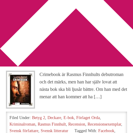
You are here:
Home
/
Archives for E-bok
Recension: Crimebook av
Rasmus Finnhult
2014-11-24
by
Annika
3 Comments
Crimebook är Rasmus Finnhults debutroman
och det märks, men han har själv lovat att
nästa bok ska bli ljusår bättre. Om han med det
menar att han kommer att ha […]
Filed Under:
Betyg 2
,
Deckare
,
E-bok
,
Förlaget Orda
,
Kriminalroman
,
Rasmus Finnhult
,
Recension
,
Recensionsexemplar
,
Svensk författare
,
Svensk litteratur
Tagged With:
Facebook
,