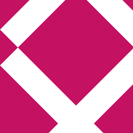
Annikas litteratur-
och kulturblogg
Deckare, kriminalromaner, thrillers
Hem
Boktolva
Författarfemman
Kontakt
Om
Webbshop Amazon
Gästinlägg
Bokbloggsjerka
Bloggmaraton
Deckare
Kriminalroman
Utskriftscentralen
Min tv-blogg