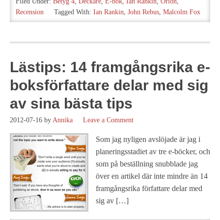
Filed Under:
Betyg 4
,
Deckare
,
E-bok
,
Ian Rankin
,
Orion
,
Recension
Tagged With:
Ian Rankin
,
John Rebus
,
Malcolm Fox
Lästips: 14 framgångsrika e-
boksförfattare delar med sig
av sina bästa tips
2012-07-16
by
Annika
Leave a Comment
Som jag nyligen avslöjade är jag i
planeringsstadiet av tre e-böcker, och
som på beställning snubblade jag
över en artikel där inte mindre än 14
framgångsrika författare delar med
sig av […]