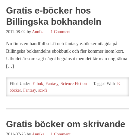
Gratis e-böcker hos
Billingska bokhandeln
2011-08-02
by
Annika
1 Comment
Nu finns en handfull sci-fi och fantasy e-böcker utlagda på
Billingska bokhandelns ebokbutik och fler kommer inom kort.
Utbudet är som sagt något begränsat men det får man nog räkna
[…]
Filed Under:
E-bok
,
Fantasy
,
Science Fiction
Tagged With:
E-
böcker
,
Fantasy
,
sci-fi
Gratis böcker om skrivande
2011-07-25
by
Annika
1 Comment