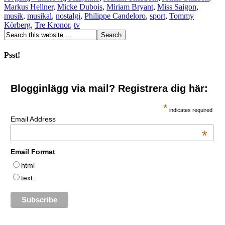
Markus Hellner
,
Micke Dubois
,
Miriam Bryant
,
Miss Saigon
,
musik
,
musikal
,
nostalgi
,
Philippe Candeloro
,
sport
,
Tommy
Körberg
,
Tre Kronor
,
tv
Psst!
Blogginlägg via mail? Registrera dig här:
*
indicates required
Email Address
*
Email Format
html
text