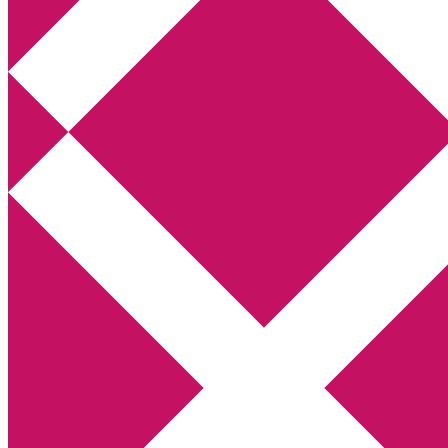
Annikas litteratur- och kulturblogg
Deckare, kriminalromaner, thrillers
Hem
Boktolva
Författarfemman
Kontakt
Om
Webbshop Amazon
Gästinlägg
Bokbloggsjerka
Bloggmaraton
Deckare
Kriminalroman
Utskriftscentralen