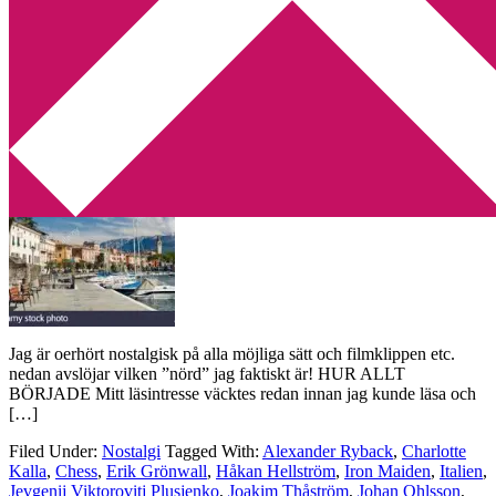
Min tv-blogg
You are here:
Home
/
Archives for Micke Dubois
Nostalgi deluxe!
2019-08-22
by
Annika
Leave a Comment
Jag är oerhört nostalgisk på alla möjliga sätt och filmklippen etc.
nedan avslöjar vilken ”nörd” jag faktiskt är! HUR ALLT
BÖRJADE Mitt läsintresse väcktes redan innan jag kunde läsa och
[…]
Filed Under:
Nostalgi
Tagged With:
Alexander Ryback
,
Charlotte
Kalla
,
Chess
,
Erik Grönwall
,
Håkan Hellström
,
Iron Maiden
,
Italien
,
Jevgenij Viktorovitj Plusjenko
,
Joakim Thåström
,
Johan Ohlsson
,