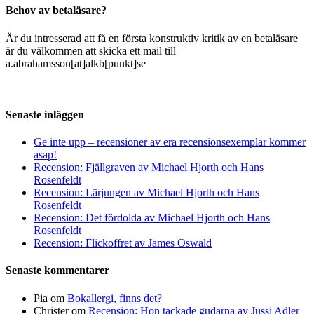
Behov av betaläsare?
Är du intresserad att få en första konstruktiv kritik av en betaläsare
är du välkommen att skicka ett mail till
a.abrahamsson[at]alkb[punkt]se
Senaste inläggen
Ge inte upp – recensioner av era recensionsexemplar kommer
asap!
Recension: Fjällgraven av Michael Hjorth och Hans
Rosenfeldt
Recension: Lärjungen av Michael Hjorth och Hans
Rosenfeldt
Recension: Det fördolda av Michael Hjorth och Hans
Rosenfeldt
Recension: Flickoffret av James Oswald
Senaste kommentarer
Pia
om
Bokallergi, finns det?
Christer
om
Recension: Hon tackade gudarna av Jussi Adler