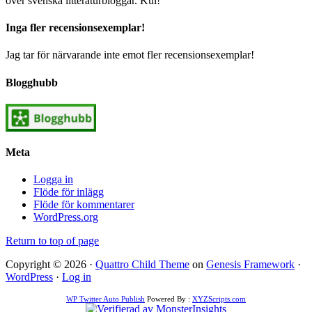
över svenska litteraturbloggar. Kul!
Inga fler recensionsexemplar!
Jag tar för närvarande inte emot fler recensionsexemplar!
Blogghubb
Meta
Logga in
Flöde för inlägg
Flöde för kommentarer
WordPress.org
Return to top of page
Copyright © 2026 ·
Quattro Child Theme
on
Genesis Framework
·
WordPress
·
Log in
WP Twitter Auto Publish
Powered By :
XYZScripts.com