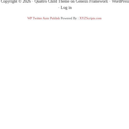
Copyright © 2026 ·
Quattro Child Theme
on
Genesis Framework
·
WordPress
·
Log in
WP Twitter Auto Publish
Powered By :
XYZScripts.com