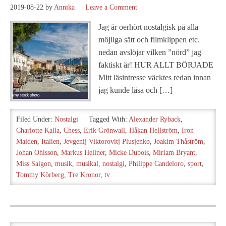
2019-08-22
by
Annika
Leave a Comment
Jag är oerhört nostalgisk på alla
möjliga sätt och filmklippen etc.
nedan avslöjar vilken ”nörd” jag
faktiskt är! HUR ALLT BÖRJADE
Mitt läsintresse väcktes redan innan
jag kunde läsa och […]
Filed Under:
Nostalgi
Tagged With:
Alexander Ryback
,
Charlotte Kalla
,
Chess
,
Erik Grönwall
,
Håkan Hellström
,
Iron
Maiden
,
Italien
,
Jevgenij Viktorovitj Plusjenko
,
Joakim Thåström
,
Johan Ohlsson
,
Markus Hellner
,
Micke Dubois
,
Miriam Bryant
,
Miss Saigon
,
musik
,
musikal
,
nostalgi
,
Philippe Candeloro
,
sport
,
Tommy Körberg
,
Tre Kronor
,
tv