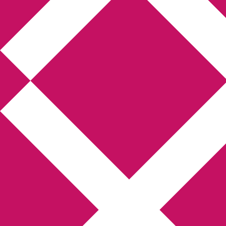
Annikas litteratur-
och kulturblogg
Deckare, kriminalromaner, thrillers
Hem
Boktolva
Författarfemman
Kontakt
Om
Webbshop Amazon
Gästinlägg
Bokbloggsjerka
Bloggmaraton
Deckare
Kriminalroman
Utskriftscentralen
Min tv-blogg