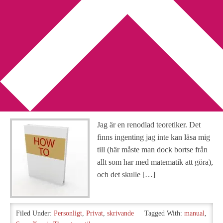
You are here:
Home
/
Archives for Sony Xperia Tipo
En teoretiker behöver
manualer till allt, eller?
2013-02-10
by
Annika
Leave a Comment
Jag är en renodlad teoretiker. Det
finns ingenting jag inte kan läsa mig
till (här måste man dock bortse från
allt som har med matematik att göra),
och det skulle […]
Filed Under:
Personligt
,
Privat
,
skrivande
Tagged With:
manual
,