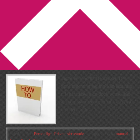
You are here:
Home
/
Archives for teoretiker
En teoretiker behöver
manualer till allt, eller?
2013-02-10
by
Annika
Leave a Comment
Jag är en renodlad teoretiker. Det
finns ingenting jag inte kan läsa mig
till (här måste man dock bortse från
allt som har med matematik att göra),
och det skulle […]
Filed Under:
Personligt
,
Privat
,
skrivande
Tagged With:
manual
,