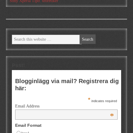
Sony Xperia Tipo
,
teoretiker
Psst!
Blogginlägg via mail? Registrera dig
här:
*
indicates required
Email Address
*
Email Format