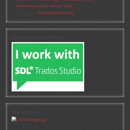
recensionsexemplar kommer asap!
Elizabeth
om
Berättarteknisk detalj
Translation Software
Fin 1 plats!