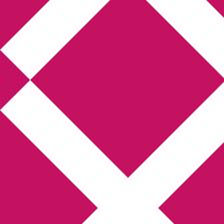
Annikas litteratur-
och kulturblogg
Deckare, kriminalromaner, thrillers
Hem
Boktolva
Författarfemman
Kontakt
Om
Webbshop Amazon
Gästinlägg
Bokbloggsjerka
Bloggmaraton
Deckare
Kriminalroman
Utskriftscentralen
Min tv-blogg