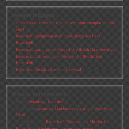
Senaste inläggen
Ge inte upp – recensioner av era recensionsexemplar kommer
asap!
Recension: Fjällgraven av Michael Hjorth och Hans
Rosenfeldt
Recension: Lärjungen av Michael Hjorth och Hans Rosenfeldt
Recension: Det fördolda av Michael Hjorth och Hans
Rosenfeldt
Recension: Flickoffret av James Oswald
Senaste kommentarer
Pia
om
Bokallergi, finns det?
Christer
om
Recension: Hon tackade gudarna av Jussi Adler
Olsen
Tina Lövgren
om
Recension: Försvunnen av Mo Hayder
Robert W
om
Ge inte upp – recensioner av era