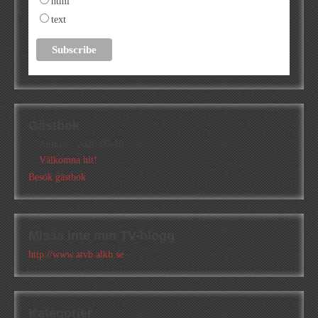
html
text
Gästbok
Annika
/
2026-05-10
Välkomna hit!
Besök gästbok
Missa inte min TV-blogg
http://www.atvb.alkb.se
Kategorier