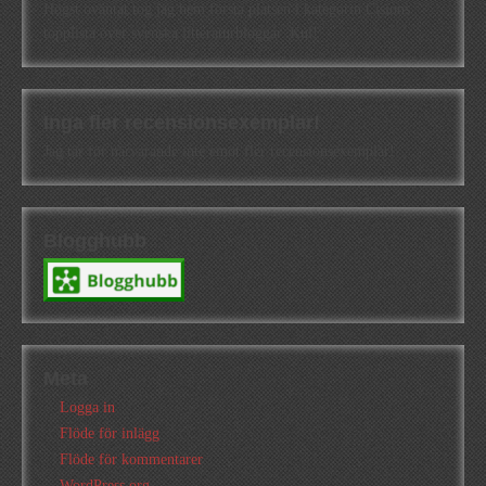
Högst oväntat tog jag hem första platsen i kategorin Cisions
topplista över svenska litteraturbloggar. Kul!
Inga fler recensionsexemplar!
Jag tar för närvarande inte emot fler recensionsexemplar!
Blogghubb
Meta
Logga in
Flöde för inlägg
Flöde för kommentarer
WordPress.org