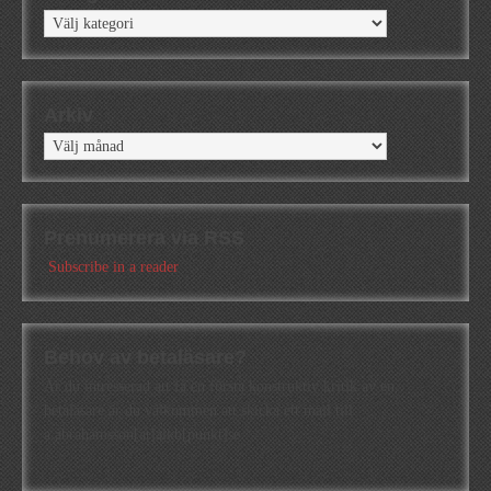
Kategorier
Arkiv
Arkiv
Prenumerera via RSS
Subscribe in a reader
Behov av betaläsare?
Är du intresserad att få en första konstruktiv kritik av en
betaläsare är du välkommen att skicka ett mail till
a.abrahamsson[at]alkb[punkt]se