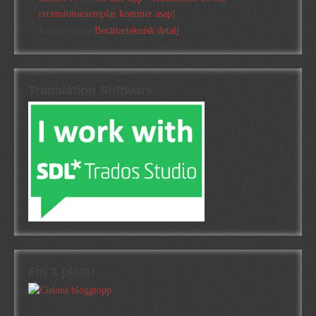
recensionsexemplar kommer asap!
Elizabeth
om
Berättarteknisk detalj
Translation Software
Fin 1 plats!