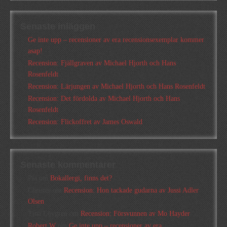
Senaste inläggen
Ge inte upp – recensioner av era recensionsexemplar kommer
asap!
Recension: Fjällgraven av Michael Hjorth och Hans
Rosenfeldt
Recension: Lärjungen av Michael Hjorth och Hans Rosenfeldt
Recension: Det fördolda av Michael Hjorth och Hans
Rosenfeldt
Recension: Flickoffret av James Oswald
Senaste kommentarer
Pia
om
Bokallergi, finns det?
Christer
om
Recension: Hon tackade gudarna av Jussi Adler
Olsen
Tina Lövgren
om
Recension: Försvunnen av Mo Hayder
Robert W
om
Ge inte upp – recensioner av era