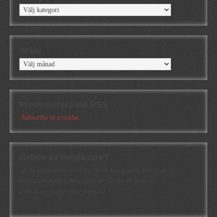
Kategorier
Arkiv
Arkiv
Prenumerera via RSS
Subscribe in a reader
Behov av betaläsare?
Är du intresserad att få en första konstruktiv kritik av en
betaläsare är du välkommen att skicka ett mail till
a.abrahamsson[at]alkb[punkt]se