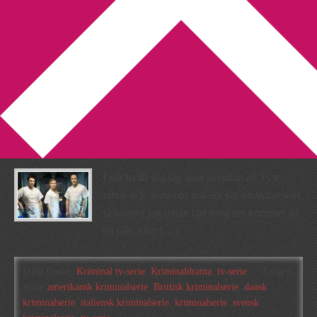
You are here:
Home
/
Archives for svensk kriminalserie
11 tv-serier som jag inte kan
se mig trött på
2012-08-09
by
Annika
15 Comments
I går kväll såg jag sista avsnittet av Tyst
vittne och även om just det var ett skitavsnitt
så känner jag redan hur tomt det kommer att
bli tills, eller […]
Filed Under:
Kriminal tv-serie
,
Kriminaldrama
,
tv-serie
Tagged
With:
amerikansk kriminalserie
,
Brittisk kriminalserie
,
dansk
kriminalserie
,
italiensk kriminalserie
,
kriminalserie
,
svensk