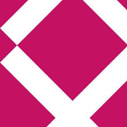
Annikas litteratur-
och kulturblogg
Deckare, kriminalromaner, thrillers
Hem
Boktolva
Författarfemman
Kontakt
Om
Webbshop Amazon
Gästinlägg
Bokbloggsjerka
Bloggmaraton
Deckare
Kriminalroman
Utskriftscentralen
Min tv-blogg