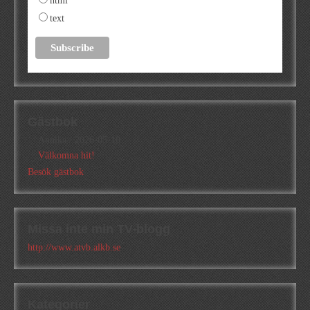
html
text
Gästbok
Annika
/
2026-05-10
Välkomna hit!
Besök gästbok
Missa inte min TV-blogg
http://www.atvb.alkb.se
Kategorier