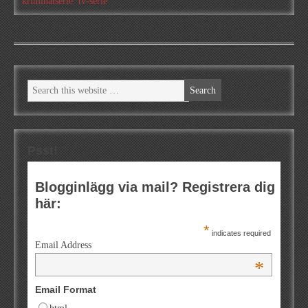
kriminalserie
,
tv-serie
Psst!
Blogginlägg via mail? Registrera dig
här:
*
indicates required
Email Address
*
Email Format