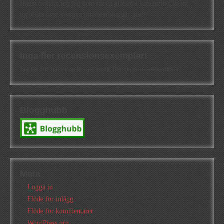
Högst oväntat tog jag hem första platsen i kategorin Cisions
topplista över svenska litteraturbloggar. Kul!
Inga fler recensionsexemplar!
Jag tar för närvarande inte emot fler recensionsexemplar!
Blogghubb
Meta
Logga in
Flöde för inlägg
Flöde för kommentarer
WordPress.org