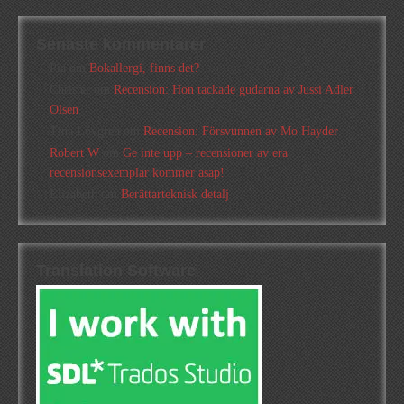
Senaste kommentarer
Pia
om
Bokallergi, finns det?
Christer
om
Recension: Hon tackade gudarna av Jussi Adler
Olsen
Tina Lövgren
om
Recension: Försvunnen av Mo Hayder
Robert W
om
Ge inte upp – recensioner av era
recensionsexemplar kommer asap!
Elizabeth
om
Berättarteknisk detalj
Translation Software