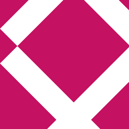
Annikas litteratur-
och kulturblogg
Deckare, kriminalromaner, thrillers
Hem
Boktolva
Författarfemman
Kontakt
Om
Webbshop Amazon
Gästinlägg
Bokbloggsjerka
Bloggmaraton
Deckare
Kriminalroman
Utskriftscentralen
Min tv-blogg