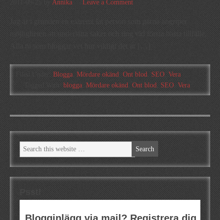
2011-09-25
by
Annika
Leave a Comment
Jag är i grunden en extremt lat person som gärna angriper
möjligheten att underlätta saker och ting vid första bästa tillfälle.
Alla ni som bloggar vet hur viktigt det är […]
Filed Under:
Blogga
,
Mördare okänd
,
Ont blod
,
SEO
,
Vera
Tagged With:
blogga
,
Mördare okänd
,
Ont blod
,
SEO
,
Vera
Psst!
Blogginlägg via mail? Registrera dig