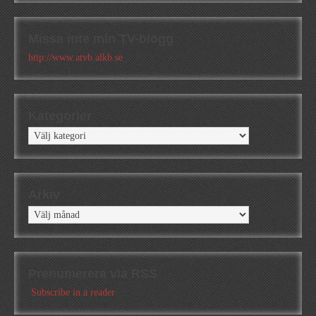
Missa inte min TV-blogg
http://www.atvb.alkb.se
Kategorier
Kategorier
Arkiv
Arkiv
Prenumerera via RSS
Subscribe in a reader