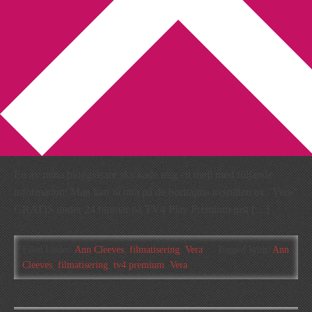
You are here:
Home
/
Archives for Vera
Presstopp! Ta chansen att
se Vera gratis!!
2011-10-08
by
Annika
2 Comments
En av mina bloggläsare skickade mig ett mejl med följande
information: Man kan få titta på de borttagna avsnitten av ”Vera”
GRATIS under 24 timmar på TV4 Play Premium just […]
Filed Under:
Ann Cleeves
,
filmatisering
,
Vera
Tagged With:
Ann
Cleeves
,
filmatisering
,
tv4 premium
,
Vera