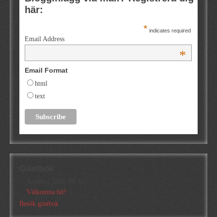
här:
*
indicates required
Email Address
*
Email Format
html
text
Gästbok
Annika
/
2026-05-10
Välkomna hit!
Besök gästbok