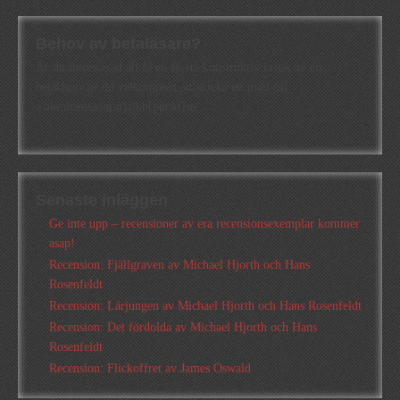
Behov av betaläsare?
Är du intresserad att få en första konstruktiv kritik av en
betaläsare är du välkommen att skicka ett mail till
a.abrahamsson[at]alkb[punkt]se
Senaste inläggen
Ge inte upp – recensioner av era recensionsexemplar kommer
asap!
Recension: Fjällgraven av Michael Hjorth och Hans
Rosenfeldt
Recension: Lärjungen av Michael Hjorth och Hans Rosenfeldt
Recension: Det fördolda av Michael Hjorth och Hans
Rosenfeldt
Recension: Flickoffret av James Oswald