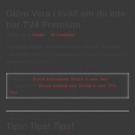
Glöm Vera i kväll om du inte
har TV4 Premium
2011-09-25
by
Annika
20 Comments
Jag tipsade tidigare i dag om att ett nytt avsnitt av Vera skulle
visas i kväll. Glöm det! Katarina skrev till mig på Facebook och
berättade att del 3 och […]
Filed Under:
Brittisk kriminalserie
,
Brittisk tv-serie
,
Vera
Tagged With:
Brittisk kriminal-serie
,
Brittisk tv-serie
,
TV4
,
Vera
Tips! Tips! Tips!