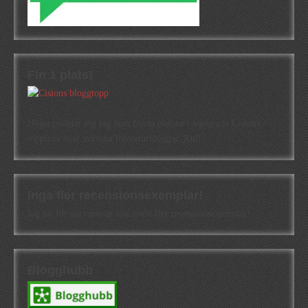
Fin 1 plats!
Högst oväntat tog jag hem första platsen i kategorin Cisions
topplista över svenska litteraturbloggar. Kul!
Inga fler recensionsexemplar!
Jag tar för närvarande inte emot fler recensionsexemplar!
Blogghubb