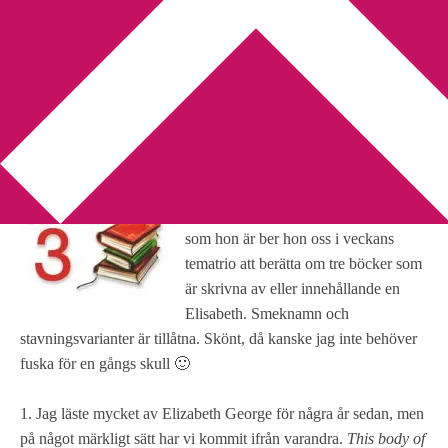
You are here:
Home
/
Tematrio
/
Tematrio – Elisabeth
Tematrio – Elisabeth
2012-11-19
by
Annika
4 Comments
Lyran
har namnsdag i dag och självisk
som hon är ber hon oss i veckans
tematrio att berätta om tre böcker som
är skrivna av eller innehållande en
Elisabeth. Smeknamn och
stavningsvarianter är tillåtna. Skönt, då kanske jag inte behöver
fuska för en gångs skull 🙂
1. Jag läste mycket av Elizabeth George för några år sedan, men
på något märkligt sätt har vi kommit ifrån varandra.
This body of