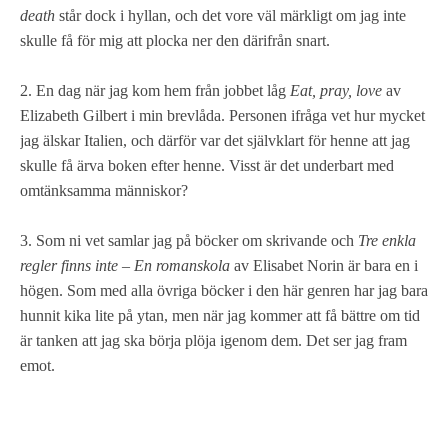
death
står dock i hyllan, och det vore väl märkligt om jag inte
skulle få för mig att plocka ner den därifrån snart.
2. En dag när jag kom hem från jobbet låg
Eat, pray, love
av
Elizabeth Gilbert i min brevlåda. Personen ifråga vet hur mycket
jag älskar Italien, och därför var det självklart för henne att jag
skulle få ärva boken efter henne. Visst är det underbart med
omtänksamma människor?
3. Som ni vet samlar jag på böcker om skrivande och
Tre enkla
regler finns inte – En romanskola
av Elisabet Norin är bara en i
högen. Som med alla övriga böcker i den här genren har jag bara
hunnit kika lite på ytan, men när jag kommer att få bättre om tid
är tanken att jag ska börja plöja igenom dem. Det ser jag fram
emot.