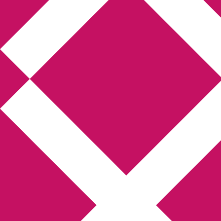
Annikas litteratur-
och kulturblogg
Deckare, kriminalromaner, thrillers
Hem
Boktolva
Författarfemman
Kontakt
Om
Webbshop Amazon
Gästinlägg
Bokbloggsjerka
Bloggmaraton
Deckare
Kriminalroman
Utskriftscentralen
Min tv-blogg