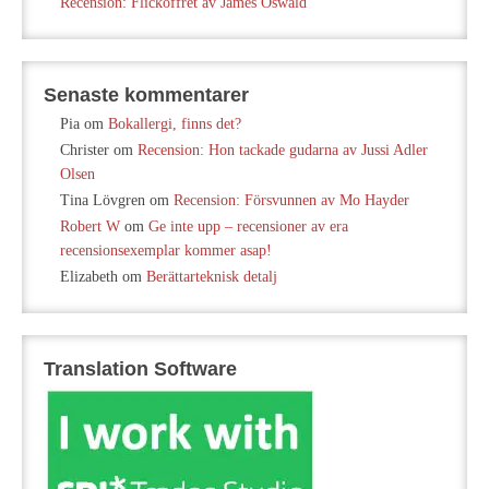
Recension: Flickoffret av James Oswald
Senaste kommentarer
Pia
om
Bokallergi, finns det?
Christer
om
Recension: Hon tackade gudarna av Jussi Adler
Olsen
Tina Lövgren
om
Recension: Försvunnen av Mo Hayder
Robert W
om
Ge inte upp – recensioner av era
recensionsexemplar kommer asap!
Elizabeth
om
Berättarteknisk detalj
Translation Software