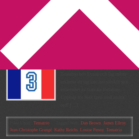
You are here:
Home
/
Archives for Tematrio
Tematrio – Frankrike
2013-07-17
by
Annika
6 Comments
Det är franskt tema i veckans
Tematrio hos Lyran och jag måste
erkänna att jag inte har särskilt stor
erfarenhet av franska författare.
Upplagt för fusk igen med andra
ord! […]
Filed Under:
Tematrio
Tagged With:
Dan Brown
,
James Ellroy
,
Jean-Christophe Grangé
,
Kathy Reichs
,
Louise Penny
,
Tematrio