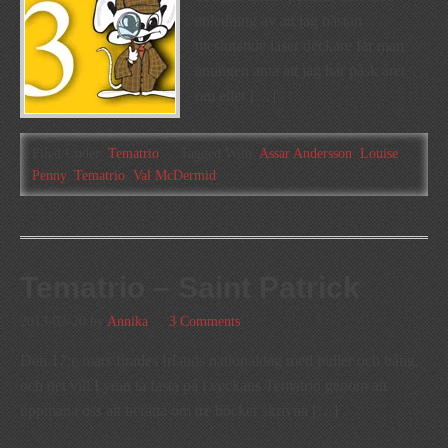
anledning av att jag nästan
uteslutande läser deckare får man
antingen anta att jag har påsk året
om eller […]
Filed Under:
Tematrio
Tagged With:
Assar Andersson
,
Louise
Penny
,
Tematrio
,
Val McDermid
Tematrio – Saint Patrick
2013-03-20
by
Annika
3 Comments
Den 17:e mars firades Irlands nationaldag med buller och bång,
och det vill Lyran ta fasta på i veckans Tematrio genom att
uppmana oss att berätta om tre böcker skrivna […]