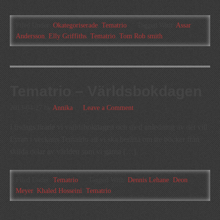
Filed Under:
Okategoriserade
,
Tematrio
Tagged With:
Assar
Andersson
,
Elly Griffiths
,
Tematrio
,
Tom Rob smith
Tematrio – Världsbokdagen
2013-04-27
by
Annika
Leave a Comment
I tisdags firade vi världsbokdagen och med anledning av det vill
Lyran i veckans Tematrio att vi ska berätta om tre böcker från
skilda delar av världen som vi gärna […]
Filed Under:
Tematrio
Tagged With:
Dennis Lehane
,
Deon
Meyer
,
Khaled Hosseini
,
Tematrio