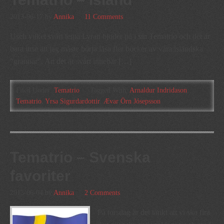
2013-06-17
by
Annika
11 Comments
Usch vilket svårt tema Lyran bjuder på i sin Tematrio och det är
bara inse att jag måste börja läsa fler böcker av våra isländska
”grannar”. Att det är svårt innebär […]
Filed Under:
Tematrio
Tagged With:
Arnaldur Indridason
,
Tematrio
,
Yrsa Sigurdardottir
,
Ævar Örn Jósepsson
Tematrio – Svenska
favoriter
2013-06-04
by
Annika
2 Comments
På torsdag är det tänkt att vi ska fira