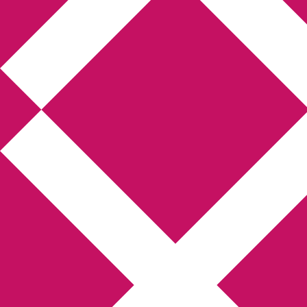
Annikas litteratur-
och kulturblogg
Deckare, kriminalromaner, thrillers
Hem
Boktolva
Författarfemman
Kontakt
Om
Webbshop Amazon
Gästinlägg
Bokbloggsjerka
Bloggmaraton
Deckare
Kriminalroman
Utskriftscentralen
Min tv-blogg