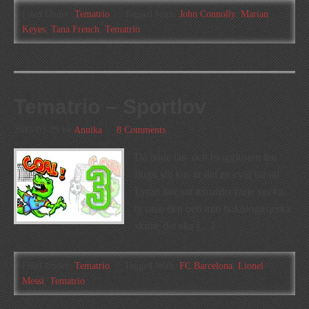
Filed Under:
Tematrio
Tagged With:
John Connolly
,
Marian
Keyes
,
Tana French
,
Tematrio
Tematrio – Sportlov
2013-02-25
by
Annika
8 Comments
Då både läs- och blogglusten har
flugit sin kos är det en evig tur att
Lyran kör sin tematrio varje vecka,
ty utan den och min bokbloggsjerka
skulle det eka […]
Filed Under:
Tematrio
Tagged With:
FC Barcelona
,
Lionel
Messi
,
Tematrio