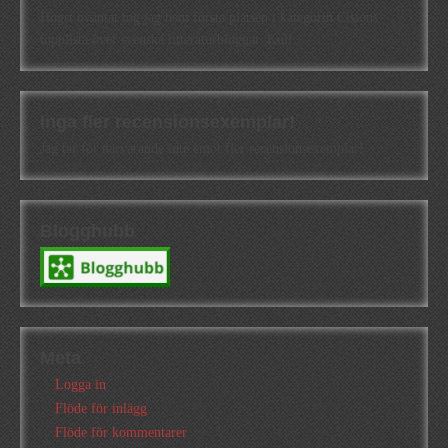
Högst oväntat tog jag hem första platsen i kategorin Cisions
topplista över svenska litteraturbloggar. Kul!
Inga fler recensionsexemplar!
Jag tar för närvarande inte emot fler recensionsexemplar!
Blogghubb
Meta
Logga in
Flöde för inlägg
Flöde för kommentarer