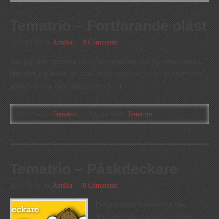
Tematrio – Fortfarande oläst
2013-04-09
by
Annika
9 Comments
När jag läste rubriken till Lyrans tematrio fick jag nästan hicka,
eftersom jag trodde att man skulle tipsa om tre böcker som man
gärna vill läsa men som man av […]
Filed Under:
Tematrio
Tagged With:
Tematrio
Tematrio – Påskdeckare
2013-03-26
by
Annika
8 Comments
Det har blivit tradition att läsa
deckare under påsken, och med