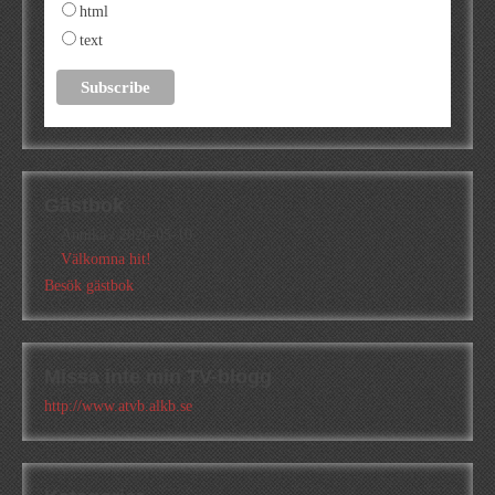
html
text
Gästbok
Annika
/
2026-05-10
Välkomna hit!
Besök gästbok
Missa inte min TV-blogg
http://www.atvb.alkb.se