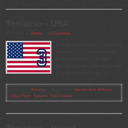
Tematrio – USA
2013-07-01
by
Annika
13 Comments
Veckans uppgift i Lyrans Tematrio är
att berätta om tre bra amerikanska
böcker och för en gångs skull
behöver jag varken slita mitt hår eller
ljuga för att komma upp […]
Filed Under:
Tematrio
Tagged With:
Amanda Kyle Williams
,
Gillian Flynn
,
Tematrio
,
Tom Franklin
Tematrio – Island