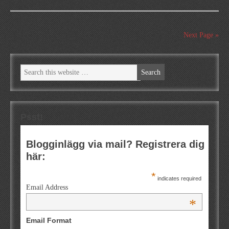
Next Page »
Psst!
Blogginlägg via mail? Registrera dig
här:
*
indicates required
Email Address
*
Email Format