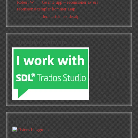
Robert W
om
Ge inte upp – recensioner av era
recensionsexemplar kommer asap!
Elizabeth
om
Berättarteknisk detalj
Translation Software
Fin 1 plats!