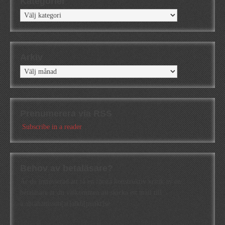
Kategorier
Kategorier
Arkiv
Arkiv
Prenumerera via RSS
Subscribe in a reader
Behov av betaläsare?
Är du intresserad att få en första konstruktiv kritik av en
betaläsare är du välkommen att skicka ett mail till
a.abrahamsson[at]alkb[punkt]se