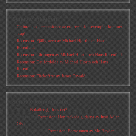
Senaste inläggen
Ge inte upp – recensioner av era recensionsexemplar kommer
asap!
Recension: Fjällgraven av Michael Hjorth och Hans
Rosenfeldt
Recension: Lärjungen av Michael Hjorth och Hans Rosenfeldt
Recension: Det fördolda av Michael Hjorth och Hans
Rosenfeldt
Recension: Flickoffret av James Oswald
Senaste kommentarer
Pia
om
Bokallergi, finns det?
Christer
om
Recension: Hon tackade gudarna av Jussi Adler
Olsen
Tina Lövgren
om
Recension: Försvunnen av Mo Hayder