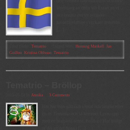
den svenska nationaldagen och med
anledning av detta vill Lyran att vi
ska berätta om tre svenska
favoritförfattare i veckans tematrio.
[…]
Filed Under:
Tematrio
Tagged With:
Henning Mankell
,
Jan
Guillou
,
Kristina Ohlsson
,
Tematrio
Tematrio – Bröllop
2013-05-14
by
Annika
3 Comments
Här har man gått och väntat och längtat efter
en ny Tematrio och så kommer Lyran upp
med ett hopplöst ämne. Bröllop? Hur troligt
är det att det finns i […]