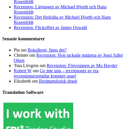
Rosenfeldt
Recension: Lärjungen av Michael Hjorth och Hans
Rosenfeldt
Recension: Det fördolda av Michael Hjorth och Hans
Rosenfeldt
Recension: Flickoffret av James Oswald
Senaste kommentarer
Pia
om
Bokallergi, finns det?
Christer
om
Recension: Hon tackade gudarna av Jussi Adler
Olsen
Tina Lövgren
om
Recension: Försvunnen av Mo Hayder
Robert W
om
Ge inte upp – recensioner av era
recensionsexemplar kommer asap!
Elizabeth
om
Berättarteknisk detalj
Translation Software