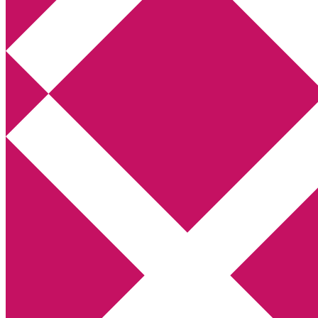
Annikas litteratur- och kulturblogg
Deckare, kriminalromaner, thrillers
Hem
Boktolva
Författarfemman
Kontakt
Om
Webbshop Amazon
Gästinlägg
Bokbloggsjerka
Bloggmaraton
Deckare
Kriminalroman
Utskriftscentralen