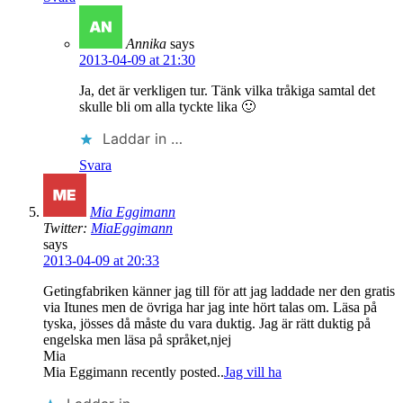
Annika
says
2013-04-09 at 21:30
Ja, det är verkligen tur. Tänk vilka tråkiga samtal det
skulle bli om alla tyckte lika 🙂
Laddar in …
Svara
Mia Eggimann
Twitter:
MiaEggimann
says
2013-04-09 at 20:33
Getingfabriken känner jag till för att jag laddade ner den gratis
via Itunes men de övriga har jag inte hört talas om. Läsa på
tyska, jösses då måste du vara duktig. Jag är rätt duktig på
engelska men läsa på språket,njej
Mia
Mia Eggimann recently posted..
Jag vill ha