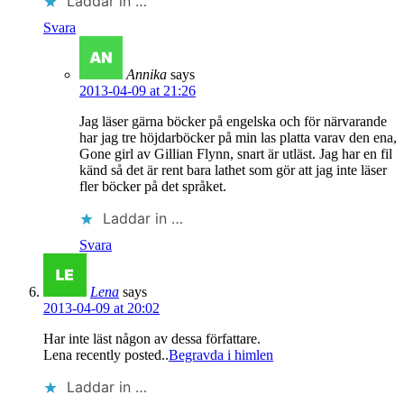
Laddar in …
Svara
Annika
says
2013-04-09 at 21:26
Jag läser gärna böcker på engelska och för närvarande
har jag tre höjdarböcker på min las platta varav den ena,
Gone girl av Gillian Flynn, snart är utläst. Jag har en fil
känd så det är rent bara lathet som gör att jag inte läser
fler böcker på det språket.
Laddar in …
Svara
Lena
says
2013-04-09 at 20:02
Har inte läst någon av dessa författare.
Lena recently posted..
Begravda i himlen
Laddar in …