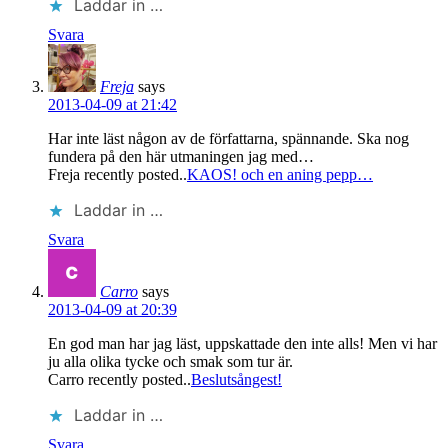
Laddar in …
Svara
Freja
says
2013-04-09 at 21:42
Har inte läst någon av de författarna, spännande. Ska nog
fundera på den här utmaningen jag med…
Freja recently posted..
KAOS! och en aning pepp…
Laddar in …
Svara
Carro
says
2013-04-09 at 20:39
En god man har jag läst, uppskattade den inte alls! Men vi har
ju alla olika tycke och smak som tur är.
Carro recently posted..
Beslutsångest!
Laddar in …
Svara