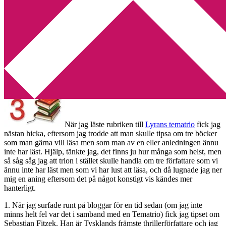
Min tv-blogg
You are here:
Home
/
Tematrio
/
Tematrio – Fortfarande oläst
Tematrio – Fortfarande oläst
2013-04-09
by
Annika
9 Comments
När jag läste rubriken till
Lyrans tematrio
fick jag
nästan hicka, eftersom jag trodde att man skulle tipsa om tre böcker
som man gärna vill läsa men som man av en eller anledningen ännu
inte har läst. Hjälp, tänkte jag, det finns ju hur många som helst, men
så såg såg jag att trion i stället skulle handla om tre författare som vi
ännu inte har läst men som vi har lust att läsa, och då lugnade jag ner
mig en aning eftersom det på något konstigt vis kändes mer
hanterligt.
1. När jag surfade runt på bloggar för en tid sedan (om jag inte
minns helt fel var det i samband med en Tematrio) fick jag tipset om
Sebastian Fitzek. Han är Tysklands främste thrillerförfattare och jag