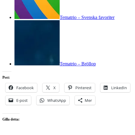
Tematrio – Svenska favoriter
Tematrio – Bröllop
Psst:
Facebook
X
Pinterest
LinkedIn
E-post
WhatsApp
Mer
Gilla detta: