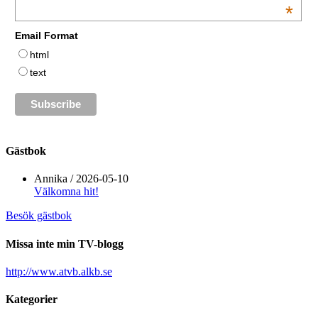
*
Email Format
html
text
Gästbok
Annika
/
2026-05-10
Välkomna hit!
Besök gästbok
Missa inte min TV-blogg
http://www.atvb.alkb.se
Kategorier