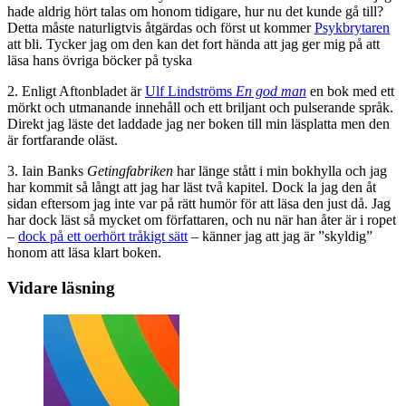
hade aldrig hört talas om honom tidigare, hur nu det kunde gå till?
Detta måste naturligtvis åtgärdas och först ut kommer
Psykbrytaren
att bli. Tycker jag om den kan det fort hända att jag ger mig på att
läsa hans övriga böcker på tyska
2. Enligt Aftonbladet är
Ulf Lindströms
En god man
en bok med ett
mörkt och utmanande innehåll och ett briljant och pulserande språk.
Direkt jag läste det laddade jag ner boken till min läsplatta men den
är fortfarande oläst.
3. Iain Banks
Getingfabriken
har länge stått i min bokhylla och jag
har kommit så långt att jag har läst två kapitel. Dock la jag den åt
sidan eftersom jag inte var på rätt humör för att läsa den just då. Jag
har dock läst så mycket om författaren, och nu när han åter är i ropet
–
dock på ett oerhört tråkigt sätt
– känner jag att jag är ”skyldig”
honom att läsa klart boken.
Vidare läsning