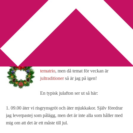
You are here:
Home
/
Tematrio
/
Tematrio – Julförberedelser
Tematrio – Julförberedelser
2012-12-17
by
Annika
7 Comments
Förra veckan tvingades jag ta paus i
Lyrans
tematrio
, men då temat för veckan är
jultraditioner
så är jag på igen!
En typisk julafton ser ut så här:
1. 09.00 äter vi risgrynsgröt och äter mjukkakor. Själv föredrar
jag leverpastej som pålägg, men det är inte alla som håller med
mig om att det är ett måste till jul.