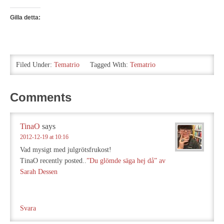
Gilla detta:
Filed Under:
Tematrio
Tagged With:
Tematrio
Comments
TinaO
says
2012-12-19 at 10:16
Vad mysigt med julgrötsfrukost!
TinaO recently posted..
”Du glömde säga hej då” av
Sarah Dessen
Svara