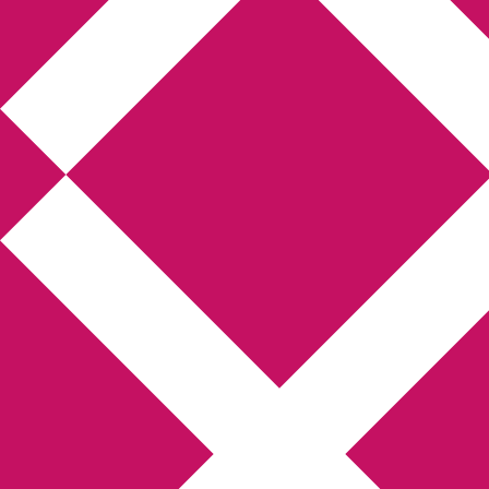
Annikas litteratur-
och kulturblogg
Deckare, kriminalromaner, thrillers
Hem
Boktolva
Författarfemman
Kontakt
Om
Webbshop Amazon
Gästinlägg
Bokbloggsjerka
Bloggmaraton
Deckare
Kriminalroman
Utskriftscentralen
Min tv-blogg