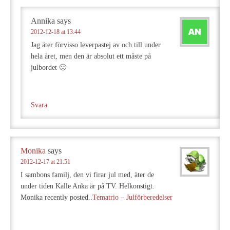
Annika
says
2012-12-18 at 13:44
Jag äter förvisso leverpastej av och till under
hela året, men den är absolut ett måste på
julbordet 🙂
Svara
Monika
says
2012-12-17 at 21:51
I sambons familj, den vi firar jul med, äter de
under tiden Kalle Anka är på TV. Helkonstigt.
Monika recently posted..
Tematrio – Julförberedelser