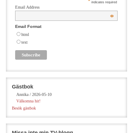
*
indicates required
Email Address
*
Email Format
html
text
Gästbok
Annika
/
2026-05-10
Välkomna hit!
Besök gästbok
Missa inte min TV-blogg