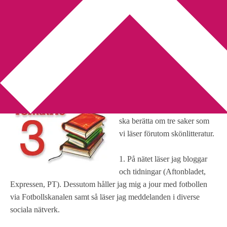
You are here:
Home
/
Tematrio
/
Tematrio – Läsning
Tematrio – Läsning
2010-10-27
by
Annika
Leave a Comment
Denna vecka vill
Lyran
att vi
ska berätta om tre saker som
vi läser förutom skönlitteratur.
1. På nätet läser jag bloggar
och tidningar (Aftonbladet,
Expressen, PT). Dessutom håller jag mig a jour med fotbollen
via Fotbollskanalen samt så läser jag meddelanden i diverse
sociala nätverk.