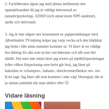
2. Facklitteratur ägnar jag med jämna mellanrum stor
uppmärksamhet då jag är väldigt intresserad av
(amatör)psykologi, ADHD (och annat inom NPF-spektrat),
språk och skrivande.
3. Jag är inte någon stor konsument av papperstidningar med
Aftonbladets TV-tidning
köper jag varje vecka och den bläddrar
jag friskt i tills nästa nummer kommer ut.
VI läser
är en väldigt
bra tidning för alla som tycker om litteratur och allt som hör
därtill. Sist men inte minst läser jag texten på mjölkförpackningar
(eller vilken förpackning som helst går bra), jag läser på
baksidan av schampoo-, balsam-, duschcremesflaskor osv. osv.
Kort sagt: Jag läser allt som kommer i min väg! Herregud, det är
ju nästan patetiskt när man tänker efter 🙂
Vidare läsning