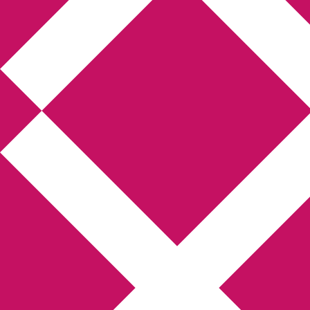
Annikas litteratur-
och kulturblogg
Deckare, kriminalromaner, thrillers
Hem
Boktolva
Författarfemman
Kontakt
Om
Webbshop Amazon
Gästinlägg
Bokbloggsjerka
Bloggmaraton
Deckare
Kriminalroman
Utskriftscentralen
Min tv-blogg