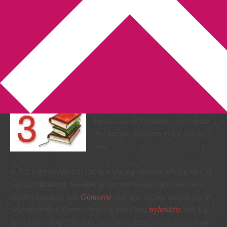
You are here:
Home
/
Tematrio
/
Tematrio – Olästa författare
Tematrio – Olästa författare
2012-01-30
by
Annika
2 Comments
Denna vecka vill
Lyran
att vi ska
berätta om tre författare som vi ännu
inte har läst men som vi har lust att
läsa.
1. När jag jobbade natt i helgen såg jag
Skavlan
och jag blev så
tagen av
Roberto Saviano
att jag omedelbart beställde hans
mycket omtalade bok
Gomorra
, och som sig bör satsade jag på
originalspråket. Därmed bröt jag mitt första
nyårslöfte
som jag
gav i årets första
Tematrio
, men det kommer väl knappast som