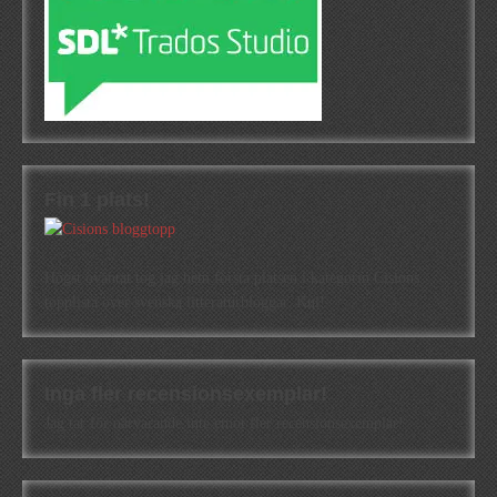
Fin 1 plats!
Högst oväntat tog jag hem första platsen i kategorin Cisions
topplista över svenska litteraturbloggar. Kul!
Inga fler recensionsexemplar!
Jag tar för närvarande inte emot fler recensionsexemplar!