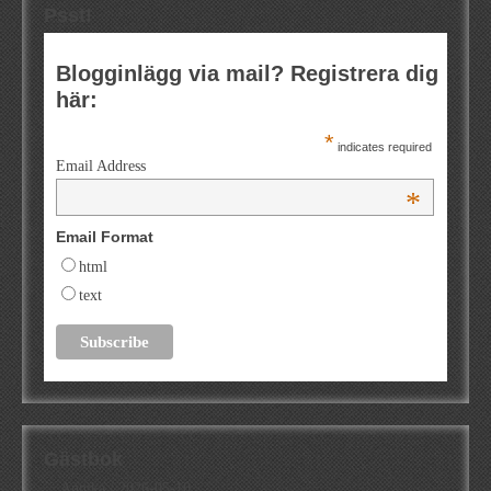
Psst!
Blogginlägg via mail? Registrera dig
här:
*
indicates required
Email Address
*
Email Format
html
text
Gästbok
Annika
/
2026-05-10