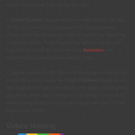
någon överraskning. I alla fall inte för mig!
2.
Muriel Barbary
bloggas det om mer eller mindre varje dag
och till slut var även jag tvungen att införskaffa
Igelkottens
elegans
fastän den absolut inte tillhör den genre som ligger mig
varmast om hjärtat. Än så länge har jag inte rört den men den
ligger väldigt bra till för att ta plats i mitt
läsmaraton
som
kommer att gå av stapeln andra veckan i mars.
3. Jag har oerhört svårt för Alexander Schulman och därmed har
det inte blivit av att jag har läst
Ninni Schulman
(fånigt jag vet!)
men manuset till
Pojken som slutade gråta
ligger i min bokhylla
och efter ha läst in mig en aning på såväl författare som bok så
känns det som att det är dags att göra mig av med mina ”fobier”
inom en snar framtid.
Vidare läsning