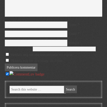
*
Name
*
Email
Website
twitter (@username)
Meddela mig om nya kommentarer via e-post.
Meddela mig om nya inlägg via e-post.