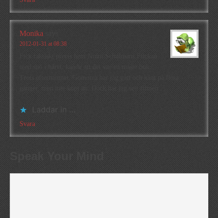
Monika
says
2012-01-31 at 08:38
Fick faktiskt precis hem Ninni Schulmans Flickan
med snö i håret. kände att det var en måste bok.
Trots efternamnet. Gomorra har jag gått och känt på flera
gånger, men inte köpt än. Dock har jag sett filmen.
Laddar in …
Svara
Speak Your Mind