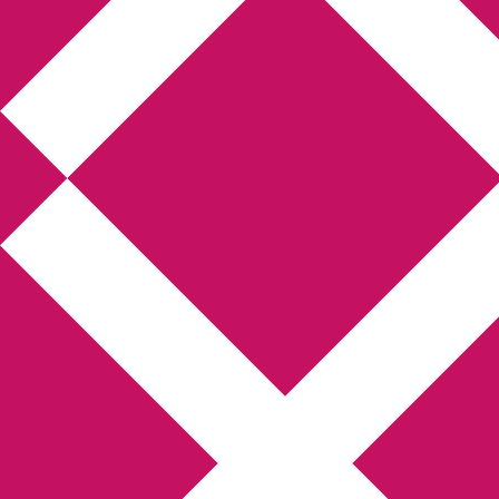
Annikas litteratur-
och kulturblogg
Deckare, kriminalromaner, thrillers
Hem
Boktolva
Författarfemman
Kontakt
Om
Webbshop Amazon
Gästinlägg
Bokbloggsjerka
Bloggmaraton
Deckare
Kriminalroman
Utskriftscentralen
Min tv-blogg