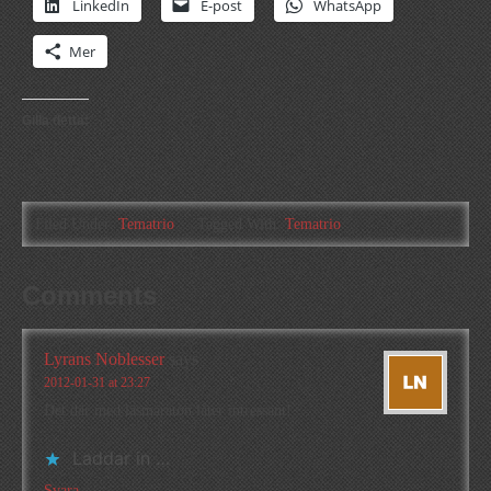
LinkedIn
E-post
WhatsApp
Mer
Gilla detta:
Filed Under:
Tematrio
Tagged With:
Tematrio
Comments
Lyrans Noblesser
says
2012-01-31 at 23:27
Det där med läsmaraton låter intressant!
Laddar in …
Svara