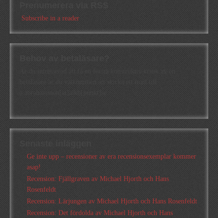
Prenumerera via RSS
Subscribe in a reader
Behov av betaläsare?
Är du intresserad att få en första konstruktiv kritik av en
betaläsare är du välkommen att skicka ett mail till
a.abrahamsson[at]alkb[punkt]se
Senaste inläggen
Ge inte upp – recensioner av era recensionsexemplar kommer
asap!
Recension: Fjällgraven av Michael Hjorth och Hans
Rosenfeldt
Recension: Lärjungen av Michael Hjorth och Hans Rosenfeldt
Recension: Det fördolda av Michael Hjorth och Hans