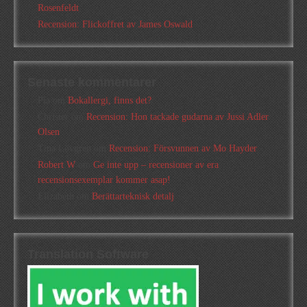
Rosenfeldt
Recension: Flickoffret av James Oswald
Senaste kommentarer
Pia
om
Bokallergi, finns det?
Christer
om
Recension: Hon tackade gudarna av Jussi Adler
Olsen
Tina Lövgren
om
Recension: Försvunnen av Mo Hayder
Robert W
om
Ge inte upp – recensioner av era
recensionsexemplar kommer asap!
Elizabeth
om
Berättarteknisk detalj
Translation Software