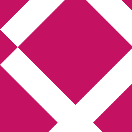
Annikas litteratur-
och kulturblogg
Deckare, kriminalromaner, thrillers
Hem
Boktolva
Författarfemman
Kontakt
Om
Webbshop Amazon
Gästinlägg
Bokbloggsjerka
Bloggmaraton
Deckare
Kriminalroman
Utskriftscentralen
Min tv-blogg