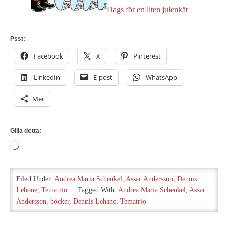
Dags för en liten julenkät
Psst:
Facebook
X
Pinterest
LinkedIn
E-post
WhatsApp
Mer
Gilla detta:
Laddar
in
…
Filed Under:
Andrea Maria Schenkel
,
Assar Andersson
,
Dennis
Lehane
,
Tematrio
Tagged With:
Andrea Maria Schenkel
,
Assar
Andersson
,
böcker
,
Dennis Lehane
,
Tematrio