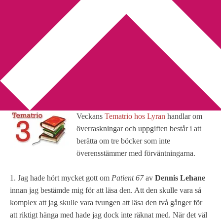
You are here:
Home
/
Andrea Maria Schenkel
/
Tematrio –
Överraskningar
Tematrio – Överraskningar
2013-02-12
by
Annika
10 Comments
Veckans
Tematrio hos Lyran
handlar om
överraskningar och uppgiften består i att
berätta om tre böcker som inte
överensstämmer med förväntningarna.
1. Jag hade hört mycket gott om
Patient 67
av
Dennis Lehane
innan jag bestämde mig för att läsa den. Att den skulle vara så
komplex att jag skulle vara tvungen att läsa den två gånger för
att riktigt hänga med hade jag dock inte räknat med. När det väl