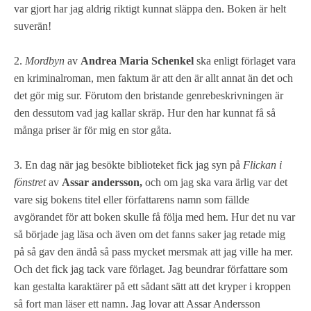
var gjort har jag aldrig riktigt kunnat släppa den. Boken är helt
suverän!
2.
Mordbyn
av
Andrea Maria Schenkel
ska enligt förlaget vara
en kriminalroman, men faktum är att den är allt annat än det och
det gör mig sur. Förutom den bristande genrebeskrivningen är
den dessutom vad jag kallar skräp. Hur den har kunnat få så
många priser är för mig en stor gåta.
3. En dag när jag besökte biblioteket fick jag syn på
Flickan i
fönstret
av
Assar andersson,
och om jag ska vara ärlig var det
vare sig bokens titel eller författarens namn som fällde
avgörandet för att boken skulle få följa med hem. Hur det nu var
så började jag läsa och även om det fanns saker jag retade mig
på så gav den ändå så pass mycket mersmak att jag ville ha mer.
Och det fick jag tack vare förlaget. Jag beundrar författare som
kan gestalta karaktärer på ett sådant sätt att det kryper i kroppen
så fort man läser ett namn. Jag lovar att Assar Andersson