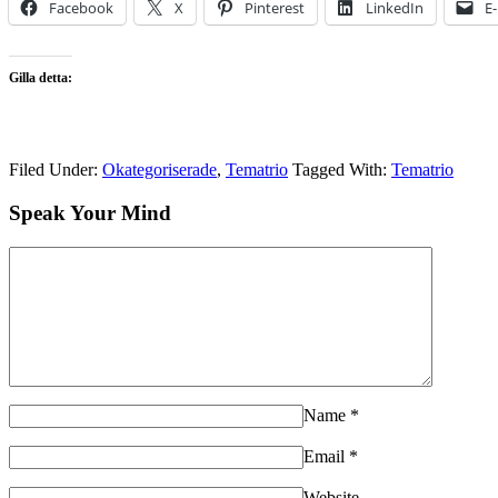
Facebook
X
Pinterest
LinkedIn
E
Gilla detta:
Filed Under:
Okategoriserade
,
Tematrio
Tagged With:
Tematrio
Speak Your Mind
Name
*
Email
*
Website