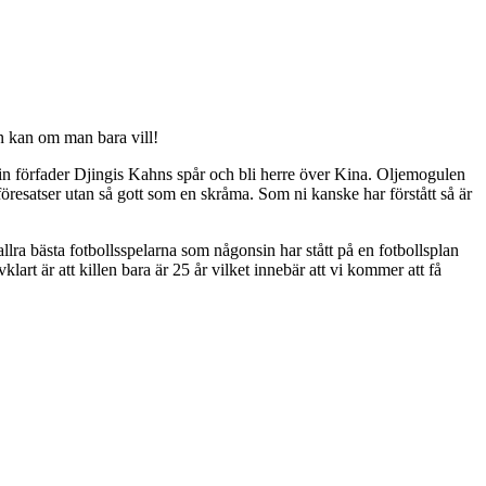
an kan om man bara vill!
 sin förfader Djingis Kahns spår och bli herre över Kina. Oljemogulen
öresatser utan så gott som en skråma. Som ni kanske har förstått så är
lra bästa fotbollsspelarna som någonsin har stått på en fotbollsplan
lart är att killen bara är 25 år vilket innebär att vi kommer att få