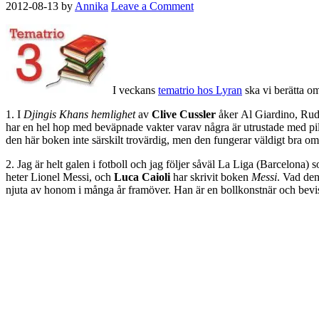
2012-08-13
by
Annika
Leave a Comment
I veckans
tematrio hos Lyran
ska vi berätta om
1. I
Djingis Khans hemlighet
av
Clive Cussler
åker Al Giardino, Rudi
har en hel hop med beväpnade vakter varav några är utrustade med pil 
den här boken inte särskilt trovärdig, men den fungerar väldigt bra om 
2. Jag är helt galen i fotboll och jag följer såväl La Liga (Barcelon
heter Lionel Messi, och
Luca Caioli
har skrivit boken
Messi
. Vad den
njuta av honom i många år framöver. Han är en bollkonstnär och bevis