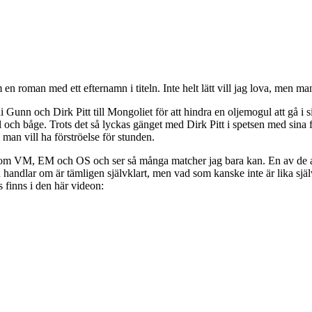
 en roman med ett efternamn i titeln. Inte helt lätt vill jag lova, men m
 Gunn och Dirk Pitt till Mongoliet för att hindra en oljemogul att gå i
och båge. Trots det så lyckas gänget med Dirk Pitt i spetsen med sina f
man vill ha förströelse för stunden.
a) som VM, EM och OS och ser så många matcher jag bara kan. En av de al
 handlar om är tämligen självklart, men vad som kanske inte är lika självk
 finns i den här videon: