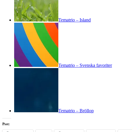
Tematrio – Island
Tematrio – Svenska favoriter
Tematrio – Bröllop
Psst: