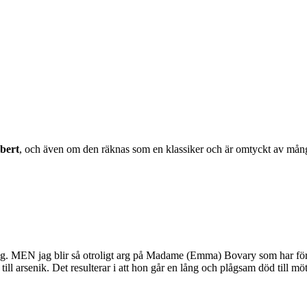
bert
, och även om den räknas som en klassiker och är omtyckt av många 
 MEN jag blir så otroligt arg på Madame (Emma) Bovary som har förläst 
ll arsenik. Det resulterar i att hon går en lång och plågsam död till m