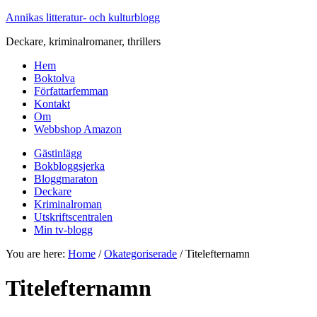
Annikas litteratur- och kulturblogg
Deckare, kriminalromaner, thrillers
Hem
Boktolva
Författarfemman
Kontakt
Om
Webbshop Amazon
Gästinlägg
Bokbloggsjerka
Bloggmaraton
Deckare
Kriminalroman
Utskriftscentralen
Min tv-blogg
You are here:
Home
/
Okategoriserade
/
Titelefternamn
Titelefternamn