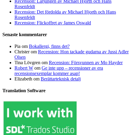
Recension: Lärjungen av Michael Hjorth och Hans
Rosenfeldt
Recension: Det fördolda av Michael Hjorth och Hans
Rosenfeldt
Recension: Flickoffret av James Oswald
Senaste kommentarer
Pia
om
Bokallergi, finns det?
Christer
om
Recension: Hon tackade gudarna av Jussi Adler
Olsen
Tina Lövgren
om
Recension: Försvunnen av Mo Hayder
Robert W
om
Ge inte upp – recensioner av era
recensionsexemplar kommer asap!
Elizabeth
om
Berättarteknisk detalj
Translation Software