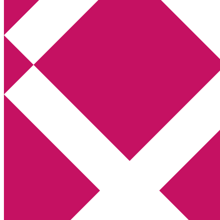
Annikas litteratur- och kulturblogg
Deckare, kriminalromaner, thrillers
Hem
Boktolva
Författarfemman
Kontakt
Om
Webbshop Amazon
Gästinlägg
Bokbloggsjerka
Bloggmaraton
Deckare
Kriminalroman
Utskriftscentralen