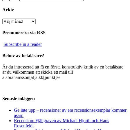
Arkiv
Arkiv
Prenumerera via RSS
Subscribe in a reader
Behov av betaläsare?
Är du intresserad att få en första konstruktiv kritik av en betaläsare
är du välkommen att skicka ett mail till
a.abrahamsson[at]alkb[punkt]se
Senaste inläggen
Ge inte upp – recensioner av era recensionsexemplar kommer
asap!
Recension: Fjällgraven av Michael Hjorth och Hans
Rosenfeldt