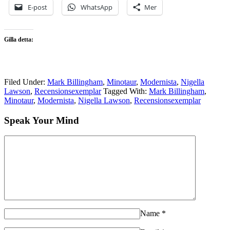
E-post
WhatsApp
Mer
Gilla detta:
Filed Under:
Mark Billingham
,
Minotaur
,
Modernista
,
Nigella
Lawson
,
Recensionsexemplar
Tagged With:
Mark Billingham
,
Minotaur
,
Modernista
,
Nigella Lawson
,
Recensionsexemplar
Speak Your Mind
Name
*