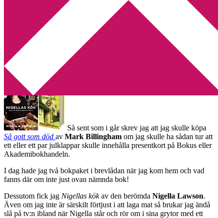
Min tv-blogg
You are here:
Home
/
Mark Billingham
/
Tomten kom tidigt i år!
Tomten kom tidigt i år!
2011-12-06
by
Annika
Leave a Comment
Så sent som i går skrev jag att jag skulle köpa
Så gott som död
av
Mark Billingham
om jag skulle ha sådan tur att
ett eller ett par julklappar skulle innehålla presentkort på Bokus eller
Akademibokhandeln.
I dag hade jag två bokpaket i brevlådan när jag kom hem och vad
fanns där om inte just ovan nämnda bok!
Dessutom fick jag
Nigellas kök
av den berömda
Nigella Lawson
.
Även om jag inte är särskilt förtjust i att laga mat så brukar jag ändå
slå på tv:n ibland när Nigella står och rör om i sina grytor med ett