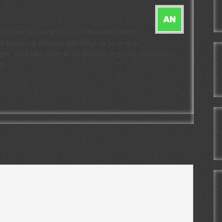
n kommer jag en vacker dag att besöka Auschwitz.
å känner jag ett nästan sjukt behov av att se ett av
 ögon. Jag känner redan att det kommer att ge mig mardrömmar
t..