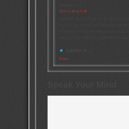
Annika
says
2010-11-09 at 22:40
Jag håller med och just av den anledninge
Trots att jag avskyr vad Nazisterna gjorde s
de största koncentrationslägren med egna
men det som måste ses, måste ses helt enkel
Laddar in …
Svara
Speak Your Mind