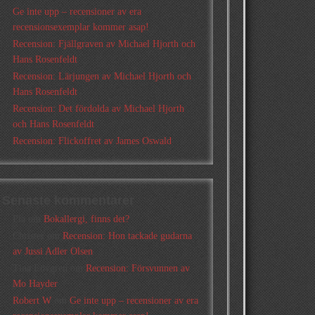
Ge inte upp – recensioner av era
recensionsexemplar kommer asap!
Recension: Fjällgraven av Michael Hjorth och
Hans Rosenfeldt
Recension: Lärjungen av Michael Hjorth och
Hans Rosenfeldt
Recension: Det fördolda av Michael Hjorth
och Hans Rosenfeldt
Recension: Flickoffret av James Oswald
Senaste kommentarer
Pia
om
Bokallergi, finns det?
Christer
om
Recension: Hon tackade gudarna
av Jussi Adler Olsen
Tina Lövgren
om
Recension: Försvunnen av
Mo Hayder
Robert W
om
Ge inte upp – recensioner av era