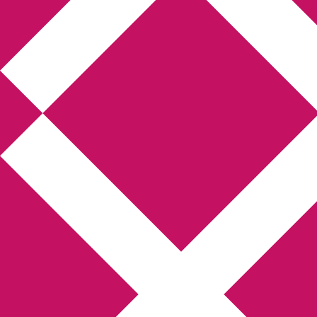
Annikas l
Hem
Boktolva
Författarfemman
Kon
Gästinlägg
Bokbloggsjerka
Bloggmarato