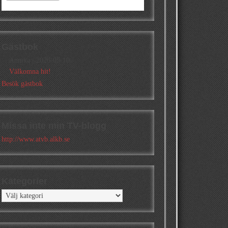
Gästbok
Annika
/
2026-05-10
Välkomna hit!
Besök gästbok
Missa inte min TV-blogg
http://www.atvb.alkb.se
Kategorier
Kategorier