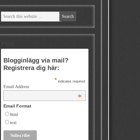
Psst!
Blogginlägg via mail?
Registrera dig här:
*
indicates required
Email Address
*
Email Format
html
text