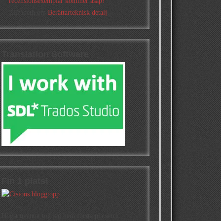
recensionsexemplar kommer asap!
Elizabeth
om
Berättarteknisk detalj
Translation Software
Fin 1 plats!
Högst oväntat tog jag hem första platsen i