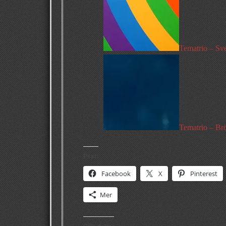
Tematrio – Sve
Tematrio – Br
Psst:
Facebook
X
Pinterest
Mer