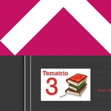
You are here:
Home
/
Tematrio
/
Tysk tematrio
Tysk tematrio
2010-11-09
by
Annika
2 Comments
Det har varit en oerhörd fokusering på tysk 
Anledningen är naturligtvis att temat för
Bok
står i fokus: Tyskland, Österrike och Schwei
Således b
läst eller s
1.
Petra 
författare
Sünderin
(
Bender som står anklagad för att ha dödat e