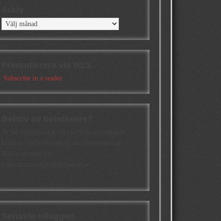
Arkiv
Arkiv
Prenumerera via RSS
Subscribe in a reader
Behov av betaläsare?
Är du intresserad att få en första konstruktiv
kritik av en betaläsare är du välkommen att
skicka ett mail till
a.abrahamsson[at]alkb[punkt]se
Senaste inläggen