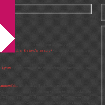
litteratur bland bloggarna under den gångna veckan.
mässan 2011 är
Tre länder ett språk
där tre tysktalande länder
z.
er
Lyran
oss att berätta om tre tyskspråkiga romaner som vi har
om vi har lust att läsa.
Hammesfahr
hör till en av Tysklands mest produktiva
 och det är nog därför som kvalitén varierar oerhört mycket.
Die
Synderskan
) är dock helt klart läsvärd. Den handlar om Cora
n man. Hon vägrar konsekvent att besvara polisens frågor men