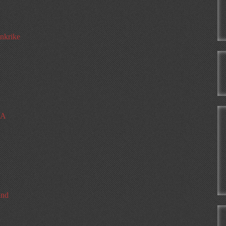
ankrike
SA
and