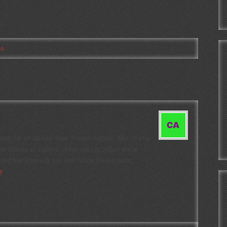
io
 man får av att läsa Anne Franks dagbok. Min morfar
sökt många av lägrene. Även om jag tycker det är
d med historien och vad som hände på den tiden.
y