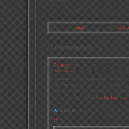
Gilla detta:
Filed Under:
Tematrio
Tagged With:
Tematr
Comments
Cathrine
says
2010-11-09 at 21:05
Jag förstår absolut vad du menar med känslan
var i konsentrationsläger och jag har själv be
hemskt så tycker jag det är viktig att bli kän
Cathrine recently posted..
The Big Bang Theor
Laddar in …
Svara