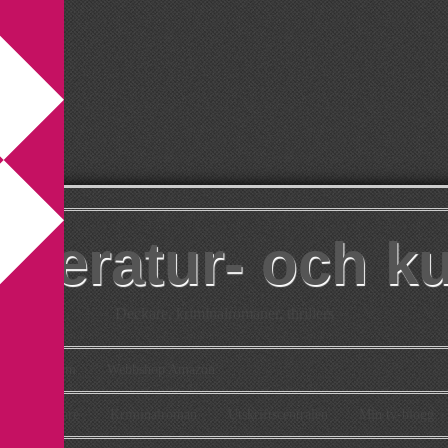
itteratur- och k
Deckare, kriminalromaner, thrillers
takt
Om
Webbshop Amazon
n
Deckare
Kriminalroman
Utskriftscentralen
Min tv-blogg