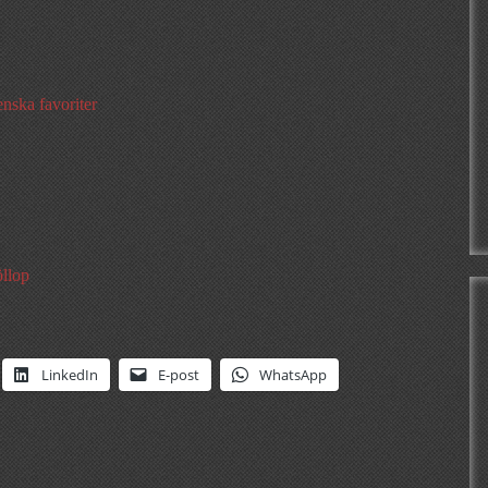
nska favoriter
öllop
LinkedIn
E-post
WhatsApp