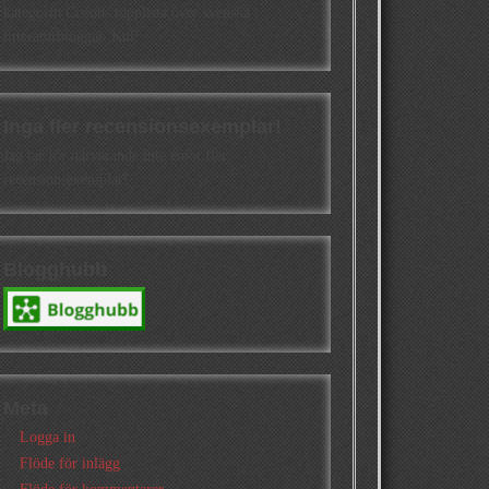
kategorin Cisions topplista över svenska
litteraturbloggar. Kul!
Inga fler recensionsexemplar!
Jag tar för närvarande inte emot fler
recensionsexemplar!
Blogghubb
Meta
Logga in
Flöde för inlägg