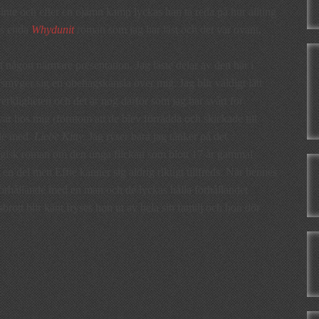
nte och efter en ojämn kamp lyckas han ta reda på hur allting
lls enda
Whydunit
roman som jag har läst och det var ovant,
någon närmare presentation. Jag läste delar av den här i
 smyger sig en obehagskänsla över mig. Jag blir väldigt lätt
erkligheten och det är nog därför som jag har svårt för
var hos mig (förutom att de blev förrådda och skickade till
jade med
Liebe Kitty.
Jag ryser bara jag tänker på det.
agisk roman om den unga flickan som blott 17 år gammal
 en del men Effie känner sig aldrig riktigt tillfreds. När hennes
 förhållande med en man och de lyckas hålla förhållandet
brott blir känt fryses hon ut av hela sin familj och hon dör