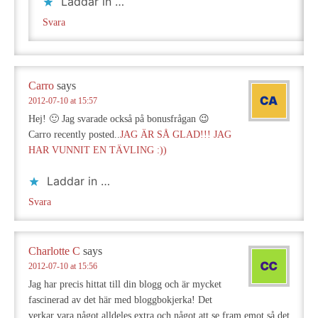
Laddar in …
Svara
Carro
says
2012-07-10 at 15:57
Hej! 🙂 Jag svarade också på bonusfrågan 😉
Carro recently posted..
JAG ÄR SÅ GLAD!!! JAG
HAR VUNNIT EN TÄVLING :))
Laddar in …
Svara
Charlotte C
says
2012-07-10 at 15:56
Jag har precis hittat till din blogg och är mycket
fascinerad av det här med bloggbokjerka! Det
verkar vara något alldeles extra och något att se fram emot så det