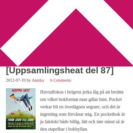
You are here:
Home
/
Bokbloggsjerka
/
Vad betyder ordet jerka
egentligen? [Uppsamlingsheat del 87]
Vad betyder ordet jerka
egentligen?
[Uppsamlingsheat del 87]
2012-07-10
by
Annika
6 Comments
Huvudfokus i helgens jerka låg på att berätta
om vilket bokformat man gillar bäst. Pocket
verkar bli en överlägsen segrare, och det är
ingenting som förvånar mig. En pocketbok är
ju faktiskt både billig, lätt och inte minst så är
den stapelbar i bokhyllan.