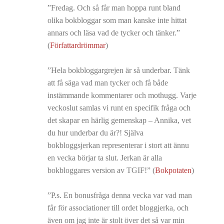
”Fredag. Och så får man hoppa runt bland
olika bokbloggar som man kanske inte hittat
annars och läsa vad de tycker och tänker.”
(
Författardrömmar
)
”Hela bokbloggargrejen är så underbar. Tänk
att få säga vad man tycker och få både
instämmande kommentarer och mothugg. Varje
veckoslut samlas vi runt en specifik fråga och
det skapar en härlig gemenskap – Annika, vet
du hur underbar du är?! Själva
bokbloggsjerkan representerar i stort att ännu
en vecka börjar ta slut. Jerkan är alla
bokbloggares version av TGIF!” (
Bokpotaten
)
”P.s. En bonusfråga denna vecka var vad man
får för associationer till ordet bloggjerka, och
även om jag inte är stolt över det så var min