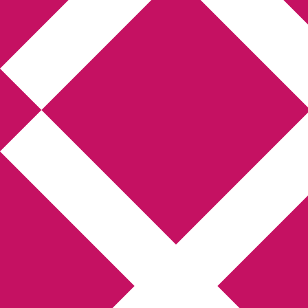
Annikas litteratur-
och kulturblogg
Deckare, kriminalromaner, thrillers
Hem
Boktolva
Författarfemman
Kontakt
Om
Webbshop Amazon
Gästinlägg
Bokbloggsjerka
Bloggmaraton
Deckare
Kriminalroman
Utskriftscentralen
Min tv-blogg