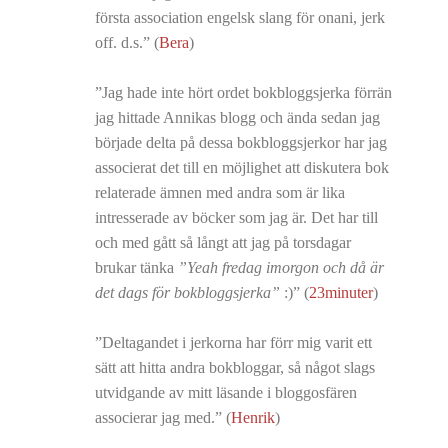
första association engelsk slang för onani, jerk
off. d.s.” (
Bera
)
”Jag hade inte hört ordet bokbloggsjerka förrän
jag hittade Annikas blogg och ända sedan jag
började delta på dessa bokbloggsjerkor har jag
associerat det till en möjlighet att diskutera bok
relaterade ämnen med andra som är lika
intresserade av böcker som jag är. Det har till
och med gått så långt att jag på torsdagar
brukar tänka
”Yeah fredag imorgon och då är
det dags för bokbloggsjerka”
:)” (
23minuter
)
”Deltagandet i jerkorna har förr mig varit ett
sätt att hitta andra bokbloggar, så något slags
utvidgande av mitt läsande i bloggosfären
associerar jag med.” (
Henrik
)