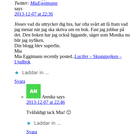
Twitter:
MiaEggimann
says
2013-12-07 at 22:36
Jösses vad du uttrycker dig bra, har ofta svårt att få fram vad
jag menar när jag ska skriva om en bok. Fast jag jobbar på
det. Den boken har jag också liggande, säger som Monika nu
blir jag nyfiken.
Din blogg blev superfin.
Mia
Mia Eggimann recently posted..
Lucifer – Skuggpojken –
Ljudbok
Laddar in …
Svara
Annika
says
2013-12-07 at 22:46
Tvåfaldigt tack Mia! 🙂
Laddar in …
Svara