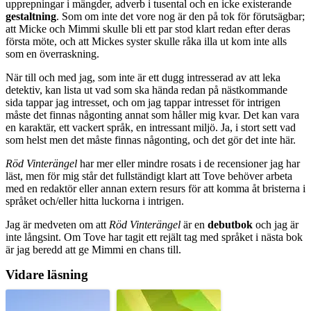
upprepningar i mängder, adverb i tusental och en icke existerande
gestaltning
. Som om inte det vore nog är den på tok för förutsägbar;
att Micke och Mimmi skulle bli ett par stod klart redan efter deras
första möte, och att Mickes syster skulle råka illa ut kom inte alls
som en överraskning.
När till och med jag, som inte är ett dugg intresserad av att leka
detektiv, kan lista ut vad som ska hända redan på nästkommande
sida tappar jag intresset, och om jag tappar intresset för intrigen
måste det finnas någonting annat som håller mig kvar. Det kan vara
en karaktär, ett vackert språk, en intressant miljö. Ja, i stort sett vad
som helst men det måste finnas någonting, och det gör det inte här.
Röd Vinterängel
har mer eller mindre rosats i de recensioner jag har
läst, men för mig står det fullständigt klart att Tove behöver arbeta
med en redaktör eller annan extern resurs för att komma åt bristerna i
språket och/eller hitta luckorna i intrigen.
Jag är medveten om att
Röd Vinterängel
är en
debutbok
och jag är
inte långsint. Om Tove har tagit ett rejält tag med språket i nästa bok
är jag beredd att ge Mimmi en chans till.
Vidare läsning