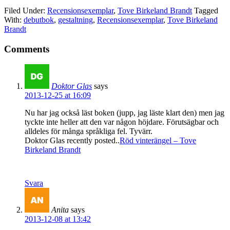
Filed Under:
Recensionsexemplar
,
Tove Birkeland Brandt
Tagged
With:
debutbok
,
gestaltning
,
Recensionsexemplar
,
Tove Birkeland
Brandt
Comments
Doktor Glas
says
2013-12-25 at 16:09
Nu har jag också läst boken (jupp, jag läste klart den) men jag
tyckte inte heller att den var någon höjdare. Förutsägbar och
alldeles för många språkliga fel. Tyvärr.
Doktor Glas recently posted..
Röd vinterängel – Tove
Birkeland Brandt
Svara
Anita
says
2013-12-08 at 13:42