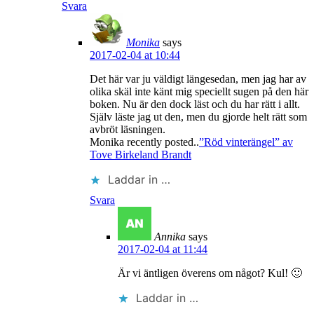
Svara
Monika
says
2017-02-04 at 10:44
Det här var ju väldigt längesedan, men jag har av
olika skäl inte känt mig speciellt sugen på den här
boken. Nu är den dock läst och du har rätt i allt.
Själv läste jag ut den, men du gjorde helt rätt som
avbröt läsningen.
Monika recently posted..
”Röd vinterängel” av
Tove Birkeland Brandt
Laddar in …
Svara
Annika
says
2017-02-04 at 11:44
Är vi äntligen överens om något? Kul! 🙂
Laddar in …