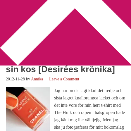
You are here:
Home
/
Desirée Abrahamsson
/
Vi kanske ses åter i
helvetet när höftkulan hans har rullat sin kos [Desirées krönika]
Vi kanske ses åter i helvetet
när höftkulan hans har rullat
sin kos [Desirées krönika]
2012-11-28
by
Annika
Leave a Comment
Jag har precis lagt klart det tredje och
sista lagret knallorangea lacket och om
det inte vore för min herr t-shirt med
The Hulk och rapen i halsgropen hade
jag känt mig lite väl tjejig. Men jag
ska ju fotograferas för mitt bokomslag