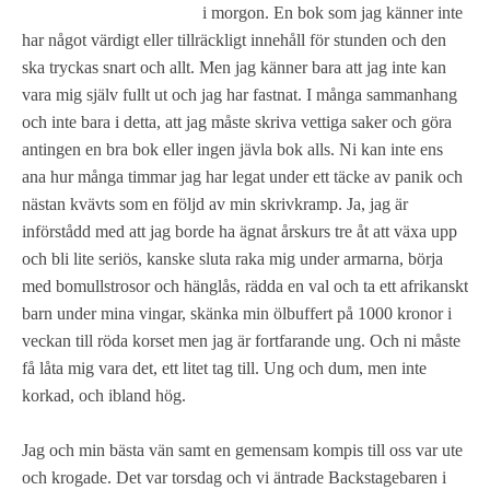
i morgon. En bok som jag känner inte
har något värdigt eller tillräckligt innehåll för stunden och den
ska tryckas snart och allt. Men jag känner bara att jag inte kan
vara mig själv fullt ut och jag har fastnat. I många sammanhang
och inte bara i detta, att jag måste skriva vettiga saker och göra
antingen en bra bok eller ingen jävla bok alls. Ni kan inte ens
ana hur många timmar jag har legat under ett täcke av panik och
nästan kvävts som en följd av min skrivkramp. Ja, jag är
införstådd med att jag borde ha ägnat årskurs tre åt att växa upp
och bli lite seriös, kanske sluta raka mig under armarna, börja
med bomullstrosor och hänglås, rädda en val och ta ett afrikanskt
barn under mina vingar, skänka min ölbuffert på 1000 kronor i
veckan till röda korset men jag är fortfarande ung. Och ni måste
få låta mig vara det, ett litet tag till. Ung och dum, men inte
korkad, och ibland hög.
Jag och min bästa vän samt en gemensam kompis till oss var ute
och krogade. Det var torsdag och vi äntrade Backstagebaren i