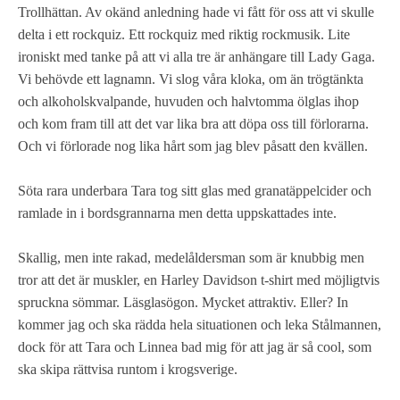
Trollhättan. Av okänd anledning hade vi fått för oss att vi skulle
delta i ett rockquiz. Ett rockquiz med riktig rockmusik. Lite
ironiskt med tanke på att vi alla tre är anhängare till Lady Gaga.
Vi behövde ett lagnamn. Vi slog våra kloka, om än trögtänkta
och alkoholskvalpande, huvuden och halvtomma ölglas ihop
och kom fram till att det var lika bra att döpa oss till förlorarna.
Och vi förlorade nog lika hårt som jag blev påsatt den kvällen.
Söta rara underbara Tara tog sitt glas med granatäppelcider och
ramlade in i bordsgrannarna men detta uppskattades inte.
Skallig, men inte rakad, medelåldersman som är knubbig men
tror att det är muskler, en Harley Davidson t-shirt med möjligtvis
spruckna sömmar. Läsglasögon. Mycket attraktiv. Eller? In
kommer jag och ska rädda hela situationen och leka Stålmannen,
dock för att Tara och Linnea bad mig för att jag är så cool, som
ska skipa rättvisa runtom i krogsverige.