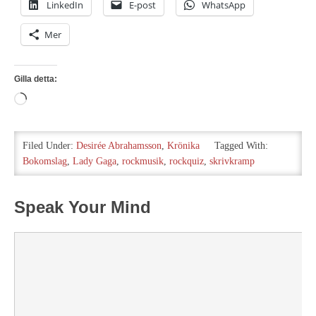
LinkedIn
E-post
WhatsApp
Mer
Gilla detta:
Laddar
in
…
Filed Under:
Desirée Abrahamsson
,
Krönika
Tagged With:
Bokomslag
,
Lady Gaga
,
rockmusik
,
rockquiz
,
skrivkramp
Speak Your Mind