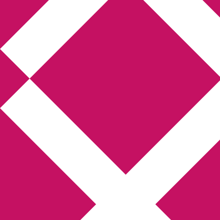
Annikas litteratur-
och kulturblogg
Deckare, kriminalromaner, thrillers
Hem
Boktolva
Författarfemman
Kontakt
Om
Webbshop Amazon
Gästinlägg
Bokbloggsjerka
Bloggmaraton
Deckare
Kriminalroman
Utskriftscentralen
Min tv-blogg