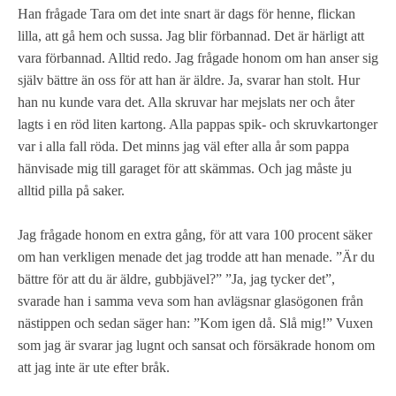
Han frågade Tara om det inte snart är dags för henne, flickan
lilla, att gå hem och sussa. Jag blir förbannad. Det är härligt att
vara förbannad. Alltid redo. Jag frågade honom om han anser sig
själv bättre än oss för att han är äldre. Ja, svarar han stolt. Hur
han nu kunde vara det. Alla skruvar har mejslats ner och åter
lagts i en röd liten kartong. Alla pappas spik- och skruvkartonger
var i alla fall röda. Det minns jag väl efter alla år som pappa
hänvisade mig till garaget för att skämmas. Och jag måste ju
alltid pilla på saker.
Jag frågade honom en extra gång, för att vara 100 procent säker
om han verkligen menade det jag trodde att han menade. ”Är du
bättre för att du är äldre, gubbjävel?” ”Ja, jag tycker det”,
svarade han i samma veva som han avlägsnar glasögonen från
nästippen och sedan säger han: ”Kom igen då. Slå mig!” Vuxen
som jag är svarar jag lugnt och sansat och försäkrade honom om
att jag inte är ute efter bråk.