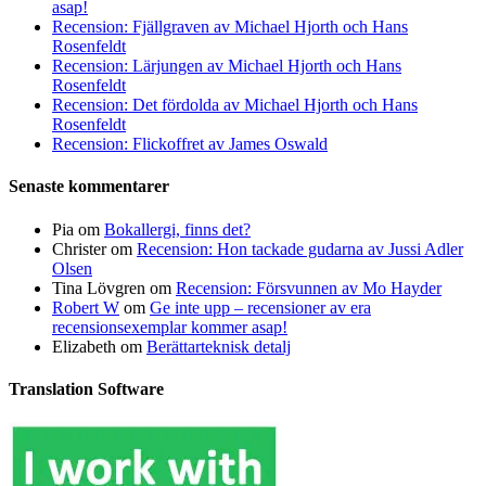
asap!
Recension: Fjällgraven av Michael Hjorth och Hans
Rosenfeldt
Recension: Lärjungen av Michael Hjorth och Hans
Rosenfeldt
Recension: Det fördolda av Michael Hjorth och Hans
Rosenfeldt
Recension: Flickoffret av James Oswald
Senaste kommentarer
Pia
om
Bokallergi, finns det?
Christer
om
Recension: Hon tackade gudarna av Jussi Adler
Olsen
Tina Lövgren
om
Recension: Försvunnen av Mo Hayder
Robert W
om
Ge inte upp – recensioner av era
recensionsexemplar kommer asap!
Elizabeth
om
Berättarteknisk detalj
Translation Software