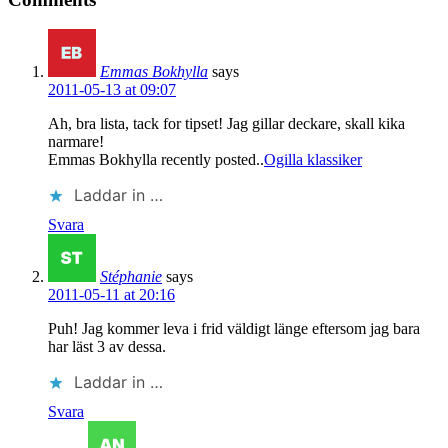
Emmas Bokhylla
says
2011-05-13 at 09:07
Ah, bra lista, tack for tipset! Jag gillar deckare, skall kika
narmare!
Emmas Bokhylla recently posted..
Ogilla klassiker
Laddar in …
Svara
Stéphanie
says
2011-05-11 at 20:16
Puh! Jag kommer leva i frid väldigt länge eftersom jag bara
har läst 3 av dessa.
Laddar in …
Svara