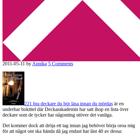
Min tv-blogg
You are here:
Home
/
BTJ Förlag
/
Än finns det ingen anledning till
oro
Än finns det ingen anledning
till oro
2011-05-11
by
Annika
5 Comments
221 bra deckare du bör läsa innan du mördas
är en
underbar boktitel där Deckarakademin har satt ihop en lista över
deckare som de tycker har någonting utöver det vanliga.
Det kommer dock att dröja ett tag innan jag behöver börja oroa mig
för att något ont ska hända då jag endast har läst 40 av dessa: