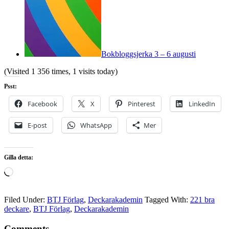
Bokbloggsjerka 3 – 6 augusti
(Visited 1 356 times, 1 visits today)
Psst:
Facebook
X
Pinterest
LinkedIn
E-post
WhatsApp
Mer
Gilla detta:
Laddar
in
…
Filed Under:
BTJ Förlag
,
Deckarakademin
Tagged With:
221 bra
deckare
,
BTJ Förlag
,
Deckarakademin
Comments