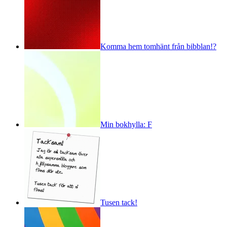
Komma hem tomhänt från bibblan!?
Min bokhylla: F
Tusen tack!