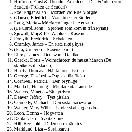
Hoffman, Ernst & Theodor, Amadeus – Das Fräulein von
Scuderi (Fröken de Scuderi)
Poe, Edgar Allan – Morden vid Rue Morgue
Glauser, Friedrich – Wachtmeister Studer
Lang, Maria – Mördaren ljuger inte ensam
(Le Carré, John – Spionen som kom in från kylan)
Sjöwall, Maj & Per Wahlöö – Roseanna
Forsyth, Frederick – Schakalen
Crumley, James – En sista riktig kyss
(Eco, Umberto – Rosens namn)
Ellroy, James – Den svarta Dahlian
Gercke, Doris – Weinschröter, du musst hängen (Du
skrattade, du ska dö)
Harris, Thomas – När lammen tystnar
George, Elisabeth – Pappas lilla flicka
Cornwell, Patricia – Den osynlige
Mankell, Henning – Mördare utan ansikte
Walters, Minette – Skulptrisen
Deaver, Jeffery – Tyst gisslan
Connelly, Michael – Den sista prärievargen
Walker, Mary Willis – Under skalbaggens bo
Leon, Donna – Högvatten
Rankin, Ian – Svarta sinnen
Hill, Reginald – Dalen som dränktes
Marklund, Liza – Sprängaren