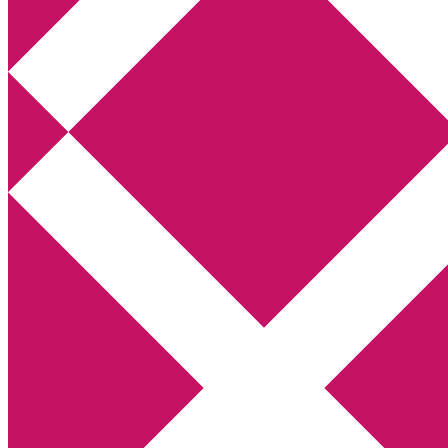
Annikas litteratur- och kulturblogg
Deckare, kriminalromaner, thrillers
Hem
Boktolva
Författarfemman
Kontakt
Om
Webbshop Amazon
Gästinlägg
Bokbloggsjerka
Bloggmaraton
Deckare
Kriminalroman
Utskriftscentralen