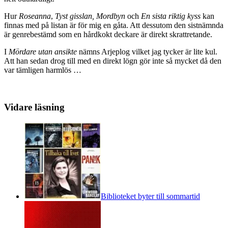
Hur
Roseanna
,
Tyst gisslan, Mordbyn
och
En sista riktig kyss
kan
finnas med på listan är för mig en gåta. Att dessutom den sistnämnda
är genrebestämd som en hårdkokt deckare är direkt skrattretande.
I
Mördare utan ansikte
nämns Arjeplog vilket jag tycker är lite kul.
Att han sedan drog till med en direkt lögn gör inte så mycket då den
var tämligen harmlös …
Vidare läsning
Biblioteket byter till sommartid