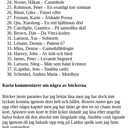
Nesser, Håkan – Carambole
Robinson, Peter – En ovanligt torr sommar
Blunt, Giles – Fruset offer
Fossum, Karin – Älskade Poona
Qiu, Xiaolong – En röd hjältinnas död
Carofiglio, Gianrico – På sannolika skäl
Brown, Dan – Da Vinci-koden
Larsson, Åsa – Solstorm
Lehane, Dennis – Patient 67
Mina, Denise – Garnethilltrilogin
Harvey, John – Av kött och blod
James, Peter – Levande begravd
Larsson, Stieg – Män som hatar kvinnor
(Lapidus, Jens – Snabba cash)
Schenkel, Andrea Maria – Mordbyn
Korta kommentarer om några av böckerna
Böcker inom parantes har jag börjat läsa men jag har dock inte
lyckats komma igenom dem helt och hållet.
Rosens namn
gav jag
upp efter några kapitel men jag har tänkt ge den en ny chans inom
kort.
Spionen som kom in från kylan
slutade jag läsa efter ungefär
halva boken då den absolut inte fängslade mig.
Snabba cash
ögnade
jag igenom då jag hakade upp mig på Laidus språk som jag fann
helt outhärdligt.