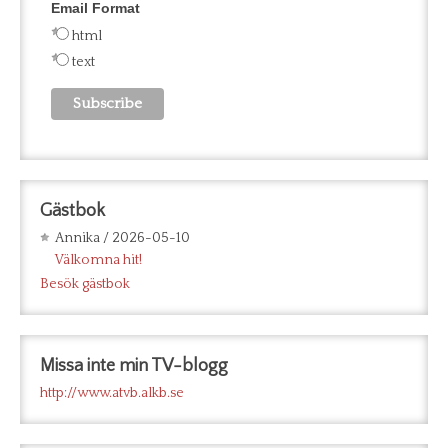
Email Format
html
text
Gästbok
Annika
/
2026-05-10
Välkomna hit!
Besök gästbok
Missa inte min TV-blogg
http://www.atvb.alkb.se