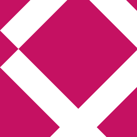
Annikas litteratur- och
kulturblogg
Deckare, kriminalromaner, thrillers
Hem
Boktolva
Författarfemman
Kontakt
Om
Webbshop Amazon
Gästinlägg
Bokbloggsjerka
Bloggmaraton
Deckare
Kriminalroman
Utskriftscentralen
Min tv-blogg