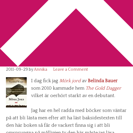
You are here:
Home
/
Belinda Bauer
/
Ännu ett
recensionsexemplar från Modernista förlag
Ännu ett recensionsexemplar
från Modernista förlag
2011-09-29
by
Annika
Leave a Comment
I dag fick jag
Mörk jord
av
Belinda Bauer
som 2010 kammade hem
The Gold Dagger
vilket är oerhört starkt av en debutant.
Jag har en hel radda med böcker som väntar
på att bli lästa men efter att ha läst baksidestexten till
den här boken så får de vackert finna sig i att bli
omsprungna på mållinjen ty den här måste jag läsa