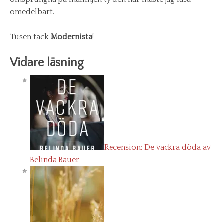
omedelbart.
Tusen tack
Modernista
!
Vidare läsning
Recension: De vackra döda av
Belinda Bauer