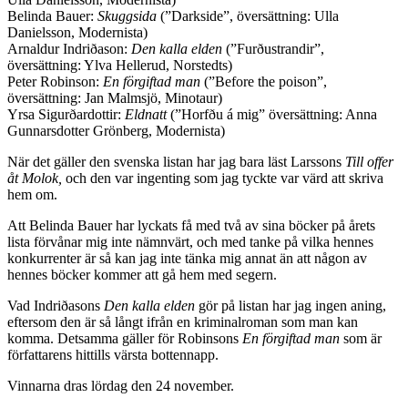
Belinda Bauer:
Skuggsida
(”Darkside”, översättning: Ulla
Danielsson, Modernista)
Arnaldur Indriðason:
Den kalla elden
(”Furðustrandir”,
översättning: Ylva Hellerud, Norstedts)
Peter Robinson:
En förgiftad man
(”Before the poison”,
översättning: Jan Malmsjö, Minotaur)
Yrsa Sigurðardottir:
Eldnatt
(”Horfðu á mig” översättning: Anna
Gunnarsdotter Grönberg, Modernista)
När det gäller den svenska listan har jag bara läst Larssons
Till offer
åt Molok,
och den var ingenting som jag tyckte var värd att skriva
hem om.
Att Belinda Bauer har lyckats få med två av sina böcker på årets
lista förvånar mig inte nämnvärt, och med tanke på vilka hennes
konkurrenter är så kan jag inte tänka mig annat än att någon av
hennes böcker kommer att gå hem med segern.
Vad Indriðasons
Den kalla elden
gör på listan har jag ingen aning,
eftersom den är så långt ifrån en kriminalroman som man kan
komma. Detsamma gäller för Robinsons
En förgiftad man
som är
författarens hittills värsta bottennapp.
Vinnarna dras lördag den 24 november.