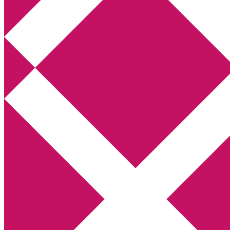
Annikas litteratur- och kulturblogg
Deckare, kriminalromaner, thrillers
Hem
Boktolva
Författarfemman
Kontakt
Om
Webbshop Amazon
Gästinlägg
Bokbloggsjerka
Bloggmaraton
Deckare
Kriminalroman
Utskriftscentralen