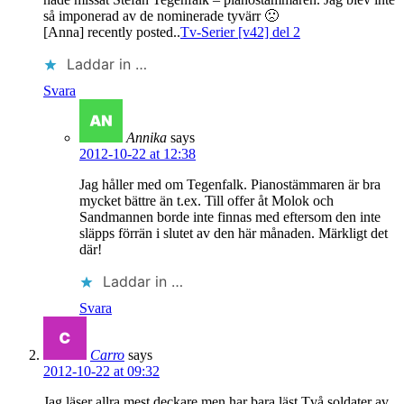
så imponerad av de nominerade tyvärr 🙁
[Anna] recently posted..
Tv-Serier [v42] del 2
Laddar in …
Svara
Annika
says
2012-10-22 at 12:38
Jag håller med om Tegenfalk. Pianostämmaren är bra
mycket bättre än t.ex. Till offer åt Molok och
Sandmannen borde inte finnas med eftersom den inte
släpps förrän i slutet av den här månaden. Märkligt det
där!
Laddar in …
Svara
Carro
says
2012-10-22 at 09:32
Jag läser allra mest deckare men har bara läst Två soldater av