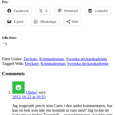
Psst:
Facebook
X
Pinterest
LinkedIn
E-post
WhatsApp
Mer
Gilla detta:
Laddar
in
…
Filed Under:
Deckare
,
Kriminalroman
,
Svenska deckarakademin
Tagged With:
Deckare
,
Kriminalroman
,
Svenska deckarakademin
Comments
[Anna]
says
2012-10-22 at 10:35
Jag reagerade precis som Carro i den andra kommentaren, hur
kan en bok som inte ens kommit ut vara med?`Jag tyckte de
hade missat Stefan Tegenfalk – pianostämmaren. Jag blev inte