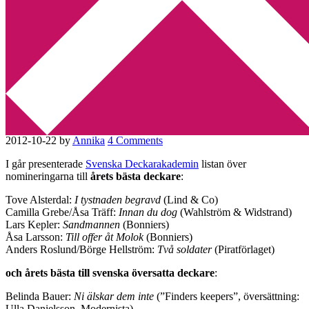
Min tv-blogg
You are here:
Home
/
Deckare
/
Årets bästa kriminalromaner är
nominerade
Årets bästa kriminalromaner
är nominerade
2012-10-22
by
Annika
4 Comments
I går presenterade
Svenska Deckarakademin
listan över
nomineringarna till
årets bästa deckare
:
Tove Alsterdal:
I tystnaden begravd
(Lind & Co)
Camilla Grebe/Åsa Träff:
Innan du dog
(Wahlström & Widstrand)
Lars Kepler:
Sandmannen
(Bonniers)
Åsa Larsson:
Till offer åt Molok
(Bonniers)
Anders Roslund/Börge Hellström:
Två soldater
(Piratförlaget)
och årets bästa till svenska översatta deckare
:
Belinda Bauer:
Ni älskar dem inte
(”Finders keepers”, översättning:
Ulla Danielsson, Modernista)