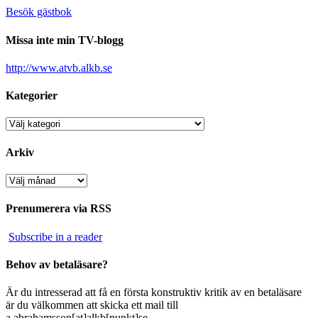
Besök gästbok
Missa inte min TV-blogg
http://www.atvb.alkb.se
Kategorier
Kategorier
Arkiv
Arkiv
Prenumerera via RSS
Subscribe in a reader
Behov av betaläsare?
Är du intresserad att få en första konstruktiv kritik av en betaläsare
är du välkommen att skicka ett mail till
a.abrahamsson[at]alkb[punkt]se