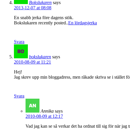
Bokslukaren
says
2013-12-07 at 08:08
En snabb jerka före dagens stök.
Bokslukaren recently posted..
En lördagsjerka
Svara
bokslukaren
says
2010-08-09 at 11:21
Hej!
Jag skrev upp min bloggadress, men råkade skriva se i stället för
Svara
Annika
says
2010-08-09 at 12:17
Vad jag kan se så verkar det ha ordnat till sig för när ja