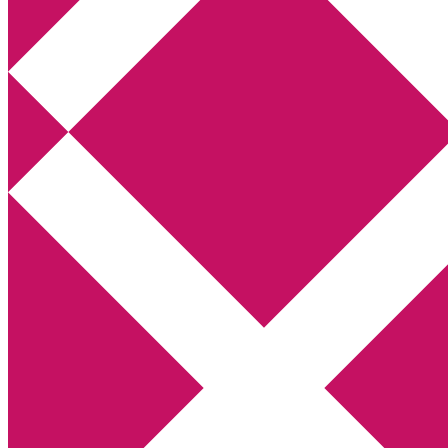
Annikas litteratur- och kulturblogg
Deckare, kriminalromaner, thrillers
Hem
Boktolva
Författarfemman
Kontakt
Om
Webbshop Amazon
Gästinlägg
Bokbloggsjerka
Bloggmaraton
Deckare
Kriminalroman
Utskriftscentralen