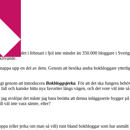
tik
så fanns det i februari i fjol inte mindre än 350.000 bloggare i Sver
skrivande.
snappa upp en del av dem. Genom att besöka andra bokbloggare ytterliga
igt genom att introducera
Bokbloggsjerka
.
För att det ska fungera behöv
 fall och kanske hitta nya favoriter längs vägen, och det vore väl inte s
 jag avslöjar det måste jag bara berätta att denna inläggsserie bygger p
 väl inte vara sämre, eller?
hoppa (eller jerka om man så vill) runt bland bokbloggar som har anmält 