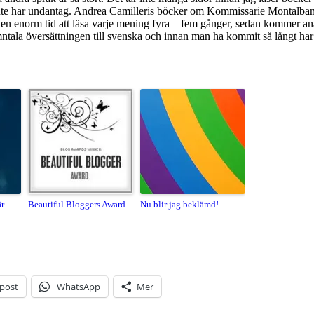
 inte har undantag. Andrea Camilleris böcker om Kommissarie Montalbano är
en enorm tid att läsa varje mening fyra – fem gånger, sedan kommer analy
emntala översättningen till svenska och innan man ha kommit så långt har 
är
Beautiful Bloggers Award
Nu blir jag beklämd!
-post
WhatsApp
Mer