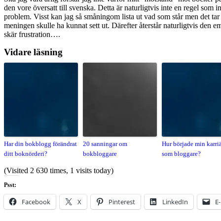
den vore översatt till svenska. Detta är naturligtvis inte en regel som
problem. Visst kan jag så småningom lista ut vad som står men det tar 
meningen skulle ha kunnat sett ut. Därefter återstår naturligtvis den 
skär frustration….
Vidare läsning
Har din bokblogg förändrat
20 sanningar om
Hur började min karri
ditt boknörderi?
bokbloggare
som bloggare?
(Visited 2 630 times, 1 visits today)
Psst:
Facebook
X
Pinterest
LinkedIn
E