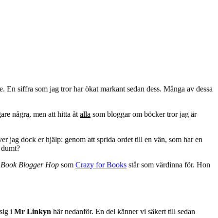
ige. En siffra som jag tror har ökat markant sedan dess. Många av dessa
re några, men att hitta åt
alla
som bloggar om böcker tror jag är
er jag dock er hjälp: genom att sprida ordet till en vän, som har en
å dumt?
å
Book Blogger Hop
som
Crazy for Books
står som värdinna för. Hon
sig i
Mr Linkyn
här nedanför. En del känner vi säkert till sedan