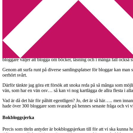
Min tv-blogg
You are here:
Home
/
Bokbloggsjerka
/
Bokbloggsjerka
Bokbloggsjerka
2010-07-30
by
Annika
47 Comments
Intresset för att
blogga
bara växer och växer och enligt
internetstatis
bloggare väljer att blogga om böcker, läsning och i många fall också 
Genom att surfa runt på diverse samlingsplatser för bloggar kan man 
oerhört svårt.
Därför tänkte jag göra ett försök att snoka reda på så många som möjl
vän, som har en vän osv… så kan vi nog kartlägga de allra flesta i alla
Vad är då det här för påhitt egentligen? Jo, det är så här….. men innan
hade över 300 bloggare som svarade på hennes senaste fråga och vi vill
Bokbloggsjerka
Precis som titeln antyder är bokbloggsjerkan till för att vi ska kunna 