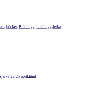
are
,
böcker
,
Bokblogg
,
bokbloggsjerka
sjerka-22-25-april.html