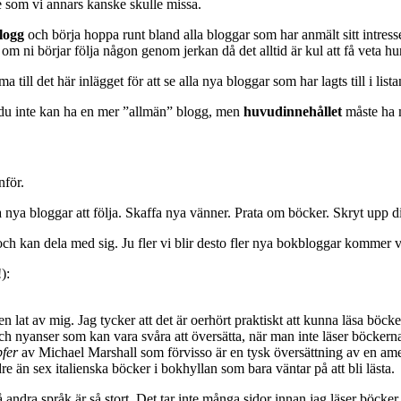
e som vi annars kanske skulle missa.
logg
och börja hoppa runt bland alla bloggar som har anmält sitt intresse
m ni börjar följa någon genom jerkan då det alltid är kul att få veta hu
 till det här inlägget för att se alla nya bloggar som har lagts till i lista
t du inte kan ha en mer ”allmän” blogg, men
huvudinnehållet
måste ha
nför.
nya bloggar att följa. Skaffa nya vänner. Prata om böcker. Skryt upp din
ch kan dela med sig. Ju fler vi blir desto fler nya bokbloggar kommer vi
):
igen lat av mig. Jag tycker att det är oerhört praktiskt att kunna läsa böck
 nyanser som kan vara svåra att översätta, när man inte läser böckerna 
pfer
av Michael Marshall som förvisso är en tysk översättning av en 
e än sex italienska böcker i bokhyllan som bara väntar på att bli lästa.
å andra språk är så stort. Det tar inte många sidor innan jag läser böck