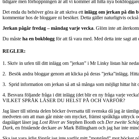
tidigare men förhoppningen är att vi kommer att hitta nya bokbloggar
Det enda du behöver göra är att skriva ett
inlägg om jerkan på din b
kommentar hos de bloggare ni besöker. Detta gäller naturligtvis också o
Jerkan pågår fredag – måndag varje vecka
. Glöm inte att återkomma
Du måste
ha en bokblogg
för att få vara med. Med detta inte sagt at
REGLER:
1. Skriv in urlen till ditt inlägg om ”jerkan” i Mr Linky listan här neda
2. Besök andra bloggar genom att klicka på deras ”jerka”inlägg. Hitta 
3. Sprid information om jerkan så att så många som möjligt hittar hit o
4. Besvara följande fråga i ditt inlägg (det blir en ny fråga varje vecka!
VILKET SPRÅK LÄSER DU HELST PÅ OCH VARFÖR?
Jag läser till största delen böcker översatta till svenska då jag är täml
medveten om att man går miste om mycket, främst språkliga uttryck och
dagsläget läser jag
Lost River
av Stephen Booth och
Der zweite Schö
Dark
, en fristående deckare av Mark Billingham och jag har inte mindr
Ska jag vara ärlig förstår jag inte varför mitt ”motstånd” mot böcker p