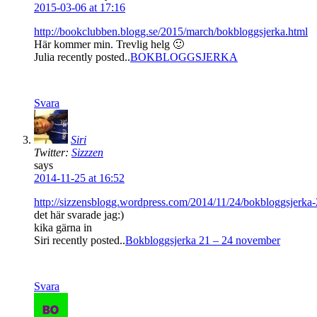
2015-03-06 at 17:16
http://bookclubben.blogg.se/2015/march/bokbloggsjerka.html
Här kommer min. Trevlig helg 🙂
Julia recently posted..
BOKBLOGGSJERKA
Svara
Siri
Twitter:
Sizzzen
says
2014-11-25 at 16:52
http://sizzensblogg.wordpress.com/2014/11/24/bokbloggsjerka
det här svarade jag:)
kika gärna in
Siri recently posted..
Bokbloggsjerka 21 – 24 november
Svara