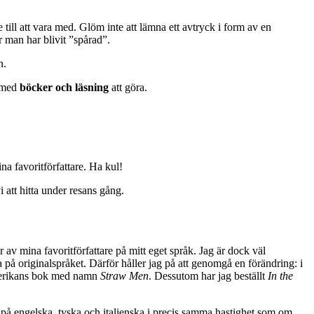
 till att vara med. Glöm inte att lämna ett avtryck i form av en
r man har blivit ”spårad”.
n.
 med
böcker och läsning
att göra.
a favoritförfattare. Ha kul!
 att hitta under resans gång.
er av mina favoritförfattare på mitt eget språk. Jag är dock väl
på originalspråket. Därför håller jag på att genomgå en förändring: i
amerikans bok med namn
Straw Men
. Dessutom har jag beställt
In the
er på engelska, tyska och italienska i precis samma hastighet som om