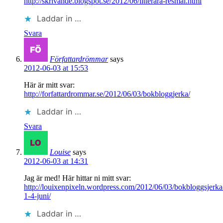
http://skrivande.blogspot.se/2012/06/litterara-resmal.html
Laddar in …
Svara
Författardrömmar
says
2012-06-03 at 15:53
Här är mitt svar:
http://forfattardrommar.se/2012/06/03/bokbloggjerka/
Laddar in …
Svara
Louise
says
2012-06-03 at 14:31
Jag är med! Här hittar ni mitt svar:
http://louixenpixeln.wordpress.com/2012/06/03/bokbloggsjerka
1-4-juni/
Laddar in …