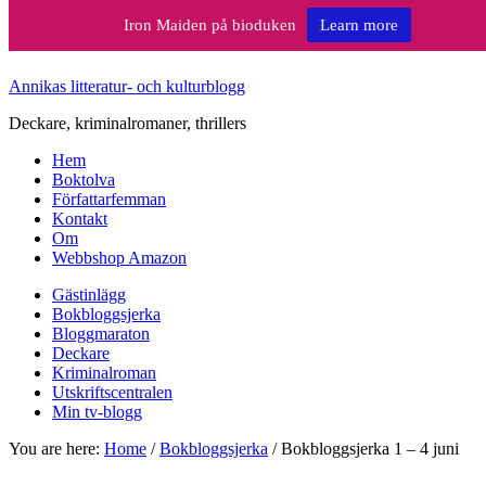
Iron Maiden på bioduken
Learn more
Annikas litteratur- och kulturblogg
Deckare, kriminalromaner, thrillers
Hem
Boktolva
Författarfemman
Kontakt
Om
Webbshop Amazon
Gästinlägg
Bokbloggsjerka
Bloggmaraton
Deckare
Kriminalroman
Utskriftscentralen
Min tv-blogg
You are here:
Home
/
Bokbloggsjerka
/
Bokbloggsjerka 1 – 4 juni