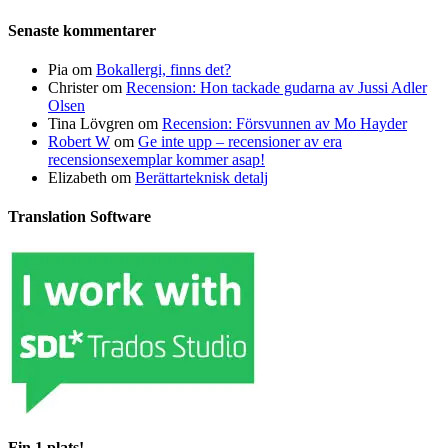
Senaste kommentarer
Pia
om
Bokallergi, finns det?
Christer
om
Recension: Hon tackade gudarna av Jussi Adler
Olsen
Tina Lövgren
om
Recension: Försvunnen av Mo Hayder
Robert W
om
Ge inte upp – recensioner av era
recensionsexemplar kommer asap!
Elizabeth
om
Berättarteknisk detalj
Translation Software
Fin 1 plats!