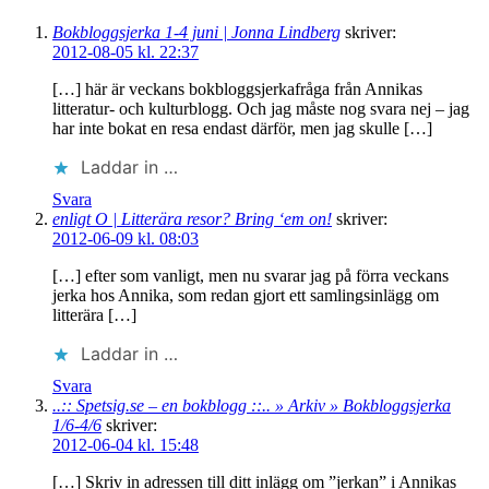
Bokbloggsjerka 1-4 juni | Jonna Lindberg
skriver:
2012-08-05 kl. 22:37
[…] här är veckans bokbloggsjerkafråga från Annikas
litteratur- och kulturblogg. Och jag måste nog svara nej – jag
har inte bokat en resa endast därför, men jag skulle […]
Laddar in …
Svara
enligt O | Litterära resor? Bring ‘em on!
skriver:
2012-06-09 kl. 08:03
[…] efter som vanligt, men nu svarar jag på förra veckans
jerka hos Annika, som redan gjort ett samlingsinlägg om
litterära […]
Laddar in …
Svara
..:: Spetsig.se – en bokblogg ::.. » Arkiv » Bokbloggsjerka
1/6-4/6
skriver:
2012-06-04 kl. 15:48
[…] Skriv in adressen till ditt inlägg om ”jerkan” i Annikas