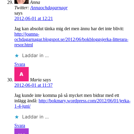
Anna
Twitter:
Annaochdagarnagr
says
2012-06-01 at 12:21
Jag kan absolut tänka mig det men ännu har det inte blivit:
http://joanna-
ochdagarnagar.blogspot.se/2012/06/bokbloggsjerka-litterara-
resor.html
Laddar in …
Svara
Maria
says
2012-06-01 at 11:37
Jag kunde inte komma på så mycket men bidrar med ett
inlägg ändå:
http://bokmary.wordpress.com/2012/06/01/jerka-
1-4-juni/
Laddar in …
Svara