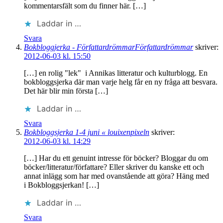
kommentarsfält som du finner här. […]
Laddar in …
Svara
Bokbloggjerka - FörfattardrömmarFörfattardrömmar
skriver:
2012-06-03 kl. 15:50
[…] en rolig "lek" i Annikas litteratur och kulturblogg. En
bokbloggsjerka där man varje helg får en ny fråga att besvara.
Det här blir min första […]
Laddar in …
Svara
Bokbloggsjerka 1-4 juni « louixenpixeln
skriver:
2012-06-03 kl. 14:29
[…] Har du ett genuint intresse för böcker? Bloggar du om
böcker/litteratur/författare? Eller skriver du kanske ett och
annat inlägg som har med ovanstående att göra? Häng med
i Bokbloggsjerkan! […]
Laddar in …
Svara