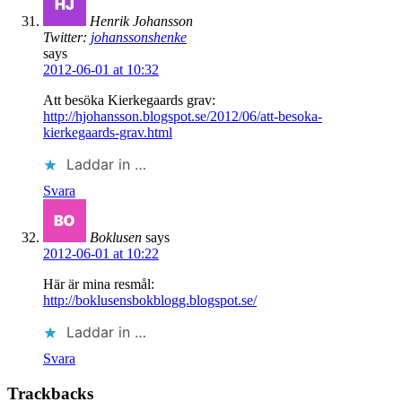
Henrik Johansson
Twitter:
johanssonshenke
says
2012-06-01 at 10:32
Att besöka Kierkegaards grav:
http://hjohansson.blogspot.se/2012/06/att-besoka-
kierkegaards-grav.html
Laddar in …
Svara
Boklusen
says
2012-06-01 at 10:22
Här är mina resmål:
http://boklusensbokblogg.blogspot.se/
Laddar in …
Svara
Trackbacks