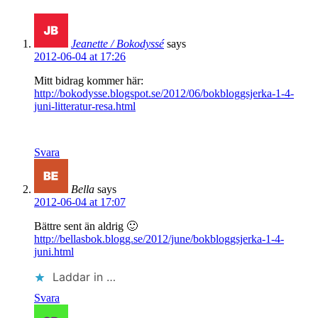
Jeanette / Bokodyssé
says
2012-06-04 at 17:26
Mitt bidrag kommer här:
http://bokodysse.blogspot.se/2012/06/bokbloggsjerka-1-4-
juni-litteratur-resa.html
Svara
Bella
says
2012-06-04 at 17:07
Bättre sent än aldrig 🙂
http://bellasbok.blogg.se/2012/june/bokbloggsjerka-1-4-
juni.html
Laddar in …
Svara