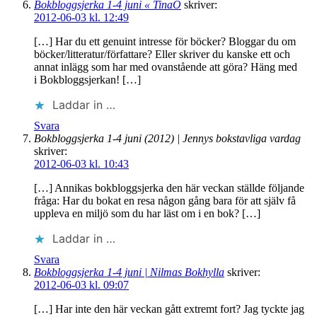
Bokbloggsjerka 1-4 juni « TinaO
skriver:
2012-06-03 kl. 12:49
[…] Har du ett genuint intresse för böcker? Bloggar du om
böcker/litteratur/författare? Eller skriver du kanske ett och
annat inlägg som har med ovanstående att göra? Häng med
i Bokbloggsjerkan! […]
Laddar in …
Svara
Bokbloggsjerka 1-4 juni (2012) | Jennys bokstavliga vardag
skriver:
2012-06-03 kl. 10:43
[…] Annikas bokbloggsjerka den här veckan ställde följande
fråga: Har du bokat en resa någon gång bara för att själv få
uppleva en miljö som du har läst om i en bok? […]
Laddar in …
Svara
Bokbloggsjerka 1-4 juni | Nilmas Bokhylla
skriver:
2012-06-03 kl. 09:07
[…] Har inte den här veckan gått extremt fort? Jag tyckte jag