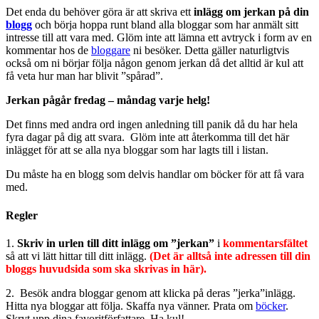
Det enda du behöver göra är att skriva ett
inlägg om jerkan på din
blogg
och börja hoppa runt bland alla bloggar som har anmält sitt
intresse till att vara med. Glöm inte att lämna ett avtryck i form av en
kommentar hos de
bloggare
ni besöker. Detta gäller naturligtvis
också om ni börjar följa någon genom jerkan då det alltid är kul att
få veta hur man har blivit ”spårad”.
Jerkan pågår fredag – måndag varje helg!
Det finns med andra ord ingen anledning till panik då du har hela
fyra dagar på dig att svara. Glöm inte att återkomma till det här
inlägget för att se alla nya bloggar som har lagts till i listan.
Du måste ha en blogg som delvis handlar om böcker för att få vara
med.
Regler
1.
Skriv in urlen till ditt inlägg om ”jerkan”
i
kommentarsfältet
så att vi lätt hittar till ditt inlägg.
(Det är alltså inte adressen till din
bloggs huvudsida som ska skrivas in här).
2. Besök andra bloggar genom att klicka på deras ”jerka”inlägg.
Hitta nya bloggar att följa. Skaffa nya vänner. Prata om
böcker
.
Skryt upp dina favoritförfattare. Ha kul!