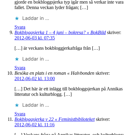
gjorde en bokbloggsjerka typ igår men så verkar inte vara
fallet. Denna veckan lyder frågan; […]
Laddar in …
Svara
Bokbloggsjerka 1 – 4 juni – bokresa? « BokBild
skriver:
2012-06-03 kl. 07:35
[…] är veckans bokbloggjerkafråga från […]
Laddar in …
Svara
Besöka en plats i en roman « Halvbonden
skriver:
2012-06-02 kl. 13:00
[…] Det här är ett inlägg till bokbloggsjerkan på Annikas
litteratur och kulturblogg. […]
Laddar in …
Svara
Bokbloggsjerka v 22 « Feministbiblioteket
skriver:
2012-06-02 kl. 11:16
[…] Veckans fråga på Annikas litteratur- och kulturblogg: