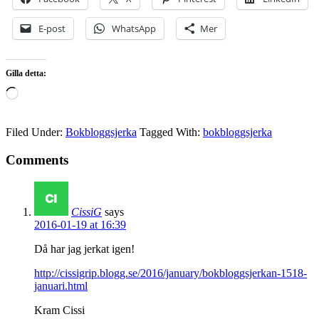
E-post
WhatsApp
Mer
Gilla detta:
Laddar
in
…
Filed Under:
Bokbloggsjerka
Tagged With:
bokbloggsjerka
Comments
CissiG
says
2016-01-19 at 16:39
Då har jag jerkat igen!
http://cissigrip.blogg.se/2016/january/bokbloggsjerkan-1518-
januari.html
Kram Cissi