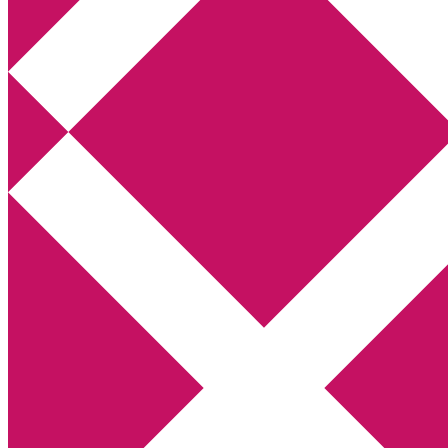
Annikas litteratur- och kulturblogg
Deckare, kriminalromaner, thrillers
Hem
Boktolva
Författarfemman
Kontakt
Om
Webbshop Amazon
Gästinlägg
Bokbloggsjerka
Bloggmaraton
Deckare
Kriminalroman
Utskriftscentralen