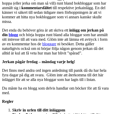
hoppa (eller jerka om man så vill) runt bland bokbloggar som har
anmält sig i
kommentarsfältet
till respektive jerkainlägg. En del
känner vi säkert till sedan tidigare men förhoppningen är att vi
kommer att hitta nya bokbloggare som vi annars kanske skulle
missa.
Det enda du behöver göra är att skriva ett
inlägg om jerkan på
din
blogg
och börja hoppa runt bland alla bloggar som har anmält
sitt intresse till att vara med. Glöm inte att lämna ett avtryck i form
av en kommentar hos de
bloggare
ni besöker. Detta gäller
naturligtvis också om ni börjar följa någon genom jerkan då det
alltid är kul att få veta hur man har blivit ”spårad”.
Jerkan pågår fredag – måndag varje helg!
Det finns med andra ord ingen anledning till panik då du har hela
fyra dagar på dig att svara. Glöm inte att återkomma till det här
inlägget för att se alla nya bloggar som har lagts till i listan.
Du måste ha en blogg som delvis handlar om böcker för att få vara
med.
Regler
Skriv in
urlen till ditt inlägg
om