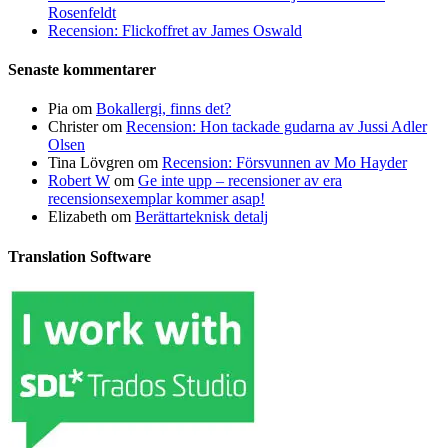
Rosenfeldt
Recension: Flickoffret av James Oswald
Senaste kommentarer
Pia
om
Bokallergi, finns det?
Christer
om
Recension: Hon tackade gudarna av Jussi Adler
Olsen
Tina Lövgren
om
Recension: Försvunnen av Mo Hayder
Robert W
om
Ge inte upp – recensioner av era
recensionsexemplar kommer asap!
Elizabeth
om
Berättarteknisk detalj
Translation Software