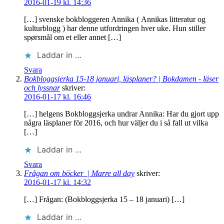
2016-01-19 kl. 14:36
[…] svenske bokbloggeren Annika ( Annikas litteratur og
kulturblogg ) har denne utfordringen hver uke. Hun stiller
spørsmål om et eller annet […]
Laddar in …
Svara
Bokbloggsjerka 15-18 januari, läsplaner? | Bokdamen - läser
och lyssnar
skriver:
2016-01-17 kl. 16:46
[…] helgens Bokbloggsjerka undrar Annika: Har du gjort upp
några läsplaner för 2016, och hur väljer du i så fall ut vilka
[…]
Laddar in …
Svara
Frågan om böcker | Marre all day
skriver:
2016-01-17 kl. 14:32
[…] Frågan: (Bokbloggsjerka 15 – 18 januari) […]
Laddar in …