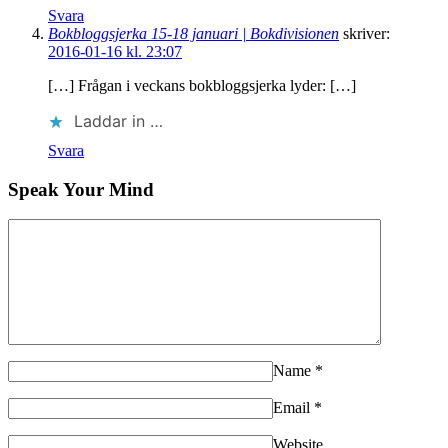
Svara
Bokbloggsjerka 15-18 januari | Bokdivisionen
skriver:
2016-01-16 kl. 23:07
[…] Frågan i veckans bokbloggsjerka lyder: […]
Laddar in …
Svara
Speak Your Mind
Name
*
Email
*
Website