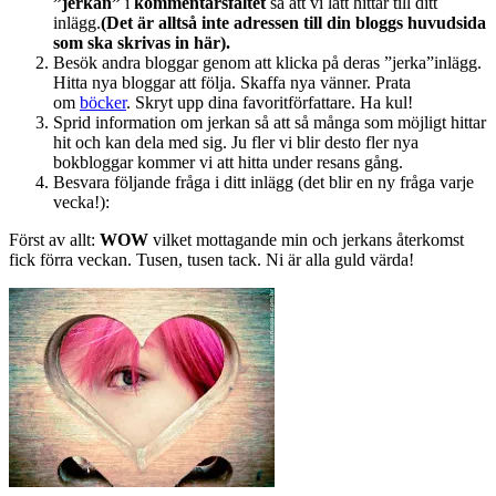
”jerkan”
i
kommentarsfältet
så att vi lätt hittar till ditt
inlägg.
(Det är alltså inte adressen till din bloggs huvudsida
som ska skrivas in här).
Besök andra bloggar genom att klicka på deras ”jerka”inlägg.
Hitta nya bloggar att följa. Skaffa nya vänner. Prata
om
böcker
. Skryt upp dina favoritförfattare. Ha kul!
Sprid information om jerkan så att så många som möjligt hittar
hit och kan dela med sig. Ju fler vi blir desto fler nya
bokbloggar kommer vi att hitta under resans gång.
Besvara följande fråga i ditt inlägg (det blir en ny fråga varje
vecka!):
Först av allt:
WOW
vilket mottagande min och jerkans återkomst
fick förra veckan. Tusen, tusen tack. Ni är alla guld värda!