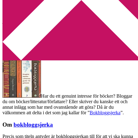
Min tv-blogg
You are here:
Home
/
Bokbloggsjerka
/
Bokbloggsjerka 15 – 18
januari
Bokbloggsjerka 15 – 18 januari
2016-01-15
by
Annika
69 Comments
Har du ett genuint intresse för böcker? Bloggar
du om böcker/litteratur/författare? Eller skriver du kanske ett och
annat inlägg som har med ovanstående att göra? Då är du
välkommen att delta i det som jag kallar för ”
Bokbloggsjerka
”.
Om
bokbloggsjerka
Precis som titeln antyder är bokbloggsjerkan till för att vi ska kunna