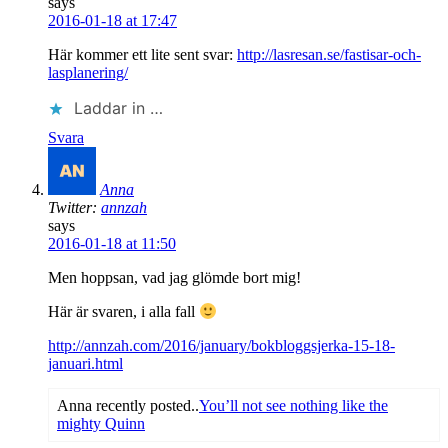
says
2016-01-18 at 17:47
Här kommer ett lite sent svar:
http://lasresan.se/fastisar-och-
lasplanering/
Laddar in …
Svara
Anna
Twitter:
annzah
says
2016-01-18 at 11:50
Men hoppsan, vad jag glömde bort mig!
Här är svaren, i alla fall
http://annzah.com/2016/january/bokbloggsjerka-15-18-
januari.html
Anna recently posted..
You’ll not see nothing like the
mighty Quinn