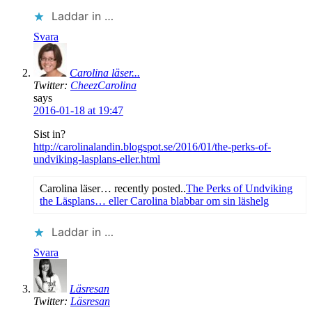
Laddar in …
Svara
Carolina läser...
Twitter:
CheezCarolina
says
2016-01-18 at 19:47
Sist in?
http://carolinalandin.blogspot.se/2016/01/the-perks-of-
undviking-lasplans-eller.html
Carolina läser… recently posted..
The Perks of Undviking
the Läsplans… eller Carolina blabbar om sin läshelg
Laddar in …
Svara
Läsresan
Twitter:
Läsresan