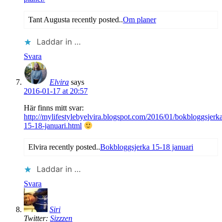
Tant Augusta recently posted..
Om planer
Laddar in …
Svara
Elvira
says
2016-01-17 at 20:57
Här finns mitt svar:
http://mylifestylebyelvira.blogspot.com/2016/01/bokbloggsjerk
15-18-januari.html
Elvira recently posted..
Bokbloggsjerka 15-18 januari
Laddar in …
Svara
Siri
Twitter:
Sizzzen