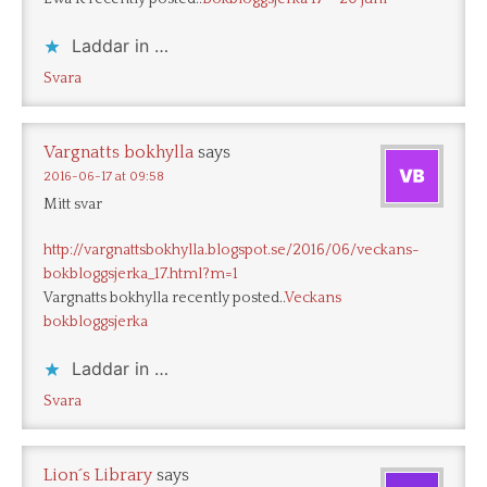
Laddar in …
Svara
Vargnatts bokhylla
says
2016-06-17 at 09:58
Mitt svar
http://vargnattsbokhylla.blogspot.se/2016/06/veckans-
bokbloggsjerka_17.html?m=1
Vargnatts bokhylla recently posted..
Veckans
bokbloggsjerka
Laddar in …
Svara
Lion´s Library
says