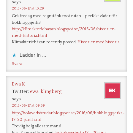
says
2016-06-17 at 10:29
Grå fredag med regnstänk mot rutan – perfekt väder för
bokbloggsjerka!
http://klimakteriehaxan.blogspot.se/2016/06/historier-
med-historia.html
Klimakteriehäxan recently posted..
Historier med historia
Laddar in …
Svara
Ewa K
Twitter:
ewa_klingberg
says
2016-06-17 at 09:59
http://holavedsbrudar.blogspot.se/2016/06/bokbloggsjerka-
17-20-juni.html
Trevlig helg allesammans!
Ewa K recently posted..
Bokbloggsjerka 17 – 20 juni