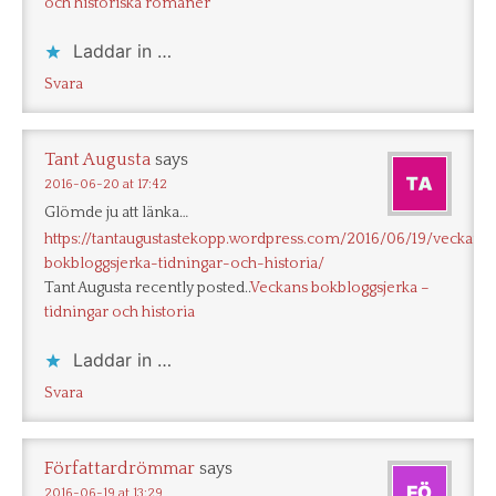
och historiska romaner
Laddar in …
Svara
Tant Augusta
says
2016-06-20 at 17:42
Glömde ju att länka…
https://tantaugustastekopp.wordpress.com/2016/06/19/veckans
bokbloggsjerka-tidningar-och-historia/
Tant Augusta recently posted..
Veckans bokbloggsjerka –
tidningar och historia
Laddar in …
Svara
Författardrömmar
says
2016-06-19 at 13:29