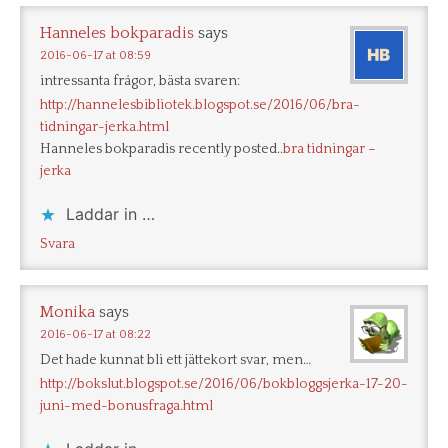
Hanneles bokparadis
says
2016-06-17 at 08:59
intressanta frågor, bästa svaren:
http://hannelesbibliotek.blogspot.se/2016/06/bra-
tidningar-jerka.html
Hanneles bokparadis recently posted..
bra tidningar –
jerka
Laddar in …
Svara
Monika
says
2016-06-17 at 08:22
Det hade kunnat bli ett jättekort svar, men…
http://bokslut.blogspot.se/2016/06/bokbloggsjerka-17-20-
juni-med-bonusfraga.html