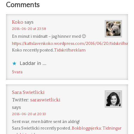
Comments
Koko
says
2016-06-20 at 23:58
En minut i midnatt – jag hinner med 🙂
https://kattslavenkoko.wordpress.com/2016/06/20/tidskriftsre
Koko recently posted..
Tidskriftsreklam
Laddar in …
Svara
Sara Swietlicki
Twitter:
saraswietlicki
says
2016-06-20 at 20:10
Sent svar, men bättre sent än aldrig!
Sara Swietlicki recently posted..
Bokbloggsjerka: Tidningar