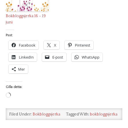
Bokbloggsjerka 16 – 19
juni
Psst:
Facebook
X
Pinterest
LinkedIn
E-post
WhatsApp
Mer
Gilla detta:
Laddar
in
…
Filed Under:
Bokbloggsjerka
Tagged With:
bokbloggsjerka