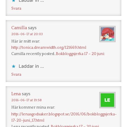
Laddar in …
Svara
Camilla
says
2016-06-17 at 20:03
Här är mitt svar:
http://tonica.dreamwidth.org/121669.html
Camilla recently posted..
Bokbloggsjerka 17 – 20 juni:
Laddar in …
Svara
Lena
says
2016-06-17 at 19:58
Här kommer mina svar:
http://lenasgodsaker.blogspot.se/2016/06/bokbloggsjerka-
17-20-juni_17.html
Lena recently posted..
Bokbloggsjerka 17 – 20 juni