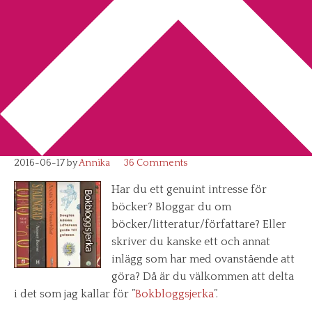
You are here:
Home
/
Bokbloggsjerka
/
Bokbloggsjerka 17 –
20 juni (med bonusfråga)
Bokbloggsjerka 17 – 20 juni
(med bonusfråga)
2016-06-17
by
Annika
36 Comments
Har du ett genuint intresse för
böcker? Bloggar du om
böcker/litteratur/författare? Eller
skriver du kanske ett och annat
inlägg som har med ovanstående att
göra? Då är du välkommen att delta
i det som jag kallar för ”
Bokbloggsjerka
”.