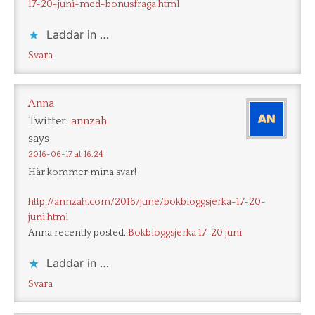
17-20-juni-med-bonusfraga.html
Laddar in …
Svara
Anna
Twitter:
annzah
says
2016-06-17 at 16:24
Här kommer mina svar!
http://annzah.com/2016/june/bokbloggsjerka-17-20-
juni.html
Anna recently posted..
Bokbloggsjerka 17-20 juni
Laddar in …
Svara