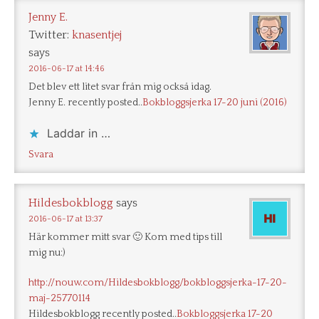
Jenny E.
Twitter:
knasentjej
says
2016-06-17 at 14:46
Det blev ett litet svar från mig också idag.
Jenny E. recently posted..
Bokbloggsjerka 17-20 juni (2016)
Laddar in …
Svara
Hildesbokblogg
says
2016-06-17 at 13:37
Här kommer mitt svar 🙂 Kom med tips till
mig nu:)
http://nouw.com/Hildesbokblogg/bokbloggsjerka-17-20-
maj-25770114
Hildesbokblogg recently posted..
Bokbloggsjerka 17-20