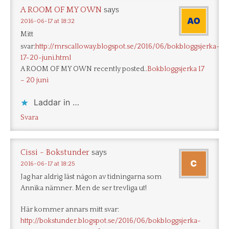
A ROOM OF MY OWN
says
2016-06-17 at 18:32
Mitt
svar:
http://mrscalloway.blogspot.se/2016/06/bokbloggsjerka-
17-20-juni.html
A ROOM OF MY OWN recently posted..
Bokbloggsjerka 17
– 20 juni
Laddar in …
Svara
Cissi - Bokstunder
says
2016-06-17 at 18:25
Jag har aldrig läst någon av tidningarna som
Annika nämner. Men de ser trevliga ut!
Här kommer annars mitt svar:
http://bokstunder.blogspot.se/2016/06/bokbloggsjerka-