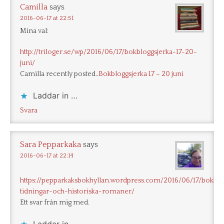
Camilla
says
2016-06-17 at 22:51
Mina val:
http://triloger.se/wp/2016/06/17/bokbloggsjerka-17-20-
juni/
Camilla recently posted..
Bokbloggsjerka 17 – 20 juni
Laddar in …
Svara
Sara Pepparkaka
says
2016-06-17 at 22:14
https://pepparkaksbokhyllan.wordpress.com/2016/06/17/bokblo
tidningar-och-historiska-romaner/
Ett svar från mig med.