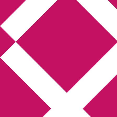
Annikas litteratur- och
kulturblogg
Deckare, kriminalromaner, thrillers
Hem
Boktolva
Författarfemman
Kontakt
Om
Webbshop Amazon
Gästinlägg
Bokbloggsjerka
Bloggmaraton
Deckare
Kriminalroman
Utskriftscentralen
Min tv-blogg