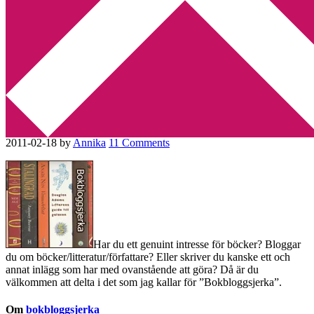
Min tv-blogg
You are here:
Home
/
Bokbloggsjerka
/
Bokbloggsjerka 18 – 21
februari
Bokbloggsjerka 18 – 21
februari
2011-02-18
by
Annika
11 Comments
Har du ett genuint intresse för böcker? Bloggar
du om böcker/litteratur/författare? Eller skriver du kanske ett och
annat inlägg som har med ovanstående att göra? Då är du
välkommen att delta i det som jag kallar för ”Bokbloggsjerka”.
Om
bokbloggsjerka