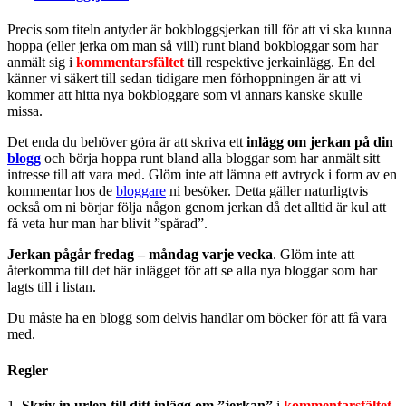
Precis som titeln antyder är bokbloggsjerkan till för att vi ska kunna
hoppa (eller jerka om man så vill) runt bland bokbloggar som har
anmält sig i
kommentarsfältet
till respektive jerkainlägg. En del
känner vi säkert till sedan tidigare men förhoppningen är att vi
kommer att hitta nya bokbloggare som vi annars kanske skulle
missa.
Det enda du behöver göra är att skriva ett
inlägg om jerkan på din
blogg
och börja hoppa runt bland alla bloggar som har anmält sitt
intresse till att vara med. Glöm inte att lämna ett avtryck i form av en
kommentar hos de
bloggare
ni besöker. Detta gäller naturligtvis
också om ni börjar följa någon genom jerkan då det alltid är kul att
få veta hur man har blivit ”spårad”.
Jerkan pågår fredag – måndag varje vecka
. Glöm inte att
återkomma till det här inlägget för att se alla nya bloggar som har
lagts till i listan.
Du måste ha en blogg som delvis handlar om böcker för att få vara
med.
Regler
1.
Skriv in urlen till ditt inlägg om ”jerkan”
i
kommentarsfältet