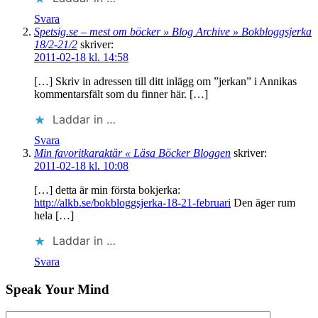
Svara
Spetsig.se – mest om böcker » Blog Archive » Bokbloggsjerka
18/2-21/2
skriver:
2011-02-18 kl. 14:58
[…] Skriv in adressen till ditt inlägg om ”jerkan” i Annikas
kommentarsfält som du finner här. […]
Laddar in …
Svara
Min favoritkaraktär « Läsa Böcker Bloggen
skriver:
2011-02-18 kl. 10:08
[…] detta är min första bokjerka:
http://alkb.se/bokbloggsjerka-18-21-februari
Den äger rum
hela […]
Laddar in …
Svara
Speak Your Mind