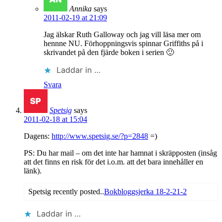
Annika
says
2011-02-19 at 21:09
Jag älskar Ruth Galloway och jag vill läsa mer om
hennne NU. Förhoppningsvis spinnar Griffiths på i
skrivandet på den fjärde boken i serien 🙂
Laddar in …
Svara
Spetsig
says
2011-02-18 at 15:04
Dagens:
http://www.spetsig.se/?p=2848
=)
PS: Du har mail – om det inte har hamnat i skräpposten (insåg
att det finns en risk för det i.o.m. att det bara innehåller en
länk).
Spetsig recently posted..
Bokbloggsjerka 18-2-21-2
Laddar in …