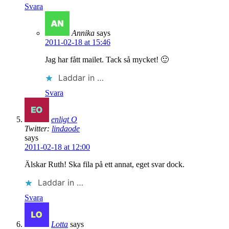
Svara
Annika
says
2011-02-18 at 15:46
Jag har fått mailet. Tack så mycket! 🙂
Laddar in …
Svara
enligt O
Twitter:
lindaode
says
2011-02-18 at 12:00
Älskar Ruth! Ska fila på ett annat, eget svar dock.
Laddar in …
Svara
Lotta
says