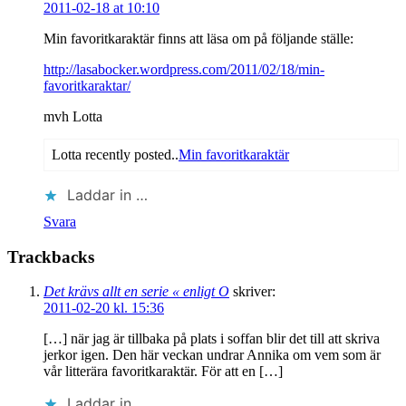
2011-02-18 at 10:10
Min favoritkaraktär finns att läsa om på följande ställe:
http://lasabocker.wordpress.com/2011/02/18/min-
favoritkaraktar/
mvh Lotta
Lotta recently posted..
Min favoritkaraktär
Laddar in …
Svara
Trackbacks
Det krävs allt en serie « enligt O
skriver:
2011-02-20 kl. 15:36
[…] när jag är tillbaka på plats i soffan blir det till att skriva
jerkor igen. Den här veckan undrar Annika om vem som är
vår litterära favoritkaraktär. För att en […]
Laddar in …