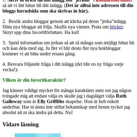
så att vi lätt hittar till ditt inlägg. (
Det är alltså inte adressen till din
bloggs huvudsida som ska skrivas in här).
2. Besök andra bloggar genom att klicka på deras ”jerka”inlägg.
Hitta nya bloggar att följa. Skaffa nya vänner. Prata om
böcker
.
Skryt upp dina favoritförfattare. Ha kul!
3. Sprid information om jerkan så att så många som möjligt hittar hit
och kan dela med sig. Ju fler vi blir desto fler nya bokbloggar
kommer vi att hitta under resans gång.
4. Besvara följande fråga i ditt inlägg (det blir en ny fråga varje
vecka!):
Vilken är din favoritkaraktär?
Jag känner väldigt mycket för många karaktärer men om jag någon
tvingade mig att endast välja en skulle jag i dagsläget välja
Ruth
Galloway
som är
Elly Griffiths
skapelse. Hon är helt enkelt
underbar. Har ni ännu inte stiftat bekantskap med henne tycker jag
absolut att ni ska ändra på detta. Nu!
Vidare läsning