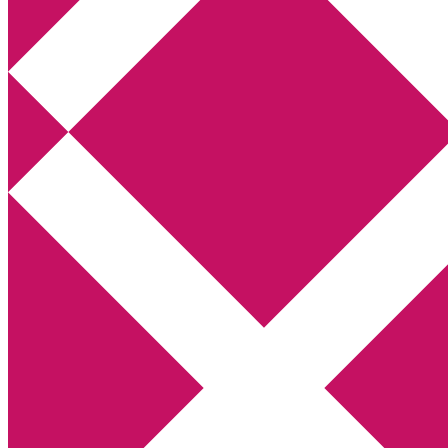
Annikas litteratur- och kulturblogg
Deckare, kriminalromaner, thrillers
Hem
Boktolva
Författarfemman
Kontakt
Om
Webbshop Amazon
Gästinlägg
Bokbloggsjerka
Bloggmaraton
Deckare
Kriminalroman
Utskriftscentralen