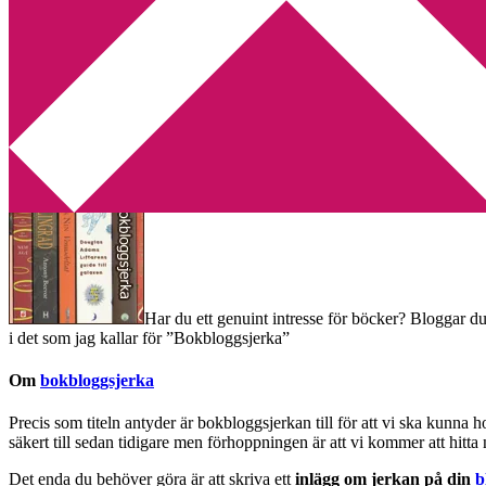
Min tv-blogg
You are here:
Home
/
Bokbloggsjerka
/
Bokbloggsjerka 19 – 22 augus
Bokbloggsjerka 19 – 22 augusti
2011-08-19
by
Annika
11 Comments
Har du ett genuint intresse för böcker? Bloggar du
i det som jag kallar för ”Bokbloggsjerka”
Om
bokbloggsjerka
Precis som titeln antyder är bokbloggsjerkan till för att vi ska kunna 
säkert till sedan tidigare men förhoppningen är att vi kommer att hitt
Det enda du behöver göra är att skriva ett
inlägg om jerkan på din
b