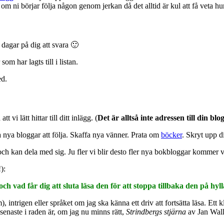
 om ni börjar följa någon genom jerkan då det alltid är kul att få veta hu
 dagar på dig att svara 🙂
om har lagts till i listan.
ed.
att vi lätt hittar till ditt inlägg. (
Det är alltså inte adressen till din b
 nya bloggar att följa. Skaffa nya vänner. Prata om
böcker
. Skryt upp d
ch kan dela med sig. Ju fler vi blir desto fler nya bokbloggar kommer vi
):
h vad får dig att sluta läsa den för att stoppa tillbaka den på hyll
 intrigen eller språket om jag ska känna ett driv att fortsätta läsa. Ett k
senaste i raden är, om jag nu minns rätt,
Strindbergs stjärna
av Jan Walle