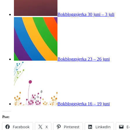
Bokbloggsjerka 30 juni – 3 juli
Bokbloggsjerka 23 – 26 juni
Bokbloggsjerka 16 – 19 juni
Psst:
Facebook
X
Pinterest
LinkedIn
E