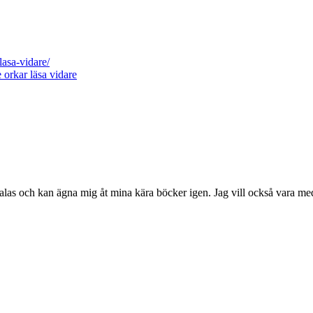
lasa-vidare/
e orkar läsa vidare
alas och kan ägna mig åt mina kära böcker igen. Jag vill också vara m