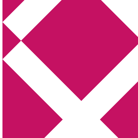
Annikas litteratur- och kulturblogg
Deckare, kriminalromaner, thrillers
Hem
Boktolva
Författarfemman
Kontakt
Om
Webbshop Amazon
Gästinlägg
Bokbloggsjerka
Bloggmaraton
Deckare
Kriminalroman
Utskriftscentralen