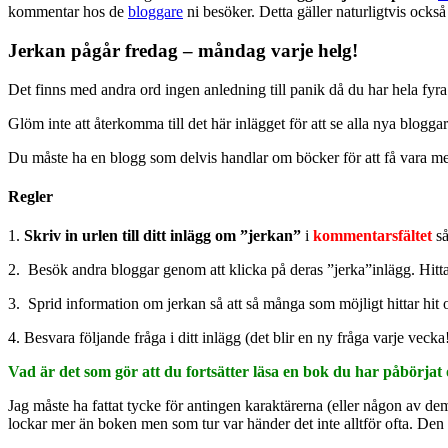
kommentar hos de
bloggare
ni besöker. Detta gäller naturligtvis också
Jerkan pågår fredag – måndag varje helg!
Det finns med andra ord ingen anledning till panik då du har hela fyra
Glöm inte att återkomma till det här inlägget för att se alla nya bloggar s
Du måste ha en blogg som delvis handlar om böcker för att få vara m
Regler
1.
Skriv in urlen till ditt inlägg om ”jerkan”
i
kommentarsfältet
så 
2. Besök andra bloggar genom att klicka på deras ”jerka”inlägg. Hitta
3. Sprid information om jerkan så att så många som möjligt hittar hit o
4. Besvara följande fråga i ditt inlägg (det blir en ny fråga varje vecka!
Vad är det som gör att du fortsätter läsa en bok du har påbörjat oc
Jag måste ha fattat tycke för antingen karaktärerna (eller någon av dem),
lockar mer än boken men som tur var händer det inte alltför ofta. Den 