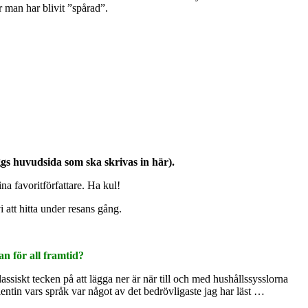
r man har blivit ”spårad”.
loggs huvudsida som ska skrivas in här).
ina favoritförfattare. Ha kul!
 att hitta under resans gång.
an för all framtid?
lassiskt tecken på att lägga ner är när till och med hushållssysslorna
ntin vars språk var något av det bedrövligaste jag har läst …