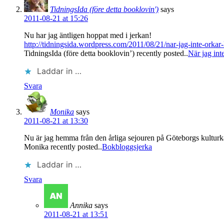
TidningsIda (före detta booklovin')
says
2011-08-21 at 15:26
Nu har jag äntligen hoppat med i jerkan!
http://tidningsida.wordpress.com/2011/08/21/nar-jag-inte-orkar-
TidningsIda (före detta booklovin’) recently posted..
När jag int
Laddar in …
Svara
Monika
says
2011-08-21 at 13:30
Nu är jag hemma från den årliga sejouren på Göteborgs kulturk
Monika recently posted..
Bokbloggsjerka
Laddar in …
Svara
Annika
says
2011-08-21 at 13:51