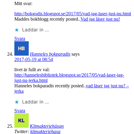
Mitt svar:
http://bokgodis.blogspot.se/2017/05/vad-jag-laser-just-nu.html
Maddes bokblogg recently posted..
Vad jag läser just nu!
Laddar in …
Svara
Hanneles bokparadis
says
2017-05-19 at 08:54
livet är fullt av val:
http://hannelesbibliotek.blogspot.se/2017/05/vad-laser-jag-
just-nu-jerka.html
Hanneles bokparadis recently posted..
vad läser jag just nu? –
jerka
Laddar in …
Svara
Klimakteriehäxan
Twitter:
klimakteriehaxa