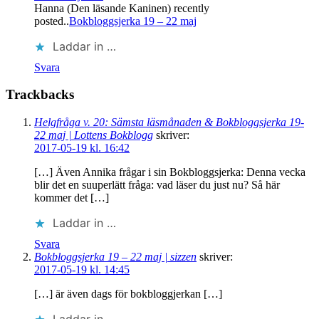
Hanna (Den läsande Kaninen) recently
posted..
Bokbloggsjerka 19 – 22 maj
Laddar in …
Svara
Trackbacks
Helgfråga v. 20: Sämsta läsmånaden & Bokbloggsjerka 19-
22 maj | Lottens Bokblogg
skriver:
2017-05-19 kl. 16:42
[…] Även Annika frågar i sin Bokbloggsjerka: Denna vecka
blir det en suuperlätt fråga: vad läser du just nu? Så här
kommer det […]
Laddar in …
Svara
Bokbloggsjerka 19 – 22 maj | sizzen
skriver:
2017-05-19 kl. 14:45
[…] är även dags för bokbloggjerkan […]