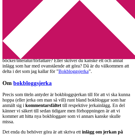
Min tv-blogg
You are here:
Home
/
Bokbloggsjerka
/
Bokbloggsjerka 19 – 22 maj
Bokbloggsjerka 19 – 22 maj
2017-05-19
by
Annika
33 Comments
Har du ett genuint intresse för böcker? Bloggar du om
böcker/litteratur/författare? Eller skriver du kanske ett och annat
inlägg som har med ovanstående att göra? Då är du välkommen att
delta i det som jag kallar för ”
Bokbloggsjerka
”.
Om
bokbloggsjerka
Precis som titeln antyder är bokbloggsjerkan till för att vi ska kunna
hoppa (eller jerka om man så vill) runt bland bokbloggar som har
anmält sig i
kommentarsfältet
till respektive jerkainlägg. En del
känner vi säkert till sedan tidigare men förhoppningen är att vi
kommer att hitta nya bokbloggare som vi annars kanske skulle
missa.
Det enda du behöver göra är att skriva ett
inlägg om jerkan på