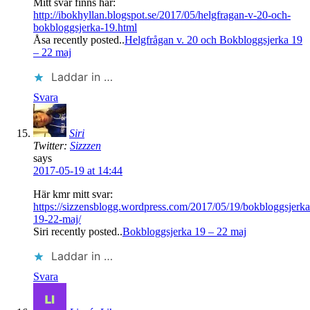
Mitt svar finns här:
http://ibokhyllan.blogspot.se/2017/05/helgfragan-v-20-och-
bokbloggsjerka-19.html
Åsa recently posted..
Helgfrågan v. 20 och Bokbloggsjerka 19
– 22 maj
Laddar in …
Svara
Siri
Twitter:
Sizzzen
says
2017-05-19 at 14:44
Här kmr mitt svar:
https://sizzensblogg.wordpress.com/2017/05/19/bokbloggsjerka
19-22-maj/
Siri recently posted..
Bokbloggsjerka 19 – 22 maj
Laddar in …
Svara