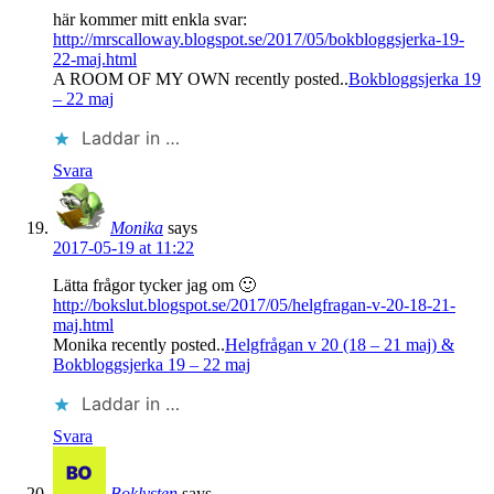
här kommer mitt enkla svar:
http://mrscalloway.blogspot.se/2017/05/bokbloggsjerka-19-
22-maj.html
A ROOM OF MY OWN recently posted..
Bokbloggsjerka 19
– 22 maj
Laddar in …
Svara
Monika
says
2017-05-19 at 11:22
Lätta frågor tycker jag om 🙂
http://bokslut.blogspot.se/2017/05/helgfragan-v-20-18-21-
maj.html
Monika recently posted..
Helgfrågan v 20 (18 – 21 maj) &
Bokbloggsjerka 19 – 22 maj
Laddar in …
Svara
Boklysten
says