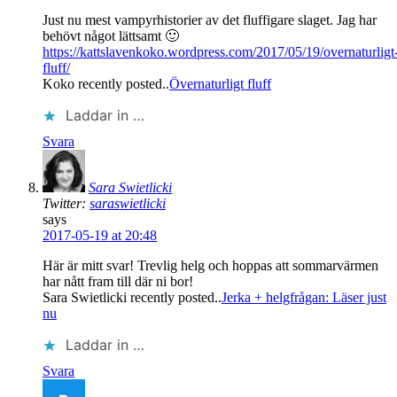
Just nu mest vampyrhistorier av det fluffigare slaget. Jag har
behövt något lättsamt 🙂
https://kattslavenkoko.wordpress.com/2017/05/19/overnaturligt
fluff/
Koko recently posted..
Övernaturligt fluff
Laddar in …
Svara
Sara Swietlicki
Twitter:
saraswietlicki
says
2017-05-19 at 20:48
Här är mitt svar! Trevlig helg och hoppas att sommarvärmen
har nått fram till där ni bor!
Sara Swietlicki recently posted..
Jerka + helgfrågan: Läser just
nu
Laddar in …
Svara