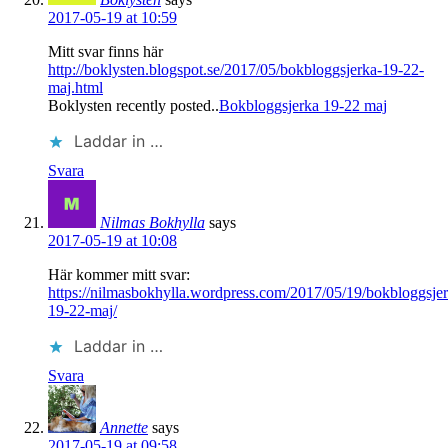
2017-05-19 at 10:59
Mitt svar finns här
http://boklysten.blogspot.se/2017/05/bokbloggsjerka-19-22-
maj.html
Boklysten recently posted..
Bokbloggsjerka 19-22 maj
Laddar in …
Svara
Nilmas Bokhylla
says
2017-05-19 at 10:08
Här kommer mitt svar:
https://nilmasbokhylla.wordpress.com/2017/05/19/bokbloggsjer
19-22-maj/
Laddar in …
Svara
Annette
says
2017-05-19 at 09:58