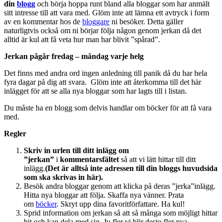
din
blogg
och börja hoppa runt bland alla bloggar som har anmält
sitt intresse till att vara med. Glöm inte att lämna ett avtryck i form
av en kommentar hos de
bloggare
ni besöker. Detta gäller
naturligtvis också om ni börjar följa någon genom jerkan då det
alltid är kul att få veta hur man har blivit ”spårad”.
Jerkan pågår fredag – måndag varje helg
Det finns med andra ord ingen anledning till panik då du har hela
fyra dagar på dig att svara. Glöm inte att återkomma till det här
inlägget för att se alla nya bloggar som har lagts till i listan.
Du måste ha en blogg som delvis handlar om böcker för att få vara
med.
Regler
Skriv in
urlen till ditt inlägg
om
”jerkan”
i
kommentarsfältet
så att vi lätt hittar till ditt
inlägg.
(Det är alltså inte adressen till din bloggs huvudsida
som ska skrivas in här).
Besök andra bloggar genom att klicka på deras ”jerka”inlägg.
Hitta nya bloggar att följa. Skaffa nya vänner. Prata
om
böcker
. Skryt upp dina favoritförfattare. Ha kul!
Sprid information om jerkan så att så många som möjligt hittar
hit och kan dela med sig. Ju fler vi blir desto fler nya