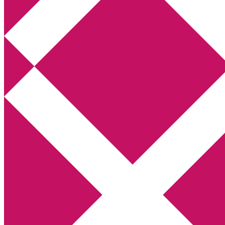
Annikas litteratur- och kulturblogg
Deckare, kriminalromaner, thrillers
Hem
Boktolva
Författarfemman
Kontakt
Om
Webbshop Amazon
Gästinlägg
Bokbloggsjerka
Bloggmaraton
Deckare
Kriminalroman
Utskriftscentralen