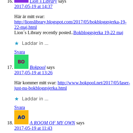
Lion´s Library
says
2017-05-19 at 14:37
Här är mitt svar:
http://lionslibrary.blogspot.com/2017/05/bokbloggsjerka-19-
22-maj.html
Lion´s Library recently posted..
Bokbloggsjerka 19-22 maj
Laddar in …
Svara
Bokpool
says
2017-05-19 at 13:26
Här kommer mitt svar:
http://www.bokpool.net/2017/05/laser-
just-nu-bokbloggsjerka.html
Laddar in …
Svara
A ROOM OF MY OWN
says
2017-05-19 at 11:43