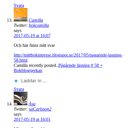
Svara
Camilla
Twitter:
bokcamilla
says
2017-05-19 at 16:07
Och här finns mitt svar
http://mittbokintresse.blogspot.se/2017/05/pagaende-lasning-
58.html
Camilla recently posted..
Pågående läsning # 58 +
Bokblogsjerkan
Laddar in …
Svara
Åsa
Twitter:
saCarlsson2
says
2017-05-19 at 16:01