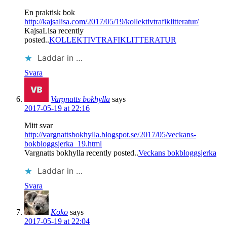
En praktisk bok
http://kajsalisa.com/2017/05/19/kollektivtrafiklitteratur/
KajsaLisa recently
posted..
KOLLEKTIVTRAFIKLITTERATUR
Laddar in …
Svara
Vargnatts bokhylla
says
2017-05-19 at 22:16
Mitt svar
http://vargnattsbokhylla.blogspot.se/2017/05/veckans-
bokbloggsjerka_19.html
Vargnatts bokhylla recently posted..
Veckans bokbloggsjerka
Laddar in …
Svara
Koko
says
2017-05-19 at 22:04