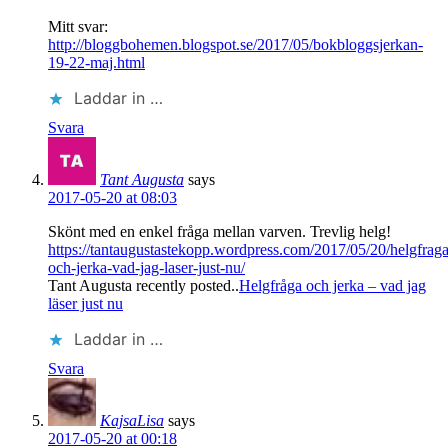
Mitt svar:
http://bloggbohemen.blogspot.se/2017/05/bokbloggsjerkan-
19-22-maj.html
Laddar in …
Svara
Tant Augusta
says
2017-05-20 at 08:03
Skönt med en enkel fråga mellan varven. Trevlig helg!
https://tantaugustastekopp.wordpress.com/2017/05/20/helgfraga
och-jerka-vad-jag-laser-just-nu/
Tant Augusta recently posted..
Helgfråga och jerka – vad jag
läser just nu
Laddar in …
Svara
KajsaLisa
says
2017-05-20 at 00:18