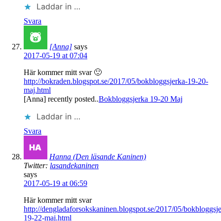
Laddar in …
Svara
[Anna]
says
2017-05-19 at 07:04
Här kommer mitt svar 🙂
http://bokraden.blogspot.se/2017/05/bokbloggsjerka-19-20-
maj.html
[Anna] recently posted..
Bokbloggsjerka 19-20 Maj
Laddar in …
Svara
Hanna (Den läsande Kaninen)
Twitter:
lasandekaninen
says
2017-05-19 at 06:59
Här kommer mitt svar
http://dengladaforsokskaninen.blogspot.se/2017/05/bokbloggsje
19-22-maj.html