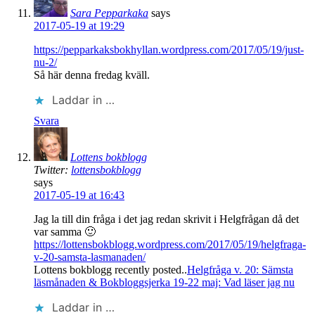
Sara Pepparkaka
says
2017-05-19 at 19:29
https://pepparkaksbokhyllan.wordpress.com/2017/05/19/just-
nu-2/
Så här denna fredag kväll.
Laddar in …
Svara
Lottens bokblogg
Twitter:
lottensbokblogg
says
2017-05-19 at 16:43
Jag la till din fråga i det jag redan skrivit i Helgfrågan då det
var samma 🙂
https://lottensbokblogg.wordpress.com/2017/05/19/helgfraga-
v-20-samsta-lasmanaden/
Lottens bokblogg recently posted..
Helgfråga v. 20: Sämsta
läsmånaden & Bokbloggsjerka 19-22 maj: Vad läser jag nu
Laddar in …