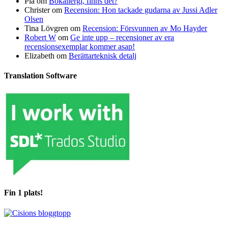
Pia
om
Bokallergi, finns det?
Christer
om
Recension: Hon tackade gudarna av Jussi Adler
Olsen
Tina Lövgren
om
Recension: Försvunnen av Mo Hayder
Robert W
om
Ge inte upp – recensioner av era
recensionsexemplar kommer asap!
Elizabeth
om
Berättarteknisk detalj
Translation Software
Fin 1 plats!