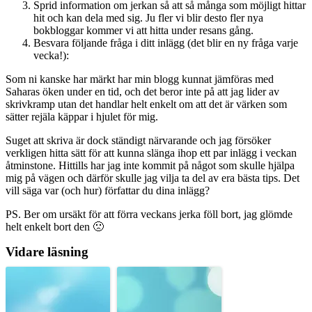
Sprid information om jerkan så att så många som möjligt hittar
hit och kan dela med sig. Ju fler vi blir desto fler nya
bokbloggar kommer vi att hitta under resans gång.
Besvara följande fråga i ditt inlägg (det blir en ny fråga varje
vecka!):
Som ni kanske har märkt har min blogg kunnat jämföras med
Saharas öken under en tid, och det beror inte på att jag lider av
skrivkramp utan det handlar helt enkelt om att det är värken som
sätter rejäla käppar i hjulet för mig.
Suget att skriva är dock ständigt närvarande och jag försöker
verkligen hitta sätt för att kunna slänga ihop ett par inlägg i veckan
åtminstone. Hittills har jag inte kommit på något som skulle hjälpa
mig på vägen och därför skulle jag vilja ta del av era bästa tips. Det
vill säga var (och hur) författar du dina inlägg?
PS. Ber om ursäkt för att förra veckans jerka föll bort, jag glömde
helt enkelt bort den 🙁
Vidare läsning