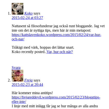
Koko
says
2015-02-24 at 03:27
Nattasent så filosofunderar jag också runt bloggande. Jag vet
inte om det är nyttiga tips, men här är min metapost:
https://kattslavenkoko.wordpress.com/2015/02/24/var-hur-
och-nar/
Tråkigt med värk, hoppas det lättar snart.
Koko recently posted..
Var, hur och när?
Svara
Freja
says
2015-02-23 at 20:44
Här kommer mina antitips!
https://frejareddevil.wordpress.com/2015/02/23/bloggtips-
eller-inte/
I linje med mitt inlägg får jag se hur många av alla andra