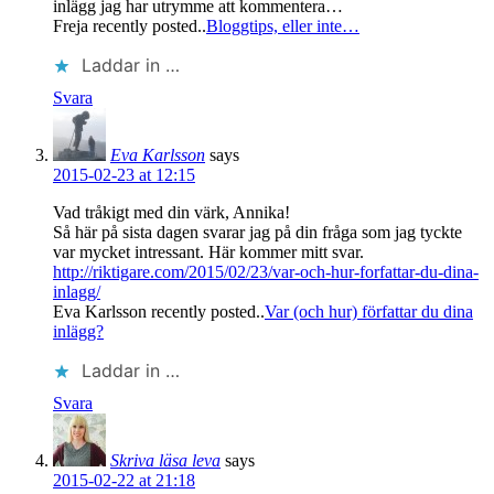
inlägg jag har utrymme att kommentera…
Freja recently posted..
Bloggtips, eller inte…
Laddar in …
Svara
Eva Karlsson
says
2015-02-23 at 12:15
Vad tråkigt med din värk, Annika!
Så här på sista dagen svarar jag på din fråga som jag tyckte
var mycket intressant. Här kommer mitt svar.
http://riktigare.com/2015/02/23/var-och-hur-forfattar-du-dina-
inlagg/
Eva Karlsson recently posted..
Var (och hur) författar du dina
inlägg?
Laddar in …
Svara
Skriva läsa leva
says
2015-02-22 at 21:18