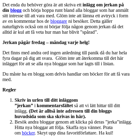
Det enda du behöver göra är att skriva ett
inlägg om jerkan på
din
blogg
och börja hoppa runt bland alla bloggar som har anmält
sitt intresse till att vara med. Glöm inte att lämna ett avtryck i form
av en kommentar hos de
bloggare
ni besöker. Detta gäller
naturligtvis också om ni börjar följa någon genom jerkan då det
alltid är kul att få veta hur man har blivit ”spårad”.
Jerkan pågår fredag – måndag varje helg!
Det finns med andra ord ingen anledning till panik då du har hela
fyra dagar på dig att svara. Glöm inte att återkomma till det här
inlägget för att se alla nya bloggar som har lagts till i listan.
Du måste ha en blogg som delvis handlar om böcker för att få vara
med.
Regler
Skriv in
urlen till ditt inlägg
om
”jerkan”
i
kommentarsfältet
så att vi lätt hittar till ditt
inlägg.
(Det är alltså inte adressen till din bloggs
huvudsida som ska skrivas in här).
Besök andra bloggar genom att klicka på deras ”jerka”inlägg.
Hitta nya bloggar att följa. Skaffa nya vänner. Prata
om
böcker
. Skryt upp dina favoritförfattare. Ha kul!