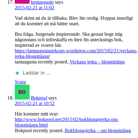
tantaugusta
says
2015-02-21 at 11:02
Vad skönt att du är tillbaka. Blev lite orolig. Hoppas innerligt
att du kommer att må bättre snart.
Bra fråga, fungerade inspirerande. Ska genast bege mig
någonstans och införskaffa en liten fin antecknings bok,
inspirerad av svaren här.
https://tantaugustastekopp.wordpress.com/2015/02/21/veckans-
jerka-blogginlagg/
tantaugusta recently posted..
Veckans jerka – blogginlägg
Laddar in …
Svara
Bokpool
says
2015-02-21 at 10:52
Här kommer mitt svar:
http://www.bokpool.net/2015/02/bokbloggsjerka-om-
blogginlagg.html
Bokpool recently posted..
Bokbloggsjerka – om blogginlägg