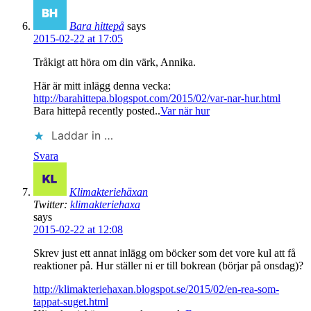
Bara hittepå
says
2015-02-22 at 17:05
Tråkigt att höra om din värk, Annika.
Här är mitt inlägg denna vecka:
http://barahittepa.blogspot.com/2015/02/var-nar-hur.html
Bara hittepå recently posted..
Var när hur
Laddar in …
Svara
Klimakteriehäxan
Twitter:
klimakteriehaxa
says
2015-02-22 at 12:08
Skrev just ett annat inlägg om böcker som det vore kul att få
reaktioner på. Hur ställer ni er till bokrean (börjar på onsdag)?
http://klimakteriehaxan.blogspot.se/2015/02/en-rea-som-
tappat-suget.html