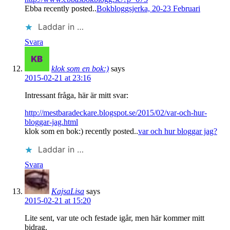
Ebba recently posted..
Bokbloggsjerka, 20-23 Februari
Laddar in …
Svara
klok som en bok:)
says
2015-02-21 at 23:16
Intressant fråga, här är mitt svar:
http://mestbaradeckare.blogspot.se/2015/02/var-och-hur-
bloggar-jag.html
klok som en bok:) recently posted..
var och hur bloggar jag?
Laddar in …
Svara
KajsaLisa
says
2015-02-21 at 15:20
Lite sent, var ute och festade igår, men här kommer mitt
bidrag.