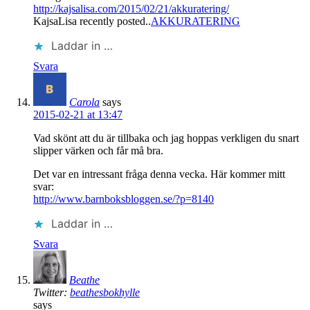
http://kajsalisa.com/2015/02/21/akkuratering/
KajsaLisa recently posted..
AKKURATERING
Laddar in …
Svara
Carola
says
2015-02-21 at 13:47
Vad skönt att du är tillbaka och jag hoppas verkligen du snart
slipper värken och får må bra.
Det var en intressant fråga denna vecka. Här kommer mitt
svar:
http://www.barnboksbloggen.se/?p=8140
Laddar in …
Svara
Beathe
Twitter:
beathesbokhylle
says