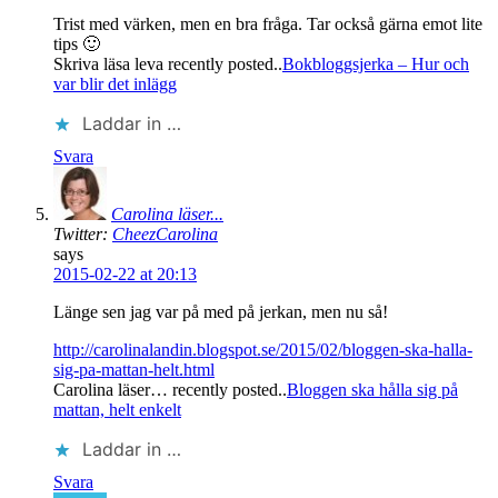
Trist med värken, men en bra fråga. Tar också gärna emot lite
tips 🙂
Skriva läsa leva recently posted..
Bokbloggsjerka – Hur och
var blir det inlägg
Laddar in …
Svara
Carolina läser...
Twitter:
CheezCarolina
says
2015-02-22 at 20:13
Länge sen jag var på med på jerkan, men nu så!
http://carolinalandin.blogspot.se/2015/02/bloggen-ska-halla-
sig-pa-mattan-helt.html
Carolina läser… recently posted..
Bloggen ska hålla sig på
mattan, helt enkelt
Laddar in …
Svara