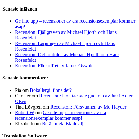
Senaste inläggen
Ge inte upp – recensioner av era recensionsexemplar kommer
asap!
Recension: Fjällgraven av Michael Hjorth och Hans
Rosenfeldt
Recension: Lärjungen av Michael Hjorth och Hans
Rosenfeldt
Recension: Det fördolda av Michael Hjorth och Hans
Rosenfeldt
Recension: Flickoffret av James Oswald
Senaste kommentarer
Pia
om
Bokallergi, finns det?
Christer
om
Recension: Hon tackade gudarna av Jussi Adler
Olsen
Tina Lövgren
om
Recension: Försvunnen av Mo Hayder
Robert W
om
Ge inte upp – recensioner av era
recensionsexemplar kommer asap!
Elizabeth
om
Berättarteknisk detalj
Translation Software