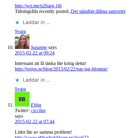
http://wp.me/p26arg-1t6
TidningsIda recently posted..
Det ständigt dåliga samvetet
Laddar in …
Svara
Susanne
says
2015-02-22 at 09:24
Intressant att få tänka lite kring detta!
http://josjos.se/blog/2015/02/22/nar-jag-bloggar/
Laddar in …
Svara
Ebba
Twitter:
ciccilus
says
2015-02-22 at 07:44
Lider lite av samma problem!
http://www.ebbasbokblogg.se/?p=673