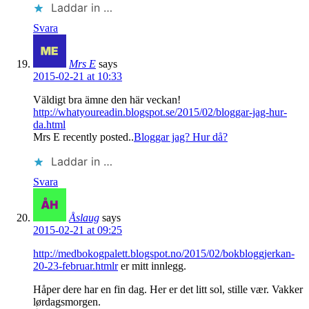
Laddar in …
Svara
Mrs E
says
2015-02-21 at 10:33
Väldigt bra ämne den här veckan!
http://whatyoureadin.blogspot.se/2015/02/bloggar-jag-hur-
da.html
Mrs E recently posted..
Bloggar jag? Hur då?
Laddar in …
Svara
Åslaug
says
2015-02-21 at 09:25
http://medbokogpalett.blogspot.no/2015/02/bokbloggjerkan-
20-23-februar.htmlr
er mitt innlegg.
Håper dere har en fin dag. Her er det litt sol, stille vær. Vakker
lørdagsmorgen.