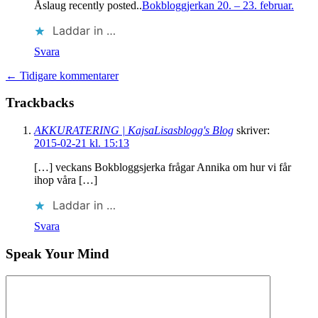
Åslaug recently posted..
Bokbloggjerkan 20. – 23. februar.
Laddar in …
Svara
← Tidigare kommentarer
Trackbacks
AKKURATERING | KajsaLisasblogg's Blog
skriver:
2015-02-21 kl. 15:13
[…] veckans Bokbloggsjerka frågar Annika om hur vi får
ihop våra […]
Laddar in …
Svara
Speak Your Mind