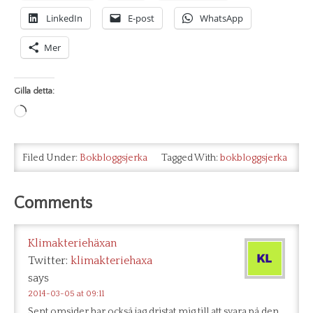
LinkedIn
E-post
WhatsApp
Mer
Gilla detta:
Laddar
in
…
Filed Under:
Bokbloggsjerka
Tagged With:
bokbloggsjerka
Comments
Klimakteriehäxan
Twitter:
klimakteriehaxa
says
2014-03-05 at 09:11
Sent omsider har också jag dristat mig till att svara på den