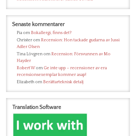
Senaste kommentarer
Pia
om
Bokallergi, finns det?
Christer
om
Recension: Hon tackade gudarna av Jussi
Adler Olsen
Tina Lövgren
om
Recension: Försvunnen av Mo
Hayder
Robert W
om
Ge inte upp – recensioner av era
recensionsexemplar kommer asap!
Elizabeth
om
Berättarteknisk detalj
Translation Software