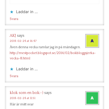
Laddar in …
Svara
AKJ
says
2014-02-24 at 16:47
Även denna vecka ramlar jag in på måndagen.
http://mestpocket.blogspot.se/2014/02/bokbloggsjerka-
vecka-8.html
Laddar in …
Svara
klok som en bok:-)
says
2014-02-24 at 11:51
Här är mitt svar