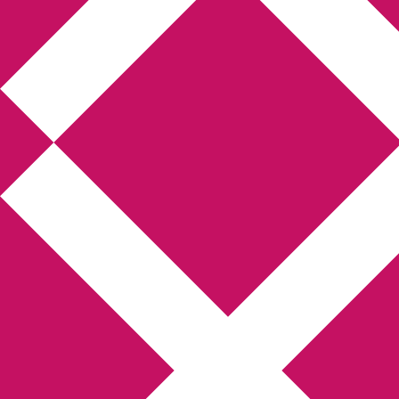
Annikas litteratur- och
kulturblogg
Deckare, kriminalromaner, thrillers
Hem
Boktolva
Författarfemman
Kontakt
Om
Webbshop Amazon
Gästinlägg
Bokbloggsjerka
Bloggmaraton
Deckare
Kriminalroman
Utskriftscentralen
Min tv-blogg