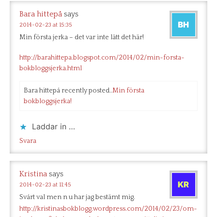
Bara hittepå
says
2014-02-23 at 15:35
Min första jerka – det var inte lätt det här!
http://barahittepa.blogspot.com/2014/02/min-forsta-
bokbloggsjerka.html
Bara hittepå recently posted..
Min första
bokbloggsjerka!
Laddar in …
Svara
Kristina
says
2014-02-23 at 11:45
Svårt val men n u har jag bestämt mig.
http://kristinasbokblogg.wordpress.com/2014/02/23/om-