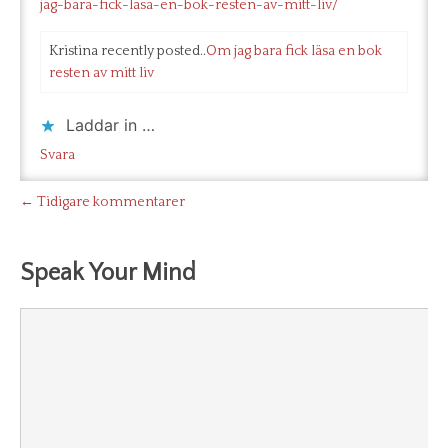
jag-bara-fick-lasa-en-bok-resten-av-mitt-liv/
Kristina recently posted..
Om jag bara fick läsa en bok
resten av mitt liv
Laddar in …
Svara
← Tidigare kommentarer
Speak Your Mind