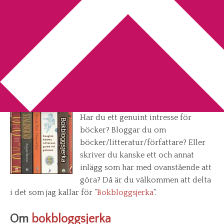
You are here:
Home
/
Bokbloggsjerka
/
Bokbloggsjerka 21 –
24 februari
Bokbloggsjerka 21 – 24 februari
2014-02-21
by
Annika
62 Comments
Har du ett genuint intresse för
böcker? Bloggar du om
böcker/litteratur/författare? Eller
skriver du kanske ett och annat
inlägg som har med ovanstående att
göra? Då är du välkommen att delta
i det som jag kallar för ”
Bokbloggsjerka
”.
Om
bokbloggsjerka