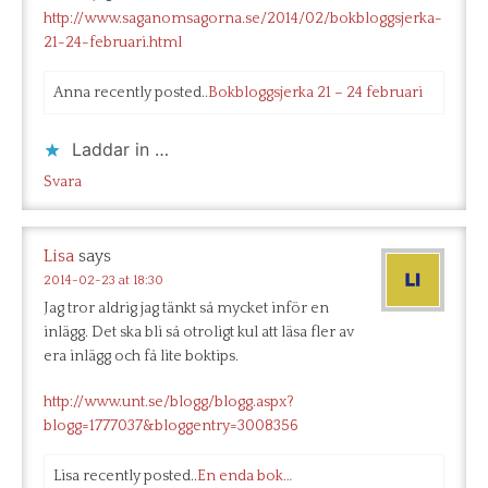
http://www.saganomsagorna.se/2014/02/bokbloggsjerka-
21-24-februari.html
Anna recently posted..
Bokbloggsjerka 21 – 24 februari
Laddar in …
Svara
Lisa
says
2014-02-23 at 18:30
Jag tror aldrig jag tänkt så mycket inför en
inlägg. Det ska bli så otroligt kul att läsa fler av
era inlägg och få lite boktips.
http://www.unt.se/blogg/blogg.aspx?
blogg=1777037&bloggentry=3008356
Lisa recently posted..
En enda bok…