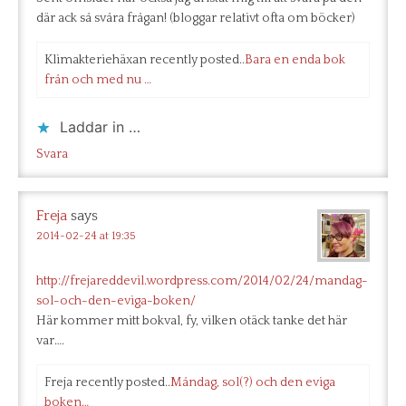
där ack så svåra frågan! (bloggar relativt ofta om böcker)
Klimakteriehäxan recently posted..
Bara en enda bok
från och med nu …
Laddar in …
Svara
Freja
says
2014-02-24 at 19:35
http://frejareddevil.wordpress.com/2014/02/24/mandag-
sol-och-den-eviga-boken/
Här kommer mitt bokval, fy, vilken otäck tanke det här
var….
Freja recently posted..
Måndag, sol(?) och den eviga
boken…