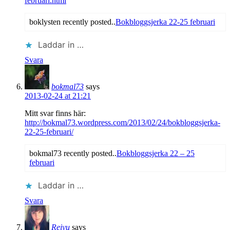
februari.html
boklysten recently posted..
Bokbloggsjerka 22-25 februari
Laddar in …
Svara
bokmal73
says
2013-02-24 at 21:21
Mitt svar finns här:
http://bokmal73.wordpress.com/2013/02/24/bokbloggsjerka-
22-25-februari/
‎
bokmal73 recently posted..
Bokbloggsjerka 22 – 25
februari
Laddar in …
Svara
Reiyu
says