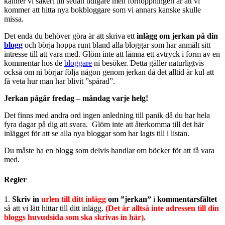
känner vi säkert till sedan tidigare men förhoppningen är att vi
kommer att hitta nya bokbloggare som vi annars kanske skulle
missa.
Det enda du behöver göra är att skriva ett
inlägg om jerkan på din
blogg
och börja hoppa runt bland alla bloggar som har anmält sitt
intresse till att vara med. Glöm inte att lämna ett avtryck i form av en
kommentar hos de
bloggare
ni besöker. Detta gäller naturligtvis
också om ni börjar följa någon genom jerkan då det alltid är kul att
få veta hur man har blivit ”spårad”.
Jerkan pågår fredag – måndag varje helg!
Det finns med andra ord ingen anledning till panik då du har hela
fyra dagar på dig att svara. Glöm inte att återkomma till det här
inlägget för att se alla nya bloggar som har lagts till i listan.
Du måste ha en blogg som delvis handlar om böcker för att få vara
med.
Regler
1.
Skriv in
urlen till ditt inlägg
om ”jerkan”
i
kommentarsfältet
så att vi lätt hittar till ditt inlägg.
(Det är alltså inte adressen till din
bloggs huvudsida som ska skrivas in här).