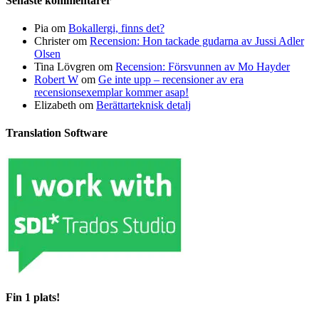
Senaste kommentarer
Pia
om
Bokallergi, finns det?
Christer
om
Recension: Hon tackade gudarna av Jussi Adler
Olsen
Tina Lövgren
om
Recension: Försvunnen av Mo Hayder
Robert W
om
Ge inte upp – recensioner av era
recensionsexemplar kommer asap!
Elizabeth
om
Berättarteknisk detalj
Translation Software
Fin 1 plats!