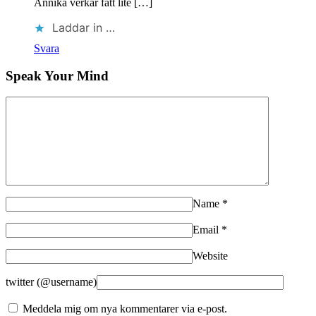
Annika verkar fått lite […]
Laddar in …
Svara
Speak Your Mind
Name
*
Email
*
Website
twitter (@username)
Meddela mig om nya kommentarer via e-post.