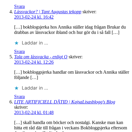
Svara
Lässvackor? | Tant Augustas tekopp
skriver:
2013-02-24 kl. 16:42
[…] bokblogsjerka hos Annika ställer idag frågan Brukar du
drabbas av lässvackor ibland och hur gör du i så fall […]
Laddar in …
Svara
Tala om lässvacka - enligt O
skriver:
2013-02-24 kl. 12:26
[…] bokbloggsjerka handlar om lässvackor och Annika ställer
följande […]
Laddar in …
Svara
LITE ARTIFICIELL DÅTID | KajsaLisasblogg's Blog
skriver:
2013-02-24 kl. 01:48
[…] skall handla om böcker och nostalgi. Kanske man kan
hitta ett råd där till frågan i veckans Bokbloggsjerka eftersom