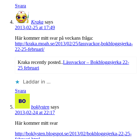
Svara
Kraka
says
2013-02-25 at 17:49
Här kommer mitt svar på veckans fråga:
http://kraka.moah.se/2013/02/25/lassvackor-bokbloggsjerka-
22-25-februari/
Kraka recently posted..
Lässvackor – Bokbloggsjerka 22-
25 februari
Laddar in …
Svara
boklysten
says
2013-02-24 at 22:17
Här kommer mitt svar
http://boklysten.blogspot.se/2013/02/bokbloggsjerka-22-25-