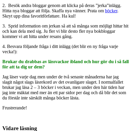
2. Besök andra bloggar genom att klicka på deras ”jerka”inlägg.
Hitta nya bloggar att följa. Skaffa nya vänner. Prata om
böcker
.
Skryt upp dina favoritförfattare. Ha kul!
3. Sprid information om jerkan så att så många som möjligt hittar hit
och kan dela med sig. Ju fler vi blir desto fler nya bokbloggar
kommer vi att hitta under resans gång.
4. Besvara följande fråga i ditt inlägg (det blir en ny fråga varje
vecka!):
Brukar du drabbas av lässvackor ibland och hur gör du i så fall
för att ta dig ur dem?
Jag läser varje dag men under de två senaste månaderna har jag
slagit något slags läsrekord av det ovanligare slaget. I normalfallet
brukar jag läsa 2 – 3 böcker i veckan, men under den här tiden har
jag inte mäktat med mer än ett par sidor per dag och då blir det som
du förstår inte särskilt många böcker lästa.
Frustrerande!
Vidare läsning