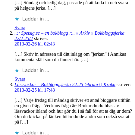
[…] Söndag och ledig dag, passade på att kolla in och svara
på helgens jerka. […]
Laddar in …
Svara
..:: Spetsig.se – en bokblogg ::.. » Arkiv » Bokbloggsjerka
22/2-25/2
skriver:
2013-02-26 kl. 02:43
[…] Skriv in adressen till ditt inlägg om ”jerkan” i Annikas
kommentarsfält som du finner här. […]
Laddar in …
Svara
Lässvackor – Bokbloggsjerka 22-25 februari | Kraka
skriver:
2013-02-25 kl. 17:48
[…] Varje fredag till måndag skriver ett antal bloggare utifrån
en given fråga. Veckans fråga är: Brukar du drabbas av
lässvackor ibland och hur gör du i så fall för att ta dig ur dem?
Om du klickar på länken hittar du de andra som också svarat
på […]
Laddar in …