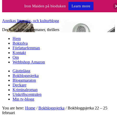
Iron Maiden på bioduken
Learn more
Annikas litteratur- och kulturblogg
Deckare, kriminalromaner, thrillers
Hem
Boktolva
Författarfemman
Kontakt
Om
Webbshop Amazon
Gästinlägg
Bokbloggsjerka
Bloggmaraton
Deckare
Kriminalroman
Utskriftscentralen
Min tv-blogg
You are here:
Home
/
Bokbloggsjerka
/
Bokbloggsjerka 22 – 25
februari