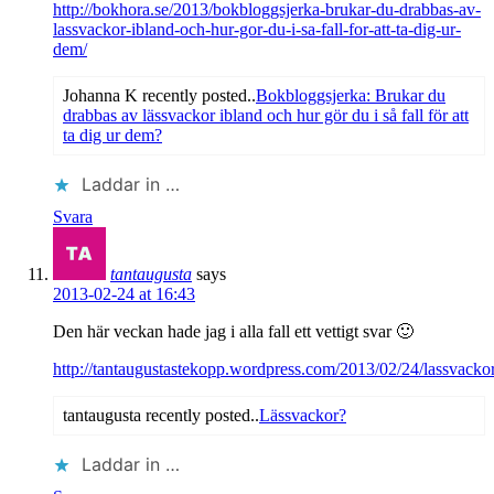
http://bokhora.se/2013/bokbloggsjerka-brukar-du-drabbas-av-
lassvackor-ibland-och-hur-gor-du-i-sa-fall-for-att-ta-dig-ur-
dem/
Johanna K recently posted..
Bokbloggsjerka: Brukar du
drabbas av lässvackor ibland och hur gör du i så fall för att
ta dig ur dem?
Laddar in …
Svara
tantaugusta
says
2013-02-24 at 16:43
Den här veckan hade jag i alla fall ett vettigt svar 🙂
http://tantaugustastekopp.wordpress.com/2013/02/24/lassvackor
tantaugusta recently posted..
Lässvackor?
Laddar in …