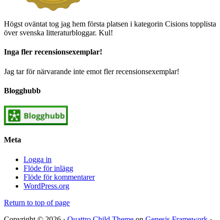
Högst oväntat tog jag hem första platsen i kategorin Cisions topplista
över svenska litteraturbloggar. Kul!
Inga fler recensionsexemplar!
Jag tar för närvarande inte emot fler recensionsexemplar!
Blogghubb
Meta
Logga in
Flöde för inlägg
Flöde för kommentarer
WordPress.org
Return to top of page
Copyright © 2026 ·
Quattro Child Theme
on
Genesis Framework
·