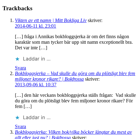
Trackbacks
Vikten av ett namn | Mitt Bokliga Liv
skriver:
2014-06-11 kl. 23:01
[…] fråga i Annikas bokbloggsjerka är om det finns någon
karaktär som man tycker bär upp sitt namn exceptionellt bra.
Det var inte […]
Laddar in …
Svara
Bokbloggsjerka – Vad skulle du göra om du plötsligt blev fem
miljoner kronor rikare? | Bokfrossa
skriver:
2013-09-06 kl. 10:37
[…] den här veckans bokbloggsjerka ställs frågan: Vad skulle
du göra om du plötsligt blev fem miljoner kronor rikare? För
fem […]
Laddar in …
Svara
Bokbloggsjerka: Vilken bok/vilka böcker längtar du mest av
allt efter just nu? | Bokfrossa
skriver: