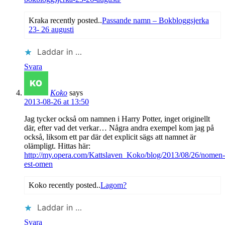
Kraka recently posted..
Passande namn – Bokbloggsjerka
23- 26 augusti
Laddar in …
Svara
Koko
says
2013-08-26 at 13:50
Jag tycker också om namnen i Harry Potter, inget originellt
där, efter vad det verkar… Några andra exempel kom jag på
också, liksom ett par där det explicit sägs att namnet är
olämpligt. Hittas här:
http://my.opera.com/Kattslaven_Koko/blog/2013/08/26/nomen-
est-omen
Koko recently posted..
Lagom?
Laddar in …
Svara