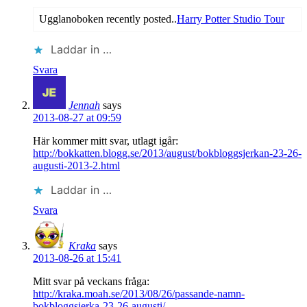
Ugglanoboken recently posted..
Harry Potter Studio Tour
Laddar in …
Svara
Jennah
says
2013-08-27 at 09:59
Här kommer mitt svar, utlagt igår:
http://bokkatten.blogg.se/2013/august/bokbloggsjerkan-23-26-
augusti-2013-2.html
Laddar in …
Svara
Kraka
says
2013-08-26 at 15:41
Mitt svar på veckans fråga:
http://kraka.moah.se/2013/08/26/passande-namn-
bokbloggsjerka-23-26-augusti/