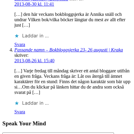
2013-08-30 kl. 11:41
[…] den här veckans bokbloggsjerka är Annika snäll och
undrar Vilken bok/vilka böcker längtar du mest av allt efter
just […]
Laddar in …
Svara
Passande namn – Bokbloggsjerka 23- 26 augusti | Kraka
skriver:
2013-08-26 kl. 15:40
[…] Varje fredag till måndag skriver ett antal bloggare utifrån
en given fråga. Veckans fråga är: Låt oss återgå till ämnet
karaktärer för en stund: Finns det någon karaktär som bär upp
si…Om du klickar på länken hittar du de andra som också
svarat på […]
Laddar in …
Svara
Speak Your Mind