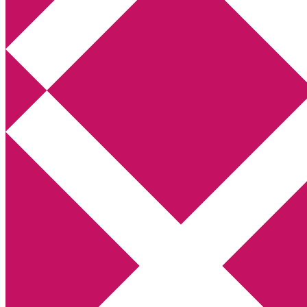
Annikas litteratur- och kulturblogg
Deckare, kriminalromaner, thrillers
Hem
Boktolva
Författarfemman
Kontakt
Om
Webbshop Amazon
Gästinlägg
Bokbloggsjerka
Bloggmaraton
Deckare
Kriminalroman
Utskriftscentralen