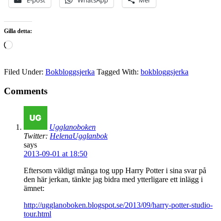
E-post
WhatsApp
Mer
Gilla detta:
Laddar
in
…
Filed Under:
Bokbloggsjerka
Tagged With:
bokbloggsjerka
Comments
Ugglanoboken
Twitter:
HelenaUgglanbok
says
2013-09-01 at 18:50
Eftersom väldigt många tog upp Harry Potter i sina svar på
den här jerkan, tänkte jag bidra med ytterligare ett inlägg i
ämnet:
http://ugglanoboken.blogspot.se/2013/09/harry-potter-studio-
tour.html