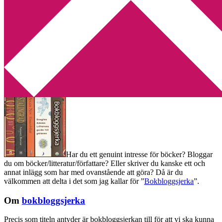
Min tv-blogg
You are here:
Home
/
Bokbloggsjerka
/
Bokbloggsjerka 23 – 26
augusti
Bokbloggsjerka 23 – 26 augusti
2013-08-23
by
Annika
60 Comments
Har du ett genuint intresse för böcker? Bloggar
du om böcker/litteratur/författare? Eller skriver du kanske ett och
annat inlägg som har med ovanstående att göra? Då är du
välkommen att delta i det som jag kallar för ”
Bokbloggsjerka
”.
Om
bokbloggsjerka
Precis som titeln antyder är bokbloggsjerkan till för att vi ska kunna