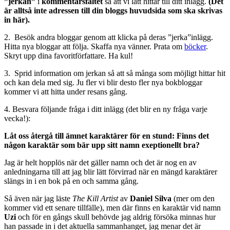
”jerkan”
i
kommentarsfältet
så att vi lätt hittar till ditt inlägg.
(Det
är alltså inte adressen till din bloggs huvudsida som ska skrivas
in här).
2. Besök andra bloggar genom att klicka på deras ”jerka”inlägg.
Hitta nya bloggar att följa. Skaffa nya vänner. Prata om
böcker
.
Skryt upp dina favoritförfattare. Ha kul!
3. Sprid information om jerkan så att så många som möjligt hittar hit
och kan dela med sig. Ju fler vi blir desto fler nya bokbloggar
kommer vi att hitta under resans gång.
4. Besvara följande fråga i ditt inlägg (det blir en ny fråga varje
vecka!):
Låt oss återgå till ämnet karaktärer för en stund: Finns det
någon karaktär som bär upp sitt namn exeptionellt bra?
Jag är helt hopplös när det gäller namn och det är nog en av
anledningarna till att jag blir lätt förvirrad när en mängd karaktärer
slängs in i en bok på en och samma gång.
Så även när jag läste
The Kill Artist
av
Daniel Silva
(mer om den
kommer vid ett senare tillfälle), men där finns en karaktär vid namn
Uzi
och för en gångs skull behövde jag aldrig försöka minnas hur
han passade in i det aktuella sammanhanget, jag menar det är