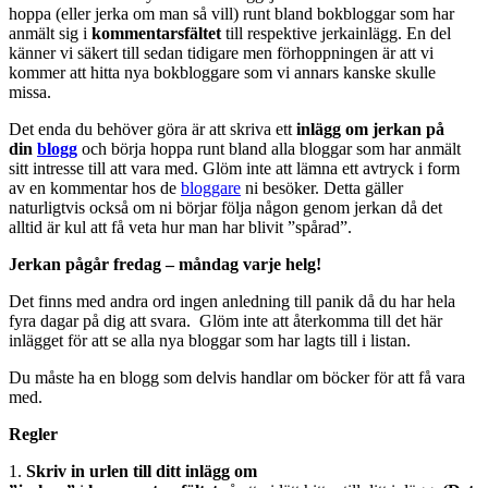
hoppa (eller jerka om man så vill) runt bland bokbloggar som har
anmält sig i
kommentarsfältet
till respektive jerkainlägg. En del
känner vi säkert till sedan tidigare men förhoppningen är att vi
kommer att hitta nya bokbloggare som vi annars kanske skulle
missa.
Det enda du behöver göra är att skriva ett
inlägg om jerkan på
din
blogg
och börja hoppa runt bland alla bloggar som har anmält
sitt intresse till att vara med. Glöm inte att lämna ett avtryck i form
av en kommentar hos de
bloggare
ni besöker. Detta gäller
naturligtvis också om ni börjar följa någon genom jerkan då det
alltid är kul att få veta hur man har blivit ”spårad”.
Jerkan pågår fredag – måndag varje helg!
Det finns med andra ord ingen anledning till panik då du har hela
fyra dagar på dig att svara. Glöm inte att återkomma till det här
inlägget för att se alla nya bloggar som har lagts till i listan.
Du måste ha en blogg som delvis handlar om böcker för att få vara
med.
Regler
1.
Skriv in
urlen till ditt inlägg
om