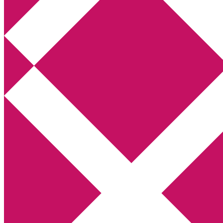
Annikas litteratur- och kulturblogg
Deckare, kriminalromaner, thrillers
Hem
Boktolva
Författarfemman
Kontakt
Om
Webbshop Amazon
Gästinlägg
Bokbloggsjerka
Bloggmaraton
Deckare
Kriminalroman
Utskriftscentralen