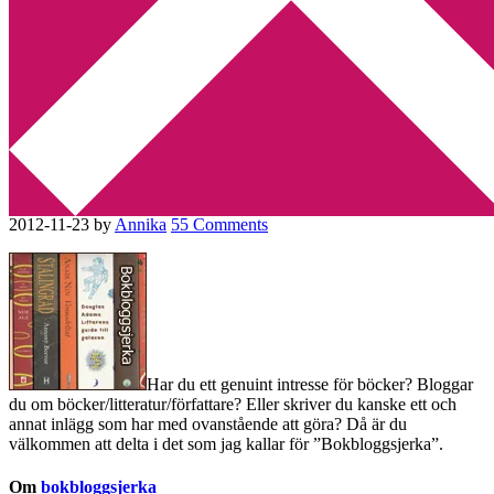
Min tv-blogg
You are here:
Home
/
Bokbloggsjerka
/
Bokbloggsjerka – 23 – 26
november
Bokbloggsjerka – 23 – 26
november
2012-11-23
by
Annika
55 Comments
Har du ett genuint intresse för böcker? Bloggar
du om böcker/litteratur/författare? Eller skriver du kanske ett och
annat inlägg som har med ovanstående att göra? Då är du
välkommen att delta i det som jag kallar för ”Bokbloggsjerka”.
Om
bokbloggsjerka