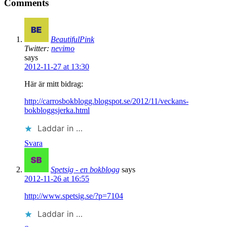
Comments
BeautifulPink
Twitter:
nevimo
says
2012-11-27 at 13:30
Här är mitt bidrag:
http://carrosbokblogg.blogspot.se/2012/11/veckans-
bokbloggsjerka.html
Laddar in …
Svara
Spetsig - en bokblogg
says
2012-11-26 at 16:55
http://www.spetsig.se/?p=7104
Laddar in …