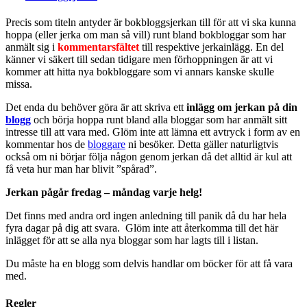
Precis som titeln antyder är bokbloggsjerkan till för att vi ska kunna
hoppa (eller jerka om man så vill) runt bland bokbloggar som har
anmält sig i
kommentarsfältet
till respektive jerkainlägg. En del
känner vi säkert till sedan tidigare men förhoppningen är att vi
kommer att hitta nya bokbloggare som vi annars kanske skulle
missa.
Det enda du behöver göra är att skriva ett
inlägg om jerkan på din
blogg
och börja hoppa runt bland alla bloggar som har anmält sitt
intresse till att vara med. Glöm inte att lämna ett avtryck i form av en
kommentar hos de
bloggare
ni besöker. Detta gäller naturligtvis
också om ni börjar följa någon genom jerkan då det alltid är kul att
få veta hur man har blivit ”spårad”.
Jerkan pågår fredag – måndag varje helg!
Det finns med andra ord ingen anledning till panik då du har hela
fyra dagar på dig att svara. Glöm inte att återkomma till det här
inlägget för att se alla nya bloggar som har lagts till i listan.
Du måste ha en blogg som delvis handlar om böcker för att få vara
med.
Regler