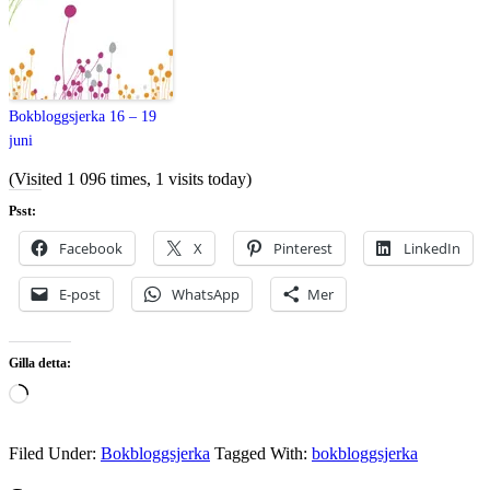
Bokbloggsjerka 16 – 19
juni
(Visited 1 096 times, 1 visits today)
Psst:
Facebook
X
Pinterest
LinkedIn
E-post
WhatsApp
Mer
Gilla detta:
Laddar
in
…
Filed Under:
Bokbloggsjerka
Tagged With:
bokbloggsjerka