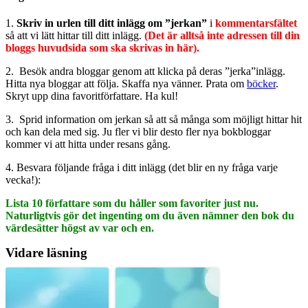
1.
Skriv in urlen till ditt inlägg om ”jerkan”
i
kommentarsfältet
så att vi lätt hittar till ditt inlägg.
(Det är alltså inte adressen till din
bloggs huvudsida som ska skrivas in här).
2. Besök andra bloggar genom att klicka på deras ”jerka”inlägg.
Hitta nya bloggar att följa. Skaffa nya vänner. Prata om
böcker
.
Skryt upp dina favoritförfattare. Ha kul!
3. Sprid information om jerkan så att så många som möjligt hittar hit
och kan dela med sig. Ju fler vi blir desto fler nya bokbloggar
kommer vi att hitta under resans gång.
4. Besvara följande fråga i ditt inlägg (det blir en ny fråga varje
vecka!):
Lista 10 författare som du håller som favoriter just nu.
Naturligtvis gör det ingenting om du även nämner den bok du
värdesätter högst av var och en.
Vidare läsning