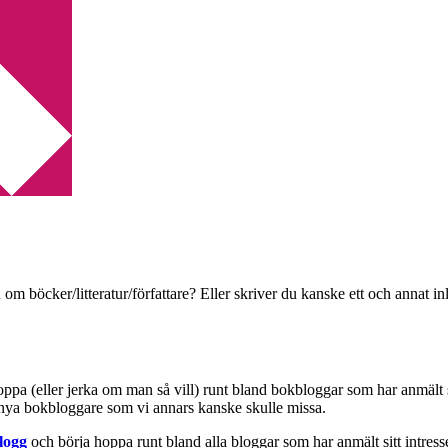
ari
i
 om böcker/litteratur/författare? Eller skriver du kanske ett och annat
hoppa (eller jerka om man så vill) runt bland bokbloggar som har anmält 
a nya bokbloggare som vi annars kanske skulle missa.
logg
och börja hoppa runt bland alla bloggar som har anmält sitt intresse