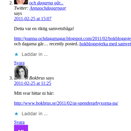
och dagarna går...
Twitter:
Annaochdagarnagr
says
2011-02-25 at 15:07
Detta var en riktig samvetsfråga!
http://joanna-ochdagarnagar.blogspot.com/2011/02/bokbloggsj
och dagarna går… recently posted..
bokbloggsjerka med samvet
Laddar in …
Svara
Bokbrus
says
2011-02-25 at 11:25
Mitt svar hittar ni här:
http://www.bokbrus.se/2011/02/ar-spenderarbyxorna-pa/
Laddar in …
Svara