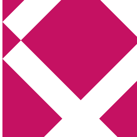
Annikas litteratur- och kulturblogg
Deckare, kriminalromaner, thrillers
Hem
Boktolva
Författarfemman
Kontakt
Om
Webbshop Amazon
Gästinlägg
Bokbloggsjerka
Bloggmaraton
Deckare
Kriminalroman
Utskriftscentralen