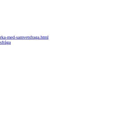
erka-med-samvetsfraga.html
sfråga