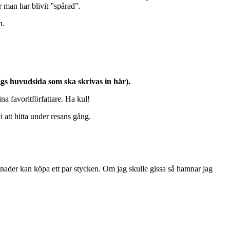
r man har blivit ”spårad”.
n.
loggs huvudsida som ska skrivas in här).
ina favoritförfattare. Ha kul!
 att hitta under resans gång.
månader kan köpa ett par stycken. Om jag skulle gissa så hamnar jag