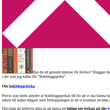
Min tv-blogg
You are here:
Home
/
Bokbloggsjerka
/
Bokbloggsjerka 25 – 28 febru
Bokbloggsjerka 25 – 28 februar
2011-02-25
by
Annika
7 Comments
Har du ett genuint intresse för böcker? Bloggar du
i det som jag kallar för ”Bokbloggsjerka”.
Om
bokbloggsjerka
Precis som titeln antyder är bokbloggsjerkan till för att vi ska kunna 
säkert till sedan tidigare men förhoppningen är att vi kommer att hitt
Det enda du behöver göra är att skriva ett
inlägg om jerkan på din
b