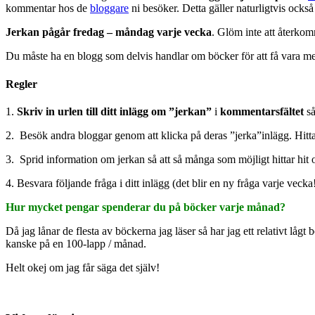
kommentar hos de
bloggare
ni besöker. Detta gäller naturligtvis också
Jerkan pågår fredag – måndag varje vecka
. Glöm inte att återkomma
Du måste ha en blogg som delvis handlar om böcker för att få vara m
Regler
1.
Skriv in urlen till ditt inlägg om ”jerkan”
i
kommentarsfältet
så 
2. Besök andra bloggar genom att klicka på deras ”jerka”inlägg. Hitta
3. Sprid information om jerkan så att så många som möjligt hittar hit o
4. Besvara följande fråga i ditt inlägg (det blir en ny fråga varje vecka!
Hur mycket pengar spenderar du på böcker varje månad?
Då jag lånar de flesta av böckerna jag läser så har jag ett relativt l
kanske på en 100-lapp / månad.
Helt okej om jag får säga det själv!