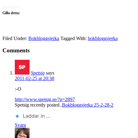
Gilla detta:
Filed Under:
Bokbloggsjerka
Tagged With:
bokbloggsjerka
Comments
Spetsig
says
2011-02-25 at 20:38
:-O
http://www.spetsig.se/?p=2897
Spetsig recently posted..
Bokbloggsjerka 25-2-28-2
Laddar in …
Svara