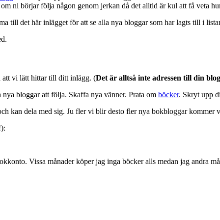
 om ni börjar följa någon genom jerkan då det alltid är kul att få veta hu
 till det här inlägget för att se alla nya bloggar som har lagts till i lista
ed.
att vi lätt hittar till ditt inlägg. (
Det är alltså inte adressen till din b
 nya bloggar att följa. Skaffa nya vänner. Prata om
böcker
. Skryt upp d
ch kan dela med sig. Ju fler vi blir desto fler nya bokbloggar kommer vi
):
ågt bokkonto. Vissa månader köper jag inga böcker alls medan jag andra 