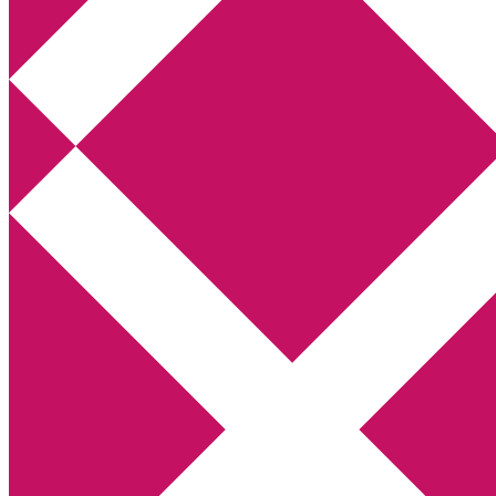
Annikas litteratur- och kulturblogg
Deckare, kriminalromaner, thrillers
Hem
Boktolva
Författarfemman
Kontakt
Om
Webbshop Amazon
Gästinlägg
Bokbloggsjerka
Bloggmaraton
Deckare
Kriminalroman
Utskriftscentralen