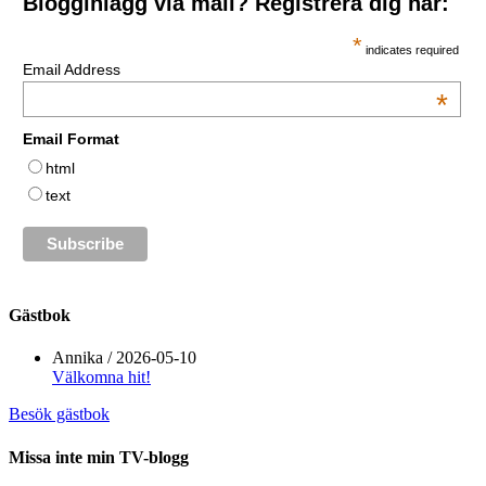
Blogginlägg via mail? Registrera dig här:
*
indicates required
Email Address
*
Email Format
html
text
Gästbok
Annika
/
2026-05-10
Välkomna hit!
Besök gästbok
Missa inte min TV-blogg