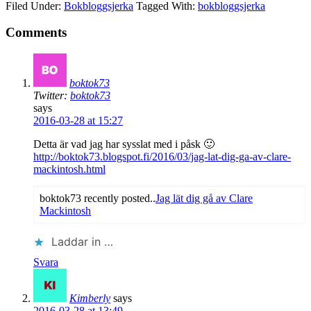
Filed Under:
Bokbloggsjerka
Tagged With:
bokbloggsjerka
Comments
boktok73
Twitter:
boktok73
says
2016-03-28 at 15:27
Detta är vad jag har sysslat med i påsk 🙂
http://boktok73.blogspot.fi/2016/03/jag-lat-dig-ga-av-clare-
mackintosh.html
boktok73 recently posted..
Jag lät dig gå av Clare
Mackintosh
Laddar in …
Svara
Kimberly
says
2016-03-28 at 13:49