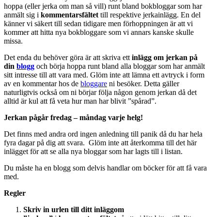
hoppa (eller jerka om man så vill) runt bland bokbloggar som har
anmält sig i
kommentarsfältet
till respektive jerkainlägg. En del
känner vi säkert till sedan tidigare men förhoppningen är att vi
kommer att hitta nya bokbloggare som vi annars kanske skulle
missa.
Det enda du behöver göra är att skriva ett
inlägg om jerkan på
din
blogg
och börja hoppa runt bland alla bloggar som har anmält
sitt intresse till att vara med. Glöm inte att lämna ett avtryck i form
av en kommentar hos de
bloggare
ni besöker. Detta gäller
naturligtvis också om ni börjar följa någon genom jerkan då det
alltid är kul att få veta hur man har blivit ”spårad”.
Jerkan pågår fredag – måndag varje helg!
Det finns med andra ord ingen anledning till panik då du har hela
fyra dagar på dig att svara. Glöm inte att återkomma till det här
inlägget för att se alla nya bloggar som har lagts till i listan.
Du måste ha en blogg som delvis handlar om böcker för att få vara
med.
Regler
Skriv in
urlen till ditt inlägg
om