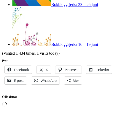
Bokbloggsjerka 23 – 26 juni
Bokbloggsjerka 16 – 19 juni
(Visited 1 434 times, 1 visits today)
Psst:
Facebook
X
Pinterest
LinkedIn
E-post
WhatsApp
Mer
Gilla detta:
Laddar
in
…