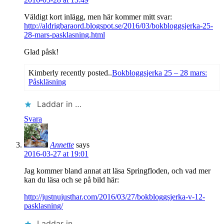
Väldigt kort inlägg, men här kommer mitt svar:
http://aldrigbaraord.blogspot.se/2016/03/bokbloggsjerka-25-
28-mars-pasklasning.html
Glad påsk!
Kimberly recently posted..
Bokbloggsjerka 25 – 28 mars:
Påskläsning
Laddar in …
Svara
Annette
says
2016-03-27 at 19:01
Jag kommer bland annat att läsa Springfloden, och vad mer
kan du läsa och se på bild här:
http://justnujusthar.com/2016/03/27/bokbloggsjerka-v-12-
pasklasning/
Laddar in …