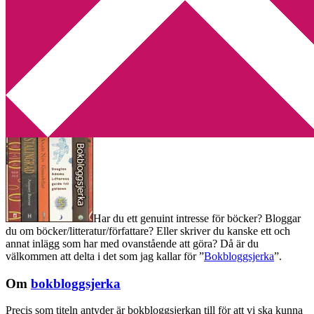
Min tv-blogg
You are here:
Home
/
Bokbloggsjerka
/
Bokbloggsjerka 25 – 28
mars
Bokbloggsjerka 25 – 28 mars
2016-03-25
by
Annika
54 Comments
Har du ett genuint intresse för böcker? Bloggar
du om böcker/litteratur/författare? Eller skriver du kanske ett och
annat inlägg som har med ovanstående att göra? Då är du
välkommen att delta i det som jag kallar för ”
Bokbloggsjerka
”.
Om
bokbloggsjerka
Precis som titeln antyder är bokbloggsjerkan till för att vi ska kunna