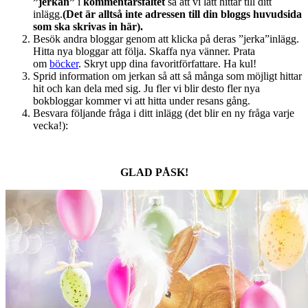
”jerkan”
i
kommentarsfältet
så att vi lätt hittar till ditt
inlägg.
(Det är alltså inte adressen till din bloggs huvudsida
som ska skrivas in här).
Besök andra bloggar genom att klicka på deras ”jerka”inlägg.
Hitta nya bloggar att följa. Skaffa nya vänner. Prata
om
böcker
. Skryt upp dina favoritförfattare. Ha kul!
Sprid information om jerkan så att så många som möjligt hittar
hit och kan dela med sig. Ju fler vi blir desto fler nya
bokbloggar kommer vi att hitta under resans gång.
Besvara följande fråga i ditt inlägg (det blir en ny fråga varje
vecka!):
GLAD PÅSK!