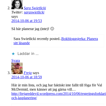
Sara Swietlicki
Twitter:
saraswietlicki
says
2014-10-06 at 19:53
Så här planerar jag (inte)! 🙂
Sara Swietlicki recently posted..
Bokbloggsjerka: Planera
sitt läsande
Laddar in …
Svara
Freja
says
2014-10-06 at 18:59
Här är min lista, och jag har faktiskt inte fallit till föga för Val
McDermid, men känner att jag gärna vill…
http://frejareddevil.wordpress.com/2014/10/06/regeringsforklar
och-lasplanering/