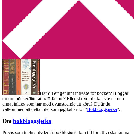
Min tv-blogg
You are here:
Home
/
Bokbloggsjerka
/
Bokbloggsjerka 3 – 6
oktober
Bokbloggsjerka 3 – 6 oktober
2014-10-03
by
Annika
81 Comments
Har du ett genuint intresse för böcker? Bloggar
du om böcker/litteratur/författare? Eller skriver du kanske ett och
annat inlägg som har med ovanstående att göra? Då är du
välkommen att delta i det som jag kallar för ”
Bokbloggsjerka
”.
Om
bokbloggsjerka
Precis som titeln antyder är bokbloggsjerkan till för att vi ska kunna