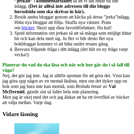
”jerkan”
i
kommentarsfältet
så att vi lätt hittar till ditt
inlägg.
(Det är alltså inte adressen till din bloggs
huvudsida som ska skrivas in här).
Besök andra bloggar genom att klicka på deras ”jerka”inlägg.
Hitta nya bloggar att följa. Skaffa nya vänner. Prata
om
böcker
. Skryt upp dina favoritförfattare. Ha kul!
Sprid information om jerkan så att så många som möjligt hittar
hit och kan dela med sig. Ju fler vi blir desto fler nya
bokbloggar kommer vi att hitta under resans gång.
Besvara följande fråga i ditt inlägg (det blir en ny fråga varje
vecka!):
Planerar du vad du ska läsa och när och hur går du i så fall till
väga?
Nej, det gör jag inte. Jag är alltför spontan för att göra det. Visst kan
jag göra upp något av en mental läslista, men om det dyker upp en
bok som jag bara inte kan motstå, som
Brända broar
av
Val
McDermid
, gjorde sist så faller hela min planering.
Men jag är okej med det och jag älskar att ha ett överflöd av böcker
att välja mellan. Varje dag.
Vidare läsning