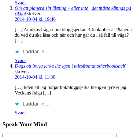
Svara
Om att planera sin läsning – eller inte | det måste kännas på
riktigt
skriver:
2014-10-04 kl. 19:46
[…] Annikas fråga i bokbloggsjerkan 3-6 oktober är Planerar
du vad du ska läsa och när och hur går du i så fall till väga?
[…]
Laddar in …
Svara
Dags att börja jerka lite igen | talesfromanotherbookshelf
skriver:
2014-10-04 kl. 11:30
[…] tiden att jag börjar bokbloggsjerka lite igen tycker jag.
Veckans fråga […]
Laddar in …
Svara
Speak Your Mind