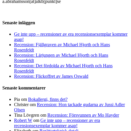
a.abrahamsson[at]alkb[punkt]se
Senaste inläggen
Ge inte upp – recensioner av era recensionsexemplar kommer
asap!
Recension: Fjällgraven av Michael Hjorth och Hans
Rosenfeldt
Recension: Lärjungen av Michael Hjorth och Hans
Rosenfeldt
Recension: Det fördolda av Michael Hjorth och Hans
Rosenfeldt
Recension: Flickoffret av James Oswald
Senaste kommentarer
Pia
om
Bokallergi, finns det?
Christer
om
Recension: Hon tackade gudarna av Jussi Adler
Olsen
Tina Lövgren
om
Recension: Försvunnen av Mo Hayder
Robert W
om
Ge inte upp – recensioner av era
recensionsexemplar kommer asap!
Elizabeth
om
Berättarteknisk detalj