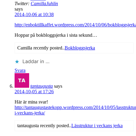
Twitter:
CamillaJuhlin
says
2014-10-06 at 10:38
http://enboktillkaffet.wordpress.com/2014/10/06/bokbloggsjerk
Hoppar på bokbloggsjerka i sista sekund…
Camilla recently posted..
Bokbloggsjerka
Laddar in …
Svara
tantaugusta
says
2014-10-05 at 17:26
Här är mina svar!
http://tantaugustastekopp.wordpress.com/2014/10/05/lasstruktur
i-veckans-jerka/
tantaugusta recently posted..
Lässtruktur i veckans jerka