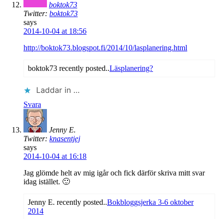
boktok73
Twitter:
boktok73
says
2014-10-04 at 18:56
http://boktok73.blogspot.fi/2014/10/lasplanering.html
boktok73 recently posted..
Läsplanering?
Laddar in …
Svara
Jenny E.
Twitter:
knasentjej
says
2014-10-04 at 16:18
Jag glömde helt av mig igår och fick därför skriva mitt svar
idag istället. 🙂
Jenny E. recently posted..
Bokbloggsjerka 3-6 oktober
2014