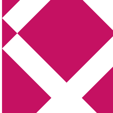
Annikas litteratur- och kulturblogg
Deckare, kriminalromaner, thrillers
Hem
Boktolva
Författarfemman
Kontakt
Om
Webbshop Amazon
Gästinlägg
Bokbloggsjerka
Bloggmaraton
Deckare
Kriminalroman
Utskriftscentralen