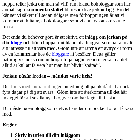
hoppa (eller jerka om man så vill) runt bland bokbloggar som har
anmält sig i
kommentarsfältet
till respektive jerkainlägg. En del
känner vi säkert till sedan tidigare men förhoppningen är att vi
kommer att hitta nya bokbloggare som vi annars kanske skulle
missa.
Det enda du behöver göra är att skriva ett
inlägg om jerkan på
din
blogg
och börja hoppa runt bland alla bloggar som har anmält
sitt intresse till att vara med. Glöm inte att lämna ett avtryck i form
av en kommentar hos de
bloggare
ni besöker. Detta gäller
naturligtvis också om ni börjar följa någon genom jerkan då det
alltid är kul att få veta hur man har blivit ”spårad”.
Jerkan pågår fredag – måndag varje helg!
Det finns med andra ord ingen anledning till panik då du har hela
fyra dagar på dig att svara. Glöm inte att återkomma till det här
inlägget för att se alla nya bloggar som har lagts till i listan.
Du måste ha en blogg som delvis handlar om böcker för att få vara
med.
Regler
Skriv in
urlen till ditt inlägg
om