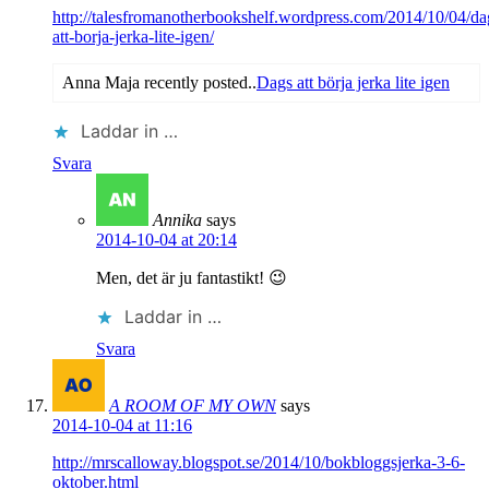
http://talesfromanotherbookshelf.wordpress.com/2014/10/04/da
att-borja-jerka-lite-igen/
Anna Maja recently posted..
Dags att börja jerka lite igen
Laddar in …
Svara
Annika
says
2014-10-04 at 20:14
Men, det är ju fantastikt! 😉
Laddar in …
Svara
A ROOM OF MY OWN
says
2014-10-04 at 11:16
http://mrscalloway.blogspot.se/2014/10/bokbloggsjerka-3-6-
oktober.html