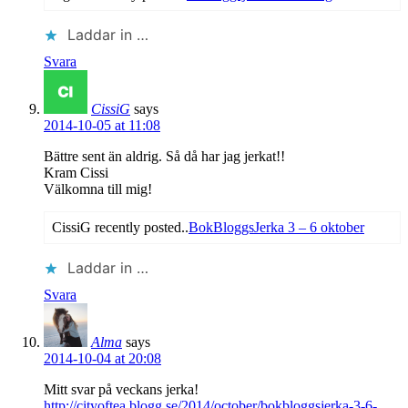
Laddar in …
Svara
CissiG
says
2014-10-05 at 11:08
Bättre sent än aldrig. Så då har jag jerkat!!
Kram Cissi
Välkomna till mig!
CissiG recently posted..
BokBloggsJerka 3 – 6 oktober
Laddar in …
Svara
Alma
says
2014-10-04 at 20:08
Mitt svar på veckans jerka!
http://cityoftea.blogg.se/2014/october/bokbloggsjerka-3-6-