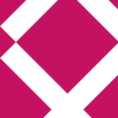
Annikas litteratur- och
kulturblogg
Deckare, kriminalromaner, thrillers
Hem
Boktolva
Författarfemman
Kontakt
Om
Webbshop Amazon
Gästinlägg
Bokbloggsjerka
Bloggmaraton
Deckare
Kriminalroman
Utskriftscentralen
Min tv-blogg