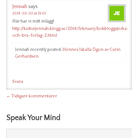
Jennah
says
2014-02-03 at 19:01
Här har vi mitt inlägg!
http://kulturjennah.blogg.se/2014/february/bokbloggsjerka-
och-bra-forlag-2.html
Jennah recently posted..
Hennes Iskalla Ögon av Carin
Gerhardsen
Svara
← Tidigare kommentarer
Speak Your Mind