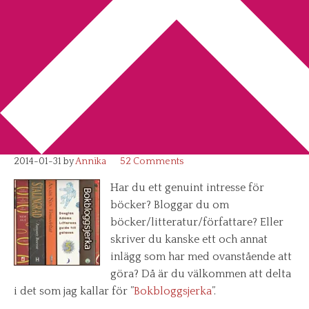
You are here:
Home
/
Bokbloggsjerka
/
Bokbloggsjerka 31
januari – 3 februari
Bokbloggsjerka 31 januari – 3
februari
2014-01-31
by
Annika
52 Comments
Har du ett genuint intresse för
böcker? Bloggar du om
böcker/litteratur/författare? Eller
skriver du kanske ett och annat
inlägg som har med ovanstående att
göra? Då är du välkommen att delta
i det som jag kallar för ”
Bokbloggsjerka
”.