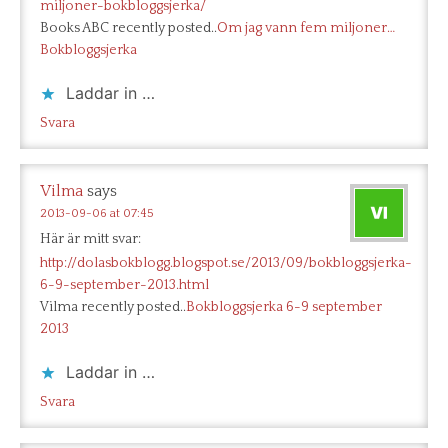
miljoner-bokbloggsjerka/
Books ABC recently posted..
Om jag vann fem miljoner…
Bokbloggsjerka
Laddar in …
Svara
Vilma
says
2013-09-06 at 07:45
Här är mitt svar:
http://dolasbokblogg.blogspot.se/2013/09/bokbloggsjerka-
6-9-september-2013.html
Vilma recently posted..
Bokbloggsjerka 6-9 september
2013
Laddar in …
Svara