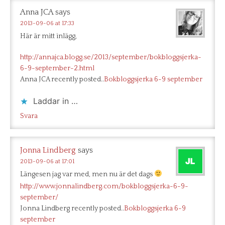
Anna JCA
says
2013-09-06 at 17:33
Här är mitt inlägg,
http://annajca.blogg.se/2013/september/bokbloggsjerka-
6-9-september-2.html
Anna JCA recently posted..
Bokbloggsjerka 6-9 september
Laddar in …
Svara
Jonna Lindberg
says
2013-09-06 at 17:01
Längesen jag var med, men nu är det dags
http://www.jonnalindberg.com/bokbloggsjerka-6-9-
september/
Jonna Lindberg recently posted..
Bokbloggsjerka 6-9
september