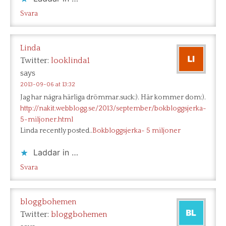
Svara
Linda
Twitter:
looklinda1
says
2013-09-06 at 13:32
Jag har några härliga drömmar.suck:). Här kommer dom:).
http://nakit.webblogg.se/2013/september/bokbloggsjerka-
5-miljoner.html
Linda recently posted..
Bokbloggsjerka- 5 miljoner
Laddar in …
Svara
bloggbohemen
Twitter:
bloggbohemen