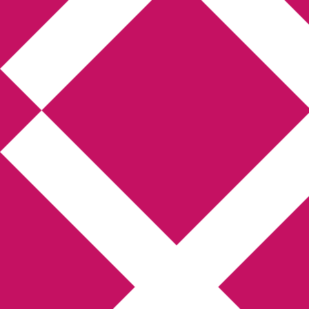
Annikas litteratur- och
kulturblogg
Deckare, kriminalromaner, thrillers
Hem
Boktolva
Författarfemman
Kontakt
Om
Webbshop Amazon
Gästinlägg
Bokbloggsjerka
Bloggmaraton
Deckare
Kriminalroman
Utskriftscentralen
Min tv-blogg