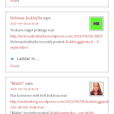
Svara
Helenas bokhylla
says
2013-09-06 at 10:34
Veckans något präktiga svar:
http://helenasbokhylla.wordpress.com/2013/09/06/2817/
Helenas bokhylla recently posted..
Bokbloggsjerka 6 – 9
september
Laddar in …
Svara
*Malin*
says
2013-09-06 at 10:34
Här kommer mitt helt boklösa svar:
http://malinsblog.wordpress.com/2013/09/06/bokbloggsjerka-
om-att-bli-miljonar/
*Malin* recently posted..
Bokbloggsjerka – om att bli