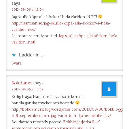
says
2013-09-06 at 16:04
Jag skulle köpa alla böcker i hela världen…NOT!
http://lasresan.se/jag-skulle-kopa-alla-bocker-i-hela-
varlden-not/
Läsresan recently posted..
Jag skulle köpa alla böcker i hela
världen…not!
Laddar in …
Svara
Bokdamen
says
2013-09-06 at 15:52
Rolig fråga. Här är mitt svar som kom att
handla ganska mycket om boende
http://bokdamenblog.wordpress.com/2013/09/06/bokbloggsjer
6-9-september-om-jag-vann-5-miljoner-skulle-jag/
Bokdamen recently posted..
Bokbloggsjerka 6 – 9
september, om jag vann 5 miljoner skulle jag….