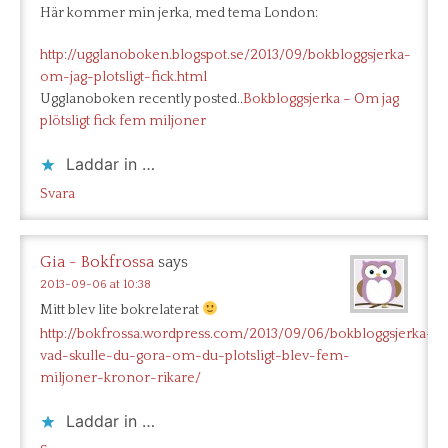
Här kommer min jerka, med tema London:
http://ugglanoboken.blogspot.se/2013/09/bokbloggsjerka-
om-jag-plotsligt-fick.html
Ugglanoboken recently posted..
Bokbloggsjerka – Om jag
plötsligt fick fem miljoner
Laddar in …
Svara
Gia - Bokfrossa
says
2013-09-06 at 10:38
Mitt blev lite bokrelaterat
http://bokfrossa.wordpress.com/2013/09/06/bokbloggsjerka-
vad-skulle-du-gora-om-du-plotsligt-blev-fem-
miljoner-kronor-rikare/
Laddar in …