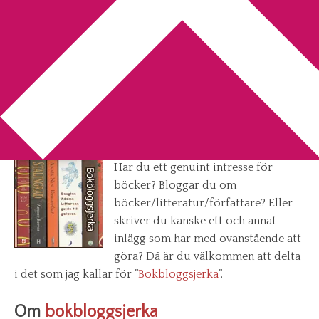
You are here:
Home
/
Bokbloggsjerka
/
Bokbloggsjerka 6 –
9 september
Bokbloggsjerka 6 – 9 september
2013-09-06
by
Annika
71 Comments
Har du ett genuint intresse för
böcker? Bloggar du om
böcker/litteratur/författare? Eller
skriver du kanske ett och annat
inlägg som har med ovanstående att
göra? Då är du välkommen att delta
i det som jag kallar för ”
Bokbloggsjerka
”.
Om
bokbloggsjerka