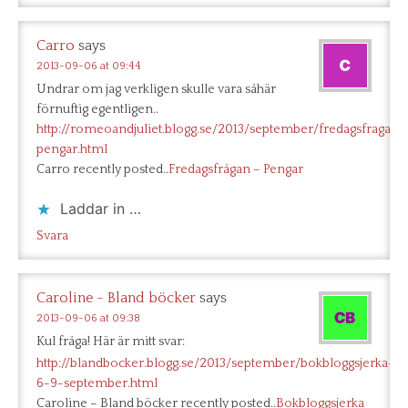
Carro
says
2013-09-06 at 09:44
Undrar om jag verkligen skulle vara såhär
förnuftig egentligen..
http://romeoandjuliet.blogg.se/2013/september/fredagsfragan-
pengar.html
Carro recently posted..
Fredagsfrågan – Pengar
Laddar in …
Svara
Caroline - Bland böcker
says
2013-09-06 at 09:38
Kul fråga! Här är mitt svar:
http://blandbocker.blogg.se/2013/september/bokbloggsjerka-
6-9-september.html
Caroline – Bland böcker recently posted..
Bokbloggsjerka