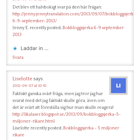
Det blev ett halvbokigt svar på den här frågan:
http://jenny.jennytranslation.com/2013/09/07/bokbloggsjerka-
6-9-september-2013/
Jenny E. recently posted..
Bokbloggsjerka 6-9 september
2013
Laddar in …
Svara
Liselotte
says
2013-09-07 at 10:41
Faktiskt ganska svårt fråga, men jag tror jag har
svarat med det jag faktiskt skulle göra, även om
det är svårt att föreställa sig hur man skulle reagera!
http://likalaser.blogspot.se/2013/09/bokbloggsjerka-5-
miljoner-rikare.html
Liselotte recently posted..
Bokbloggsjerka – 5 miljoner
rikare