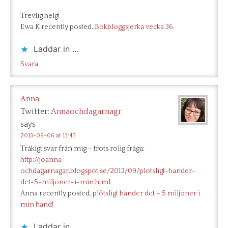
Trevlig helg!
Ewa K recently posted..
Bokbloggsjerka vecka 36
Laddar in …
Svara
Anna
Twitter:
Annaochdagarnagr
says
2013-09-06 at 13:43
Tråkigt svar från mig – trots rolig fråga:
http://joanna-
ochdagarnagar.blogspot.se/2013/09/plotsligt-hander-
det-5-miljoner-i-min.html
Anna recently posted..
plötsligt händer det – 5 miljoner i
min hand!
Laddar in …