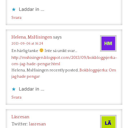
Laddar in …
Svara
Helena, MsHisingen
says
2013-09-06 at 16:24
En härlig tanke
Inte så unikt svar…
http://mshisingen.blogspot.com/2013/09/bokbloggsjerka-
om-jag-hade-pengar.html
Helena, MsHisingen recently posted..
Bokbloggsjerka: Om
jag hade pengar
Laddar in …
Svara
Läsresan
Twitter:
lasresan