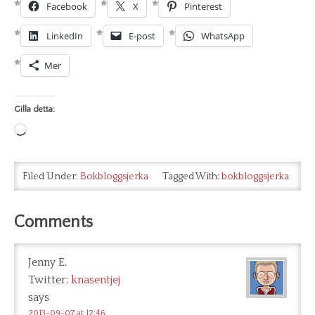
Facebook
X
Pinterest
LinkedIn
E-post
WhatsApp
Mer
Gilla detta:
Laddar
in
…
Filed Under:
Bokbloggsjerka
Tagged With:
bokbloggsjerka
Comments
Jenny E.
Twitter:
knasentjej
says
2013-09-07 at 12:46