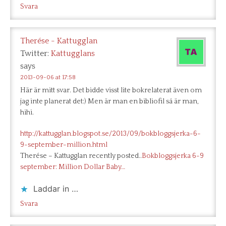
Svara
Therése - Kattugglan
Twitter:
Kattugglans
says
2013-09-06 at 17:58
Här är mitt svar. Det bidde visst lite bokrelaterat även om
jag inte planerat det:) Men är man en bibliofil så är man,
hihi.
http://kattugglan.blogspot.se/2013/09/bokbloggsjerka-6-
9-september-million.html
Therése – Kattugglan recently posted..
Bokbloggsjerka 6-9
september: Million Dollar Baby…
Laddar in …
Svara