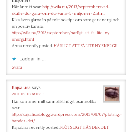
miljoner?
Här är mitt svar:
http://wila.nu/2013/september/vad-
skulle-du-gora-om-du-vann-5-miljoner-2.html
Kika även gärna in på mitt boktips om som ger energi och
en positiv känsla.
http://wila.nu/2013/september/harligt-att-fa-lite-ny-
energi.html
Anna recently posted..
HÄRLIGT ATT FÅ LITE NY ENERGI!
Laddar in …
Svara
KajsaLisa
says
2013-09-07 at 02:18
Här kommer mitt sannolikt högst osannolika
svar.
http://kajsalisasblogg.wordpress.com/2013/09/07/plotsligt-
hander-det/
KajsaLisa recently posted..
PLÖTSLIGT HÄNDER DET.