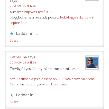
says
2013-09-06 at 12:38
Mitt svar:
http://bit.ly/1fEjCi2
bloggbohemen recently posted..
bokbloggsjerkan 6 – 9
september
Laddar in …
Svara
Catharina
says
2013-09-06 at 11:28
Trevlig frågeställning, här kommer mitt svar:
http://cattisboktips.blogspot.se/2013/09/drommar.html
Catharina recently posted..
Drömmar
Laddar in …
Svara