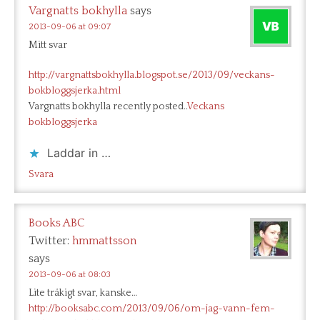
Vargnatts bokhylla
says
2013-09-06 at 09:07
Mitt svar
http://vargnattsbokhylla.blogspot.se/2013/09/veckans-
bokbloggsjerka.html
Vargnatts bokhylla recently posted..
Veckans
bokbloggsjerka
Laddar in …
Svara
Books ABC
Twitter:
hmmattsson
says
2013-09-06 at 08:03
Lite tråkigt svar, kanske…
http://booksabc.com/2013/09/06/om-jag-vann-fem-