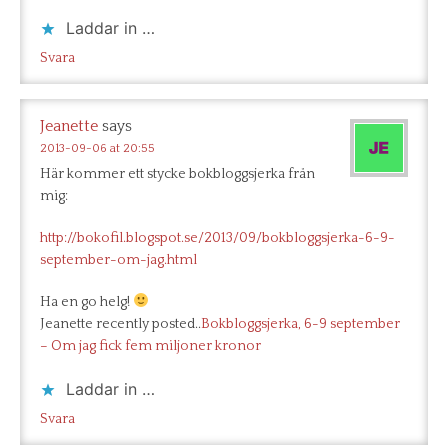
Laddar in …
Svara
Jeanette
says
2013-09-06 at 20:55
Här kommer ett stycke bokbloggsjerka från
mig:
http://bokofil.blogspot.se/2013/09/bokbloggsjerka-6-9-
september-om-jag.html
Ha en go helg!
Jeanette recently posted..
Bokbloggsjerka, 6-9 september
– Om jag fick fem miljoner kronor
Laddar in …
Svara