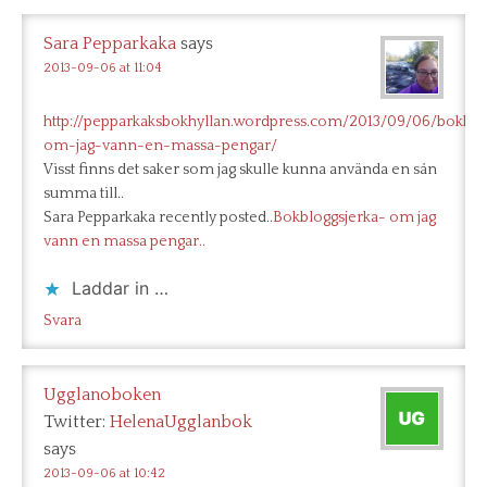
Sara Pepparkaka
says
2013-09-06 at 11:04
http://pepparkaksbokhyllan.wordpress.com/2013/09/06/bokblo
om-jag-vann-en-massa-pengar/
Visst finns det saker som jag skulle kunna använda en sån
summa till..
Sara Pepparkaka recently posted..
Bokbloggsjerka- om jag
vann en massa pengar..
Laddar in …
Svara
Ugglanoboken
Twitter:
HelenaUgglanbok
says
2013-09-06 at 10:42