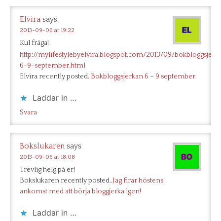
Elvira
says
2013-09-06 at 19:22
Kul fråga!
http://mylifestylebyelvira.blogspot.com/2013/09/bokbloggsjerk
6-9-september.html
Elvira recently posted..
Bokbloggsjerkan 6 – 9 september
Laddar in …
Svara
Bokslukaren
says
2013-09-06 at 18:08
Trevlig helg på er!
Bokslukaren recently posted..
Jag firar höstens
ankomst med att börja bloggjerka igen!
Laddar in …