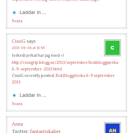
Laddar in …
Svara
CissiG
says
2013-09-06 at 15:44
Jerkedi jerkat har jag med =)
http://cissigrip.blogg.se/2013/september/bokbloggsjerka-
6-9-september-2013.html
CissiG recently posted..
BokBloggsJerka 6-9 september
2013
Laddar in …
Svara
Anna
Twitter:
fantastiskaber