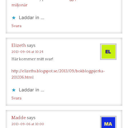
miljonär
Laddar in …
Svara
Elizeth
says
2013-09-06 at 10:24
Här kommer mitt svar!
http://elizeths.blogspot.se/2013/09/bokbloggsjerka-
201336.html
Laddar in …
Svara
Madde
says
2013-09-06 at 10:00