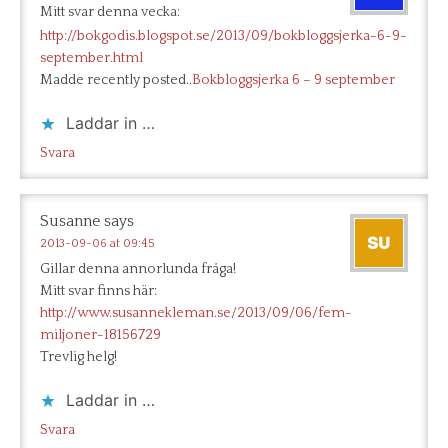
Mitt svar denna vecka:
http://bokgodis.blogspot.se/2013/09/bokbloggsjerka-6-9-
september.html
Madde recently posted..
Bokbloggsjerka 6 – 9 september
Laddar in …
Svara
Susanne
says
2013-09-06 at 09:45
Gillar denna annorlunda fråga!
Mitt svar finns här:
http://www.susannekleman.se/2013/09/06/fem-
miljoner-18156729
Trevlig helg!
Laddar in …
Svara